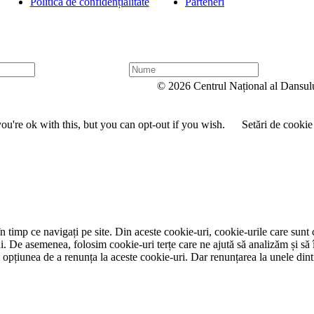
Politica de confidențialitate
Parteneri
N
u
© 2026 Centrul Național al Dansul
m
e
u're ok with this, but you can opt-out if you wish.
Setări de cookie
 timp ce navigați pe site. Din aceste cookie-uri, cookie-urile care sunt 
lui. De asemenea, folosim cookie-uri terțe care ne ajută să analizăm și să 
țiunea de a renunța la aceste cookie-uri. Dar renunțarea la unele dintr