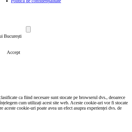
Politica de confidențialitate
ui București
Accept
clasificate ca fiind necesare sunt stocate pe browserul dvs., deoarece
înțelegem cum utilizați acest site web. Aceste cookie-uri vor fi stocate
e aceste cookie-uri poate avea un efect asupra experienței dvs. de