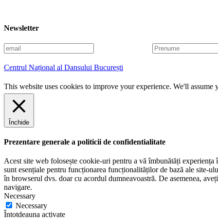
Newsletter
E
P
m
r
a
e
Centrul Național al Dansului București
i
n
l
u
This website uses cookies to improve your experience. We'll assume yo
m
e
Închide
Prezentare generale a politicii de confidentialitate
Acest site web folosește cookie-uri pentru a vă îmbunătăți experiența în
sunt esențiale pentru funcționarea funcționalităților de bază ale site-u
în browserul dvs. doar cu acordul dumneavoastră. De asemenea, aveți op
navigare.
Necessary
Necessary
Întotdeauna activate