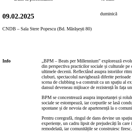
duminică
09.02.2025
CNDB – Sala Stere Popescu (Bd. Mărășești 80)
Info
„BPM – Beats per Millennium”
explorează evolu
din perspectiva practicilor sociale și culturale pe
ultimele decenii. Reflectând asupra istoriilor ritm
cluburi, spectacolul navighează diferite perioade
scena de clubbing s-a construit ca un spațiu al ex
dansul deveneau mijloace de rezistență în fața unu
BPM se concentrează asupra importanței și rolului
sociale se estompează, iar corpurile se lasă condu
spontane și de nevoia de apartenență la o comuni
Pentru coregrafă, ringul de dans devine un spațiu
experiențe, un cadru lipsit de prejudecăți în care 
remodelată, iar comunitățile se construiesc firesc