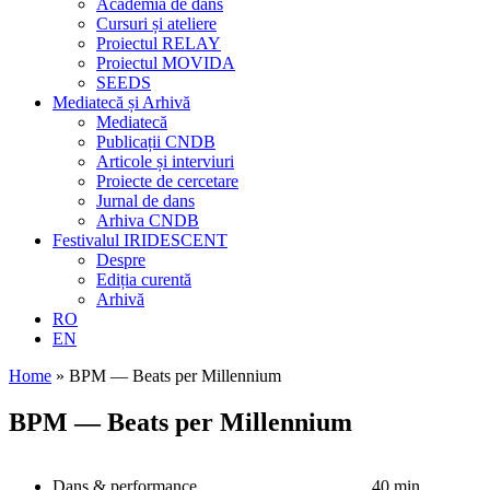
Academia de dans
Cursuri și ateliere
Proiectul RELAY
Proiectul MOVIDA
SEEDS
Mediatecă și Arhivă
Mediatecă
Publicații CNDB
Articole și interviuri
Proiecte de cercetare
Jurnal de dans
Arhiva CNDB
Festivalul IRIDESCENT
Despre
Ediția curentă
Arhivă
RO
EN
Home
»
BPM — Beats per Millennium
BPM — Beats per Millennium
Dans & performance
40 min.