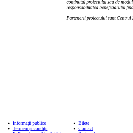
conținutul proiectului sau de modul î
responsabilitatea beneficiarului fina
Partenerii proiectului sunt Centrul
Informații publice
Bilete
Termeni și condiții
Contact