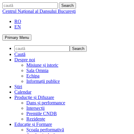
Skip
caută
to
Centrul Național al Dansului București
content
RO
EN
Primary Menu
Caută
Despre noi
Misiune și istoric
Sala Omnia
Echipa
Informații publice
Știri
Calendar
Producție și Difuzare
Dans și performance
Intersecții
Premiile CNDB
Rezidențe
Educație și Formare
Școala performativă