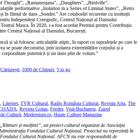
f Thought”, „Ramanenjana”, „Daughters”, „Birdville”,
alațiile performative „Isolation in a Series of Liminal States”, „Retro
 în filmul de dans „Sonder.” Are colaborări recurente cu instituții
Centru Independent Coregrafic, Centrul Național al Dansului
 Teatrul Masca. În 2020, i-a fost acordat Premiul pentru Contribuția
re Centrul Național al Dansului, București.
teză și să folosesc articulațiile atipic, în raport cu suprafețele pe care le
ea se poate deconstrui, prin izolarea extremităților corpului și a
o corporalitate puternică și un dans plin de volum.”
,
Cărturești
,
1000 de Chipuri
,
5 to go
,
Liternet
,
TVR Cultural
,
Radio România Cultural
,
Revista Arta
,
The
SCOADA
,
Revista Golan
,
Feeder
,
Visit Bucharest
,
Ziarul
de Cultură
,
Modernism.ro
,
Haute Culture Magazine
 „Ritmuri și mulțimi”, un proiect cultural organizat de Asociația
 Administrația Fondului Cultural Național. Proiectul nu reprezintă în
 Fondului Cultural Național. AFCN nu este responsabilă de