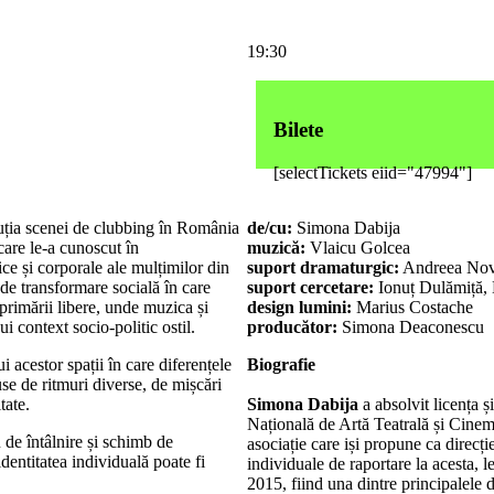
19:30
Bilete
[selectTickets eiid="47994"]
ția scenei de clubbing
în România
de/cu:
Simona Dabija
 care le-a cunoscut în
muzică:
Vlaicu Golcea
ice și corporale ale mulțimilor din
suport dramaturgic:
Andreea No
 de transformare socială în care
suport cercetare:
Ionuț Dulămiță,
primării libere, unde muzica și
design lumini:
Marius Costache
i context socio-politic ostil.
producător:
Simona Deaconescu
 acestor spații în care diferențele
Biografie
se de ritmuri diverse, de mișcări
tate.
Simona Dabija
a absolvit licența ș
Națională de Artă Teatrală și Cinem
 de întâlnire și schimb de
asociație care iși propune ca direcți
identitatea individuală poate fi
individuale de raportare la acesta,
.
2015, fiind una dintre principalele 