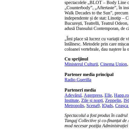
spectacolele „BLOT – Body Line o
„Counterbody”, „Aftertaste”, în inst
Walk Decades to the Sun”, precum și
independente și de stat: Linotip – 
București, Teatrelli, Teatrul Odeon,
adusă Dansului Contemporan, de căt
„Îmi place să lucrez cu variații de vi
întâlnesc. Metodele prin care mișcar
coloanei vertebrale, dau naștere la 
Cu sprijinul
Ministerul Culturii
,
Cinema Union
Partener media principal
Radio Guerilla
Parteneri media
Adevărul
,
Agerpress
,
Elle
,
Happ.ro
Institute
,
Zile și nopți
,
Zeppelin
,
I
Metropolis
,
Scena9
,
IQads
,
Ceașca 
Spectacolul a fost produs în cadrul
Tangaj Collective și co-finanțat de
mod necesar poziţia Administrației