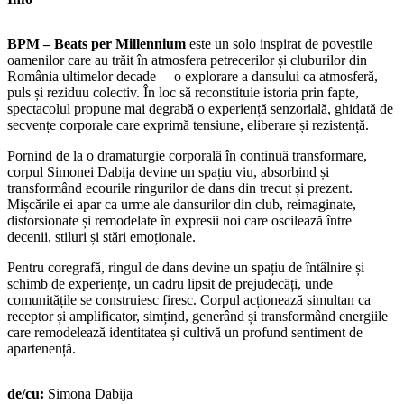
BPM – Beats per Millennium
este un solo inspirat de poveștile
oamenilor care au trăit în atmosfera petrecerilor și cluburilor din
România ultimelor decade— o explorare a dansului ca atmosferă,
puls și reziduu colectiv. În loc să reconstituie istoria prin fapte,
spectacolul propune mai degrabă o experiență senzorială, ghidată de
secvențe corporale care exprimă tensiune, eliberare și rezistență.
Pornind de la o dramaturgie corporală în continuă transformare,
corpul Simonei Dabija devine un spațiu viu, absorbind și
transformând ecourile ringurilor de dans din trecut și prezent.
Mișcările ei apar ca urme ale dansurilor din club, reimaginate,
distorsionate și remodelate în expresii noi care oscilează între
decenii, stiluri și stări emoționale.
Pentru coregrafă, ringul de dans devine un spațiu de întâlnire și
schimb de experiențe, un cadru lipsit de prejudecăți, unde
comunitățile se construiesc firesc. Corpul acționează simultan ca
receptor și amplificator, simțind, generând și transformând energiile
care remodelează identitatea și cultivă un profund sentiment de
apartenență.
de/cu:
Simona Dabija