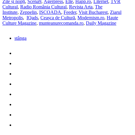
Zile și nopți
,
Scena9
,
Agerpress
,
Elle
,
Happ.ro
,
Liternet
,
TVR
Cultural
,
Radio România Cultural
,
Revista Arta
,
The
Institute
,
Zeppelin
,
ISCOADA
,
Feeder
,
Visit Bucharest
,
Ziarul
Metropolis
,
IQads
,
Ceașca de Cultură
,
Modernism.ro
,
Haute
Culture Magazine
,
munteanurecomanda.ro
,
Daily Magazine
stânga