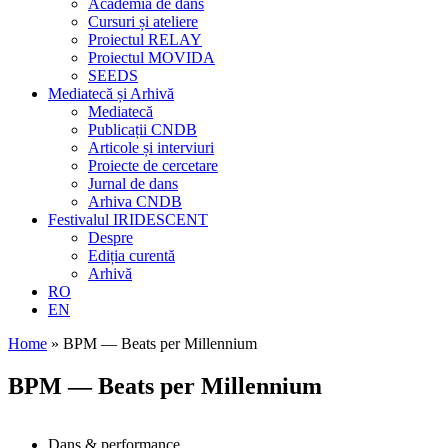
Academia de dans
Cursuri și ateliere
Proiectul RELAY
Proiectul MOVIDA
SEEDS
Mediatecă și Arhivă
Mediatecă
Publicații CNDB
Articole și interviuri
Proiecte de cercetare
Jurnal de dans
Arhiva CNDB
Festivalul IRIDESCENT
Despre
Ediția curentă
Arhivă
RO
EN
Home
»
BPM — Beats per Millennium
BPM — Beats per Millennium
Dans & performance