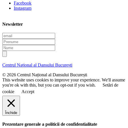
Facebook
Instagram
Newsletter
E
m
P
a
r
N
i
e
u
l
n
m
u
e
Centrul Național al Dansului București
m
e
© 2026 Centrul Național al Dansului București
This website uses cookies to improve your experience. We'll assume
you're ok with this, but you can opt-out if you wish.
Setări de
cookie
Accept
Închide
Prezentare generale a politicii de confidentialitate