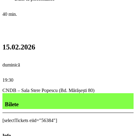
40 min.
15.02.2026
duminică
19:30
CNDB – Sala Stere Popescu (Bd. Mărășești 80)
Bilete
[selectTickets eiid="56384"]
Info