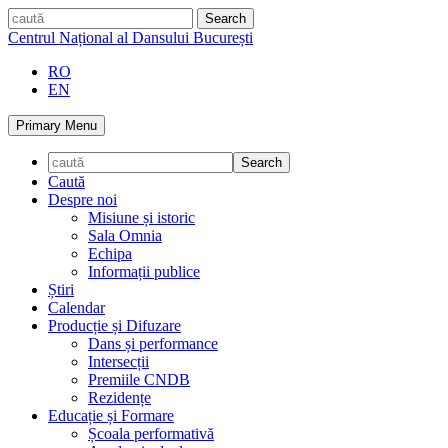
Skip
caută
to
Centrul Național al Dansului București
content
RO
EN
Primary Menu
Caută
Despre noi
Misiune și istoric
Sala Omnia
Echipa
Informații publice
Știri
Calendar
Producție și Difuzare
Dans și performance
Intersecții
Premiile CNDB
Rezidențe
Educație și Formare
Școala performativă