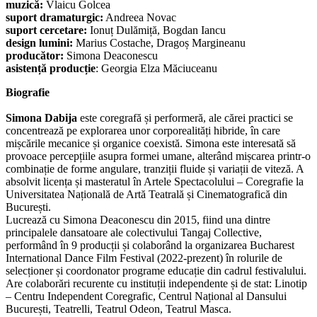
muzică:
Vlaicu Golcea
suport dramaturgic:
Andreea Novac
suport cercetare:
Ionuț Dulămiță, Bogdan Iancu
design lumini:
Marius Costache, Dragoș Margineanu
producător:
Simona Deaconescu
asistență producție
: Georgia Elza Măciuceanu
Biografie
Simona Dabija
este coregrafă și performeră, ale cărei practici se
concentrează pe explorarea unor corporealități hibride, în care
mișcările mecanice și organice coexistă. Simona este interesată să
provoace percepțiile asupra formei umane, alterând mișcarea printr-o
combinație de forme angulare, tranziții fluide și variații de viteză. A
absolvit licența și masteratul în Artele Spectacolului – Coregrafie la
Universitatea Națională de Artă Teatrală și Cinematografică din
București.
Lucrează cu Simona Deaconescu din 2015, fiind una dintre
principalele dansatoare ale colectivului Tangaj Collective,
performând în 9 producții și colaborând la organizarea Bucharest
International Dance Film Festival (2022-prezent) în rolurile de
selecționer și coordonator programe educație din cadrul festivalului.
Are colaborări recurente cu instituții independente și de stat: Linotip
– Centru Independent Coregrafic, Centrul Național al Dansului
București, Teatrelli, Teatrul Odeon, Teatrul Masca.