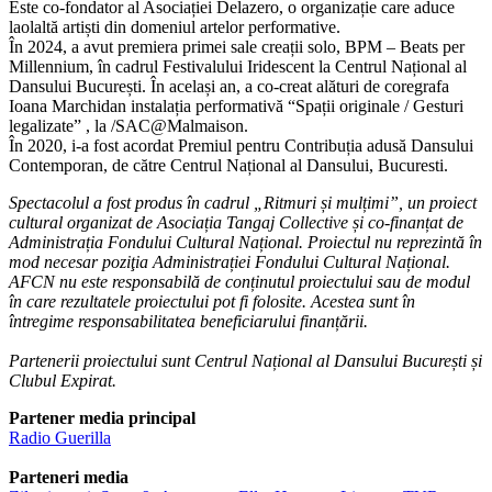
Este co-fondator al Asociației Delazero, o organizație care aduce
laolaltă artiști din domeniul artelor performative.
În 2024, a avut premiera primei sale creații solo, BPM – Beats per
Millennium, în cadrul Festivalului Iridescent la Centrul Național al
Dansului București. În același an, a co-creat alături de coregrafa
Ioana Marchidan instalația performativă “Spații originale / Gesturi
legalizate” , la /SAC@Malmaison.
În 2020, i-a fost acordat Premiul pentru Contribuția adusă Dansului
Contemporan, de către Centrul Național al Dansului, Bucuresti.
Spectacolul a fost produs în cadrul „Ritmuri și mulțimi”, un proiect
cultural organizat de Asociația Tangaj Collective și co-finanțat de
Administrația Fondului Cultural Național. Proiectul nu reprezintă în
mod necesar poziţia Administrației Fondului Cultural Național.
AFCN nu este responsabilă de conținutul proiectului sau de modul
în care rezultatele proiectului pot fi folosite. Acestea sunt în
întregime responsabilitatea beneficiarului finanțării.
Partenerii proiectului sunt Centrul Național al Dansului București și
Clubul Expirat.
Partener media principal
Radio Guerilla
Parteneri media