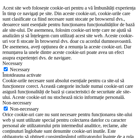
Acest site web folosește cookie-uri pentru a vă îmbunătăți experiența
în timp ce navigați pe site. Din aceste cookie-uri, cookie-urile care
sunt clasificate ca fiind necesare sunt stocate pe browserul dvs.,
deoarece sunt esențiale pentru funcționarea funcționalităților de bază
ale site-ului. De asemenea, folosim cookie-uri terțe care ne ajută să
analizăm și să înțelegem cum utilizați acest site web. Aceste cookie-
uri vor fi stocate în browserul dvs. doar cu acordul dumneavoastră.
De asemenea, aveți opțiunea de a renunța la aceste cookie-uri. Dar
renunțarea la unele dintre aceste cookie-uri poate avea un efect
asupra experienței dvs. de navigare.
Necessary
Necessary
Întotdeauna activate
Cookie-urile necesare sunt absolut esențiale pentru ca site-ul să
funcționeze corect. Această categorie include numai cookie-uri care
asigură funcționalități de bază și caracteristici de securitate ale site-
ului. Aceste cookie-uri nu stochează nicio informație personală.
Non-necessary
Non-necessary
Orice cookie-uri care nu sunt necesare pentru funcționarea site-ului
web și sunt utilizate special pentru colectarea datelor cu caracter
personal ale utilizatorului prin intermediul analitice, reclame, alte
conținuturi înglobate sunt denumite cookie-uri inutile. Este
obligatoriu să obțineți consimțământul utilizatorului înainte de a rula