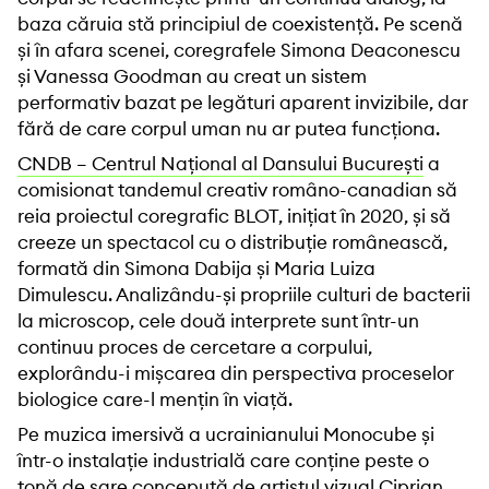
baza căruia stă principiul de coexistență. Pe scenă
și în afara scenei, coregrafele Simona Deaconescu
și Vanessa Goodman au creat un sistem
performativ bazat pe legături aparent invizibile, dar
fără de care corpul uman nu ar putea funcționa.
CNDB – Centrul Național al Dansului București
a
comisionat tandemul creativ româno-canadian să
reia proiectul coregrafic BLOT, inițiat în 2020, și să
creeze un spectacol cu o distribuție românească,
formată din Simona Dabija și Maria Luiza
Dimulescu. Analizându-și propriile culturi de bacterii
la microscop, cele două interprete sunt într-un
continuu proces de cercetare a corpului,
explorându-i mișcarea din perspectiva proceselor
biologice care-l mențin în viață.
Pe muzica imersivă a ucrainianului Monocube și
într-o instalație industrială care conține peste o
tonă de sare concepută de artistul vizual Ciprian