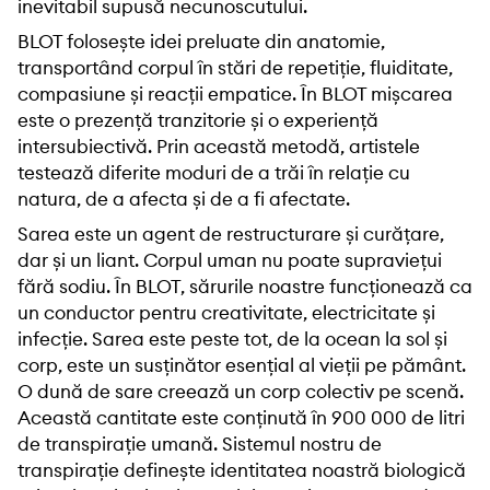
inevitabil supusă necunoscutului.
BLOT folosește idei preluate din anatomie,
transportând corpul în stări de repetiție, fluiditate,
compasiune și reacții empatice. În BLOT mișcarea
este o prezență tranzitorie și o experiență
intersubiectivă. Prin această metodă, artistele
testează diferite moduri de a trăi în relație cu
natura, de a afecta și de a fi afectate.
Sarea este un agent de restructurare și curățare,
dar și un liant. Corpul uman nu poate supraviețui
fără sodiu. În BLOT, sărurile noastre funcționează ca
un conductor pentru creativitate, electricitate și
infecție. Sarea este peste tot, de la ocean la sol și
corp, este un susținător esențial al vieții pe pământ.
O dună de sare creează un corp colectiv pe scenă.
Această cantitate este conținută în 900 000 de litri
de transpirație umană. Sistemul nostru de
transpirație definește identitatea noastră biologică