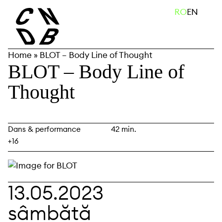
Skip
caută
RO
EN
to
content
Home
»
BLOT – Body Line of Thought
BLOT – Body Line of
Thought
Dans & performance
42 min.
+16
13.05.2023
sâmbătă