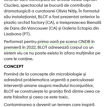
Ciuclea, spectacolul se bucură de contribuția
dramaturgică a curatoarei Olivia Nițiș. În formatul
său instalaționist, BLOT a fost prezentat anterior la
plastic orchid factory (CA), a treisprezecea Bienală
de Dans din Vancouver (CA) și Galeria Ectopia din
Lisabona (PT).
Performat pentru
prima oară pe scena CNDB în
premieră în 2022
, BLOT adresează corpul ca un
sistem viu ce nu poate exista în afara mulțimilor pe
care le conține.
CONCEPT
Pornind de la concepte din microbiologie și
adresând problematica urgentă a periculoasei
intervenții umane asupra mediului înconjurător,
BLOT se construiește la granița fină dintre ceea ce
este folositor și ceea ce este toxic.
Contaminarea a devenit un termen care inspiră