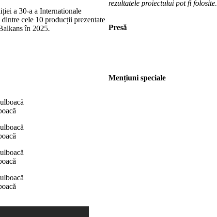
rezultatele proiectului pot fi folosi
iției a 30-a a Internationale
 dintre cele 10 producții prezentate
Presă
Balkans în 2025.
Mențiuni speciale
boacă
boacă
boacă
boacă