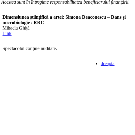
te. Acestea sunt în întregime responsabilitatea beneficiarului finanțării.
Dimensiunea științifică a artei: Simona Deaconescu – Dans și
microbiologie
/
RRC
Mihaela Ghiță
Link
Spectacolul conține nuditate.
dreapta