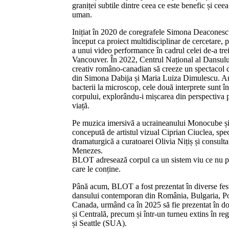
graniței subtile dintre ceea ce este benefic și ceea
uman.
Inițiat în 2020 de coregrafele Simona Deacone
început ca proiect multidisciplinar de cercetare, p
a unui video performance în cadrul celei de-a tr
Vancouver. În 2022, Centrul Național al Dansulu
creativ româno-canadian să creeze un spectacol c
din Simona Dabija și Maria Luiza Dimulescu. Ana
bacterii la microscop, cele două interprete sunt î
corpului, explorându-i mișcarea din perspectiva p
viață.
Pe muzica imersivă a ucraineanului Monocube și în
concepută de artistul vizual Ciprian Ciuclea, spe
dramaturgică a curatoarei Olivia Nițiș și consultan
Menezes.
BLOT adresează corpul ca un sistem viu ce nu poa
care le conține.
Până acum, BLOT a fost prezentat în diverse festiva
dansului contemporan din România, Bulgaria, Po
Canada, urmând ca în 2025 să fie prezentat în d
și Centrală, precum și într-un turneu extins în 
și Seattle (SUA).