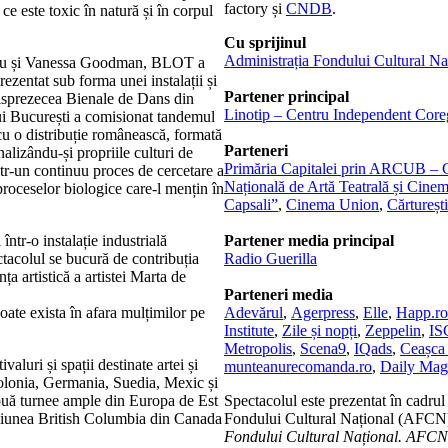
factory și
CNDB
.
 ce este toxic în natură și în corpul
Cu sprijinul
Administrația Fondului Cultural N
scu și Vanessa Goodman, BLOT a
rezentat sub forma unei instalații și
Partener principal
eisprezecea Bienale de Dans din
Linotip – Centru Independent Core
i București a comisionat tandemul
u o distribuție românească, formată
Parteneri
lizându-și propriile culturi de
Primăria Capitalei prin ARCUB – Ce
ntr-un continuu proces de cercetare a
Națională de Artă Teatrală și Cinem
roceselor biologice care-l mențin în
Capsali”
,
Cinema Union
,
Cărturești
tr-o instalație industrială
Partener media principal
ctacolul se bucură de contribuția
Radio Guerilla
ța artistică a artistei Marta de
Parteneri media
te exista în afara mulțimilor pe
Adevărul
,
Agerpress
,
Elle
,
Happ.ro
Institute
,
Zile și nopți
,
Zeppelin
,
I
Metropolis
,
Scena9
,
IQads
,
Ceașca 
luri și spații destinate artei și
munteanurecomanda.ro
,
Daily Mag
lonia, Germania, Suedia, Mexic și
ouă turnee ample din Europa de Est
Spectacolul este prezentat în cadrul
regiunea British Columbia din Canada
Fondului Cultural Național (AFCN
Fondului Cultural Național. AFCN n