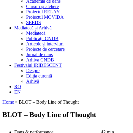
Academia de dans
Cursuri și ateliere
Proiectul RELAY
Proiectul MOVIDA
SEEDS
Mediatecă și Arhivă
Mediatecă
Publicații CNDB
Articole și interviuri
Proiecte de cercetare
Jurnal de dans
Arhiva CNDB
Festivalul IRIDESCENT
Despre
Ediția curentă
Arhivă
RO
EN
Home
»
BLOT – Body Line of Thought
BLOT – Body Line of Thought
Dans & performance
42 min.