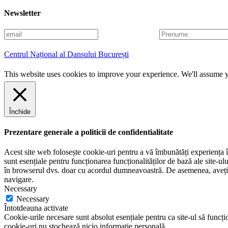
Newsletter
E
P
m
r
a
e
Centrul Național al Dansului București
i
n
l
u
This website uses cookies to improve your experience. We'll assume yo
m
e
Închide
Prezentare generale a politicii de confidentialitate
Acest site web folosește cookie-uri pentru a vă îmbunătăți experiența în
sunt esențiale pentru funcționarea funcționalităților de bază ale site-u
în browserul dvs. doar cu acordul dumneavoastră. De asemenea, aveți op
navigare.
Necessary
Necessary
Întotdeauna activate
Cookie-urile necesare sunt absolut esențiale pentru ca site-ul să funcțio
cookie-uri nu stochează nicio informație personală.