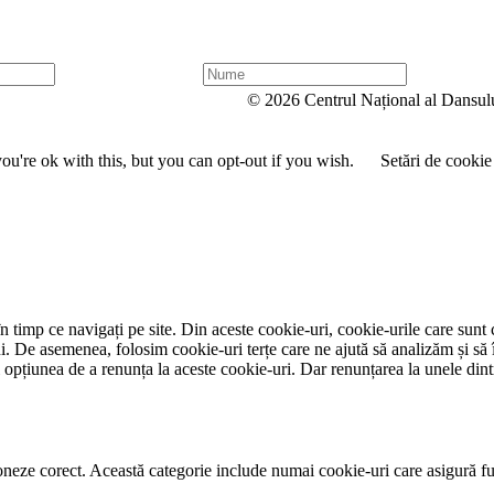
N
u
© 2026 Centrul Național al Dansul
m
e
u're ok with this, but you can opt-out if you wish.
Setări de cookie
 timp ce navigați pe site. Din aceste cookie-uri, cookie-urile care sunt 
lui. De asemenea, folosim cookie-uri terțe care ne ajută să analizăm și să 
țiunea de a renunța la aceste cookie-uri. Dar renunțarea la unele dintr
neze corect. Această categorie include numai cookie-uri care asigură funcț