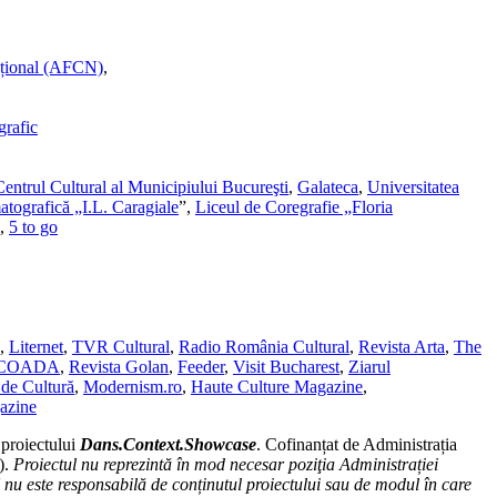
ațional (AFCN)
,
grafic
ntrul Cultural al Municipiului Bucureşti
,
Galateca
,
Universitatea
atografică „I.L. Caragiale
”,
Liceul de Coregrafie „Floria
,
5 to go
,
Liternet
,
TVR Cultural
,
Radio România Cultural
,
Revista Arta
,
The
SCOADA
,
Revista Golan
,
Feeder
,
Visit Bucharest
,
Ziarul
de Cultură
,
Modernism.ro
,
Haute Culture Magazine
,
azine
 proiectului
Dans.Context.Showcase
. Cofinanțat de Administrația
).
Proiectul nu reprezintă în mod necesar poziţia Administrației
u este responsabilă de conținutul proiectului sau de modul în care