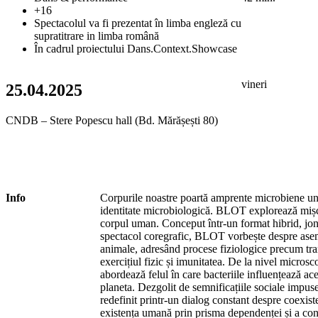
+16
Spectacolul va fi prezentat în limba engleză cu
supratitrare in limba română
În cadrul proiectului Dans.Context.Showcase
vineri
25.04.2025
CNDB – Stere Popescu hall (Bd. Mărășești 80)
Info
Corpurile noastre poartă amprente microbiene un
identitate microbiologică. BLOT explorează mișca
corpul uman. Conceput într-un format hibrid, jong
spectacol coregrafic, BLOT vorbește despre asemă
animale, adresând procese fiziologice precum tra
exercițiul fizic și imunitatea. De la nivel microsc
abordează felul în care bacteriile influențează ac
planeta. Dezgolit de semnificațiile sociale impu
redefinit printr-un dialog constant despre coexist
existența umană prin prisma dependenței și a con