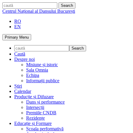
Skip
caută
to
Centrul Național al Dansului București
content
RO
EN
Primary Menu
Caută
Despre noi
Misiune și istoric
Sala Omnia
Echipa
Informații publice
Știri
Calendar
Producție și Difuzare
Dans și performance
Intersecții
Premiile CNDB
Rezidențe
Educație și Formare
Școala performativă