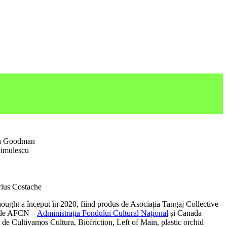
sa Goodman
Dimulescu
ius Costache
ght a început în 2020, fiind produs de Asociația Tangaj Collective
at de AFCN –
Administrația Fondului Cultural Național
și Canada
ut de Cultivamos Cultura, Biofriction, Left of Main, plastic orchid