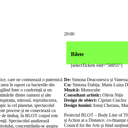
20:00
Bilete
[selectTickets eiid="50055"]
ice, care ne conturează o puternică
De:
Simona Deaconescu și Vanes
rea în raport cu bacteriile din
Cu:
Simona Dabija, Maria Luiza 
lând între o conferință și un
Muzică:
Monocube
nările dintre oameni și alte
Consultant artistic:
Olivia Nițis
nspirația, mirosul, reproducerea,
Design de obiect:
Ciprian Ciuclea
opic la cel planetar, spectacolul
Design lumini:
Ionuț Cherana, Mar
este procese și ne conectează cu
Proiectul BLOT – Body Line of Thou
se de limbaj, în BLOT corpul este
și Action at a Distance, co-finanț
ență. Spectacolul analizează
Council for the Arts și fiind susțin
trolului, concentrându-se asupra