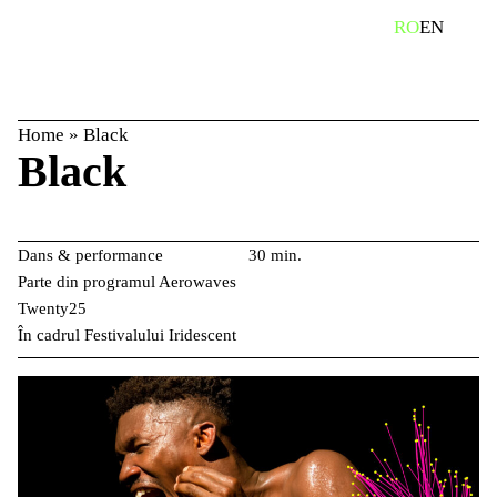
Skip
caută
RO
EN
to
content
Home
»
Black
Black
Dans & performance
30 min.
Parte din programul Aerowaves
Twenty25
În cadrul Festivalului Iridescent