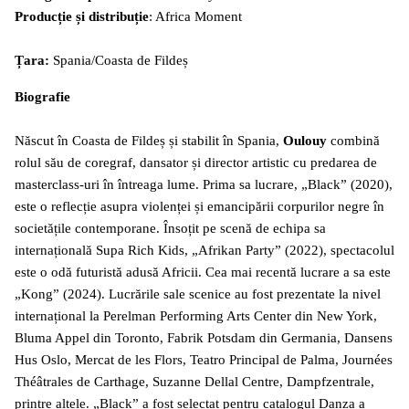
Producție și distribuție
: Africa Moment
Țara:
Spania/Coasta de Fildeș
Biografie
Născut în Coasta de Fildeș și stabilit în Spania,
Oulouy
combină
rolul său de coregraf, dansator și director artistic cu predarea de
masterclass-uri în întreaga lume. Prima sa lucrare, „Black” (2020),
este o reflecție asupra violenței și emancipării corpurilor negre în
societățile contemporane. Însoțit pe scenă de echipa sa
internațională Supa Rich Kids, „Afrikan Party” (2022), spectacolul
este o odă futuristă adusă Africii. Cea mai recentă lucrare a sa este
„Kong” (2024). Lucrările sale scenice au fost prezentate la nivel
internațional la Perelman Performing Arts Center din New York,
Bluma Appel din Toronto, Fabrik Potsdam din Germania, Dansens
Hus Oslo, Mercat de les Flors, Teatro Principal de Palma, Journées
Théâtrales de Carthage, Suzanne Dellal Centre, Dampfzentrale,
printre altele. „Black” a fost selectat pentru catalogul Danza a