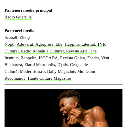
Parteneri media principal
Radio Guerrilla
Parteneri media
Scena9
,
Zile și
Nopți
,
Adevărul
,
Agerpress
,
Elle
,
Happ.ro
,
Liternet
,
TVR
Cultural
,
Radio România Cultural
,
Revista Arta
,
The
Institute
,
Zeppelin
,
ISCOADA
,
Revista Golan
,
Feeder
,
Visit
Bucharest
,
Ziarul Metropolis
,
IQads
,
Ceașca de
Cultură
,
Modernism.ro
,
Daily Magazine
,
Munteanu
Recomandă
,
Haute Culture Magazine