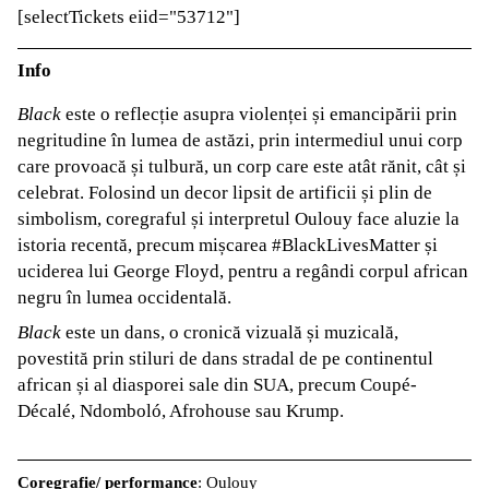
[selectTickets eiid="53712"]
Info
Black
este o reflecție asupra violenței și emancipării prin
negritudine în lumea de astăzi, prin intermediul unui corp
care provoacă și tulbură, un corp care este atât rănit, cât și
celebrat. Folosind un decor lipsit de artificii și plin de
simbolism, coregraful și interpretul Oulouy face aluzie la
istoria recentă, precum mișcarea #BlackLivesMatter și
uciderea lui George Floyd, pentru a regândi corpul african
negru în lumea occidentală.
Black
este un dans, o cronică vizuală și muzicală,
povestită prin stiluri de dans stradal de pe continentul
african și al diasporei sale din SUA, precum Coupé-
Décalé, Ndomboló, Afrohouse sau Krump.
Coregrafie/ performance
: Oulouy