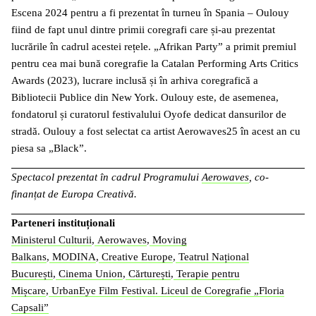
Escena 2024 pentru a fi prezentat în turneu în Spania – Oulouy
fiind de fapt unul dintre primii coregrafi care și-au prezentat
lucrările în cadrul acestei rețele. „Afrikan Party” a primit premiul
pentru cea mai bună coregrafie la Catalan Performing Arts Critics
Awards (2023), lucrare inclusă și în arhiva coregrafică a
Bibliotecii Publice din New York. Oulouy este, de asemenea,
fondatorul și curatorul festivalului Oyofe dedicat dansurilor de
stradă. Oulouy a fost selectat ca artist Aerowaves25 în acest an cu
piesa sa „Black”.
Spectacol prezentat în cadrul Programului
Aerowaves
, co-
finanțat de Europa Creativă.
Parteneri instituționali
Ministerul Culturii
,
Aerowaves
,
Moving
Balkans
,
MODINA
,
Creative Europe
,
Teatrul Național
București
,
Cinema Union
,
Cărturești
,
Terapie pentru
Mișcare
,
UrbanEye Film Festival.
Liceul de Coregrafie „Floria
Capsali”