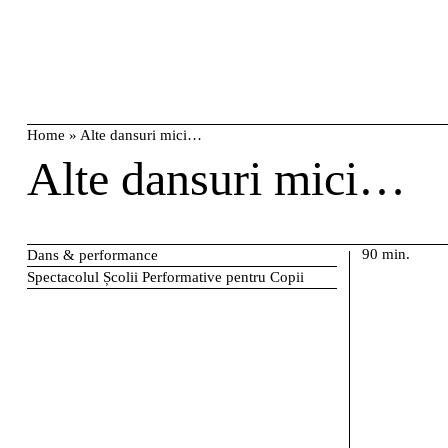
Skip
caută
to
content
Home
»
Alte dansuri mici…
Alte dansuri mici…
90 min.
Dans & performance
Spectacolul Școlii Performative pentru Copii