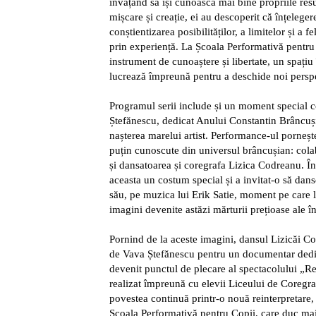
învățând să își cunoască mai bine propriile resu
mișcare și creație, ei au descoperit că înțelege
conștientizarea posibilităților, a limitelor și a 
prin experiență. La Școala Performativă pentru
instrument de cunoaștere și libertate, un spațiu
lucrează împreună pentru a deschide noi perspe
Programul serii include și un moment special 
Ștefănescu, dedicat Anului Constantin Brâncuși 
nașterea marelui artist. Performance-ul porneșt
puțin cunoscute din universul brâncușian: cola
și dansatoarea și coregrafa Lizica Codreanu. Î
aceasta un costum special și a invitat-o să danse
său, pe muzica lui Erik Satie, moment pe care l
imagini devenite astăzi mărturii prețioase ale înt
Pornind de la aceste imagini, dansul Lizicăi Co
de Vava Ștefănescu pentru un documentar dedica
devenit punctul de plecare al spectacolului „R
realizat împreună cu elevii Liceului de Coregra
povestea continuă printr-o nouă reinterpretare, r
Școala Performativă pentru Copii, care duc mai 