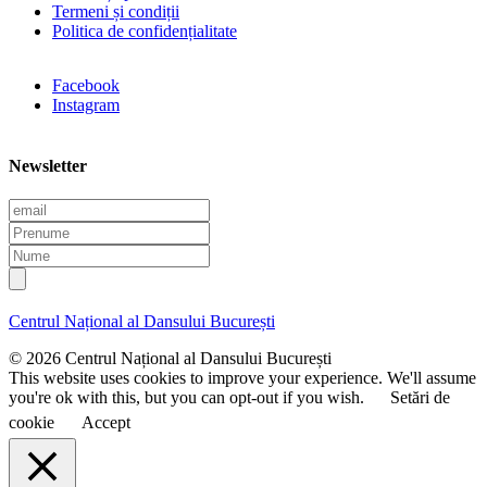
Termeni și condiții
Politica de confidențialitate
Facebook
Instagram
Newsletter
E
m
P
a
r
N
i
e
u
l
n
m
u
e
Centrul Național al Dansului București
m
e
© 2026 Centrul Național al Dansului București
This website uses cookies to improve your experience. We'll assume
you're ok with this, but you can opt-out if you wish.
Setări de
cookie
Accept