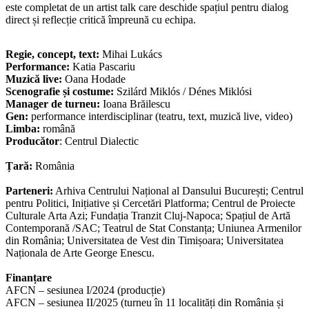
este completat de un artist talk care deschide spațiul pentru dialog
direct și reflecție critică împreună cu echipa.
Regie, concept, text:
Mihai Lukács
Performance:
Katia Pascariu
Muzică live:
Oana Hodade
Scenografie și costume:
Szilárd Miklós / Dénes Miklósi
Manager de turneu:
Ioana Brăilescu
Gen:
performance interdisciplinar (teatru, text, muzică live, video)
Limba:
română
Producător
: Centrul Dialectic
Țară:
România
Parteneri:
Arhiva Centrului Național al Dansului București; Centrul
pentru Politici, Inițiative și Cercetări Platforma; Centrul de Proiecte
Culturale Arta Azi; Fundația Tranzit Cluj-Napoca; Spațiul de Artă
Contemporană /SAC; Teatrul de Stat Constanța; Uniunea Armenilor
din România; Universitatea de Vest din Timișoara; Universitatea
Naționala de Arte George Enescu.
Finanțare
AFCN – sesiunea I/2024 (producție)
AFCN – sesiunea II/2025 (turneu în 11 localități din România și