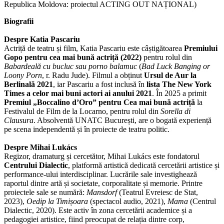
Republica Moldova: proiectul ACTING OUT NAȚIONAL)
Biografii
Despre Katia Pascariu
Actriță de teatru și film, Katia Pascariu este câștigătoarea
Premiului
Gopo pentru cea mai bună actriță (2022)
pentru rolul din
Babardeală cu bucluc sau porno balamuc
(
Bad Luck Banging or
Loony Porn
, r. Radu Jude). Filmul a obținut
Ursul de Aur la
Berlinală 2021
, iar Pascariu a fost inclusă în
lista The New York
Times a celor mai buni actori ai anului 2021
. În 2025 a primit
Premiul „Boccalino d’Oro” pentru Cea mai bună actriță
la
Festivalul de Film de la Locarno, pentru rolul din
Sorella di
Clausura
. Absolventă UNATC București, are o bogată experiență
pe scena independentă și în proiecte de teatru politic.
Despre Mihai Lukács
Regizor, dramaturg și cercetător, Mihai Lukács este fondatorul
Centrului Dialectic
, platformă artistică dedicată cercetării artistice și
performance-ului interdisciplinar. Lucrările sale investighează
raportul dintre artă și societate, corporalitate și memorie. Printre
proiectele sale se numără:
Mansdorf
(Teatrul Evreiesc de Stat,
2023),
Oedip la Timișoara
(spectacol audio, 2021),
Mama
(Centrul
Dialectic, 2020). Este activ în zona cercetării academice și a
pedagogiei artistice, fiind preocupat de relația dintre corp,