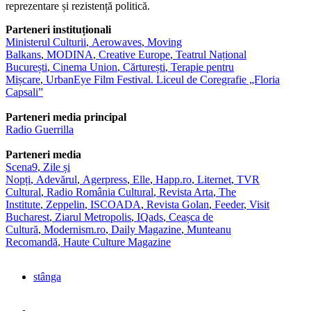
reprezentare și rezistență politică.
Parteneri instituționali
Ministerul Culturii
,
Aerowaves
,
Moving
Balkans
,
MODINA
,
Creative Europe
,
Teatrul Național
București
,
Cinema Union
,
Cărturești
,
Terapie pentru
Mișcare
,
UrbanEye Film Festival.
Liceul de Coregrafie „Floria
Capsali”
Parteneri media principal
Radio Guerrilla
Parteneri media
Scena9
,
Zile și
Nopți
,
Adevărul
,
Agerpress
,
Elle
,
Happ.ro
,
Liternet
,
TVR
Cultural
,
Radio România Cultural
,
Revista Arta
,
The
Institute
,
Zeppelin
,
ISCOADA
,
Revista Golan
,
Feeder
,
Visit
Bucharest
,
Ziarul Metropolis
,
IQads
,
Ceașca de
Cultură
,
Modernism.ro
,
Daily Magazine
,
Munteanu
Recomandă
,
Haute Culture Magazine
stânga