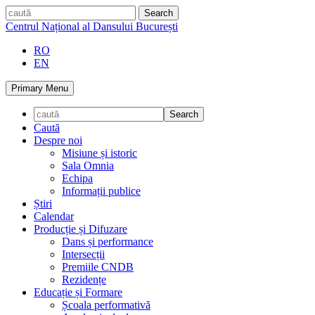
Skip
caută
to
Centrul Național al Dansului București
content
RO
EN
Primary Menu
Caută
Despre noi
Misiune și istoric
Sala Omnia
Echipa
Informații publice
Știri
Calendar
Producție și Difuzare
Dans și performance
Intersecții
Premiile CNDB
Rezidențe
Educație și Formare
Școala performativă