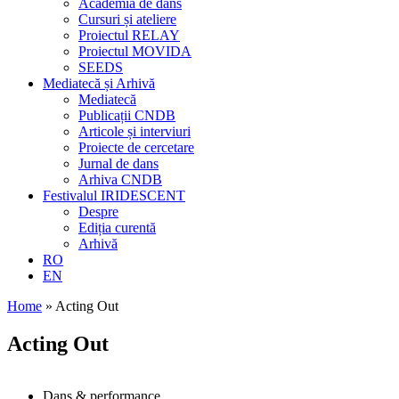
Academia de dans
Cursuri și ateliere
Proiectul RELAY
Proiectul MOVIDA
SEEDS
Mediatecă și Arhivă
Mediatecă
Publicații CNDB
Articole și interviuri
Proiecte de cercetare
Jurnal de dans
Arhiva CNDB
Festivalul IRIDESCENT
Despre
Ediția curentă
Arhivă
RO
EN
Home
»
Acting Out
Acting Out
Dans & performance