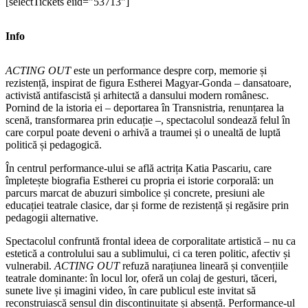
[selectTickets eiid="53713"]
Info
ACTING OUT
este un performance despre corp, memorie și
rezistență, inspirat de figura Estherei Magyar-Gonda – dansatoare,
activistă antifascistă și arhitectă a dansului modern românesc.
Pornind de la istoria ei – deportarea în Transnistria, renunțarea la
scenă, transformarea prin educație –, spectacolul sondează felul în
care corpul poate deveni o arhivă a traumei și o unealtă de luptă
politică și pedagogică.
În centrul performance-ului se află actrița Katia Pascariu, care
împletește biografia Estherei cu propria ei istorie corporală: un
parcurs marcat de abuzuri simbolice și concrete, presiuni ale
educației teatrale clasice, dar și forme de rezistență și regăsire prin
pedagogii alternative.
Spectacolul confruntă frontal ideea de corporalitate artistică – nu ca
estetică a controlului sau a sublimului, ci ca teren politic, afectiv și
vulnerabil.
ACTING OUT
refuză narațiunea lineară și convențiile
teatrale dominante: în locul lor, oferă un colaj de gesturi, tăceri,
sunete live și imagini video, în care publicul este invitat să
reconstruiască sensul din discontinuitate și absență. Performance-ul