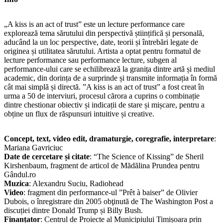
„A kiss is an act of trust” este un lecture performance care
explorează tema sărutului din perspectivă științifică și personală,
aducând la un loc perspective, date, teorii și întrebări legate de
originea și utilitatea sărutului. Artista a optat pentru formatul de
lecture performance sau performance lecture, subgen al
performance-ului care se echilibrează la granița dintre artă și mediul
academic, din dorința de a surprinde și transmite informația în formă
cât mai simplă și directă. ”A kiss is an act of trust” a fost creat în
urma a 50 de interviuri, procesul cărora a cuprins o combinație
dintre chestionar obiectiv și indicații de stare și mișcare, pentru a
obține un flux de răspunsuri intuitive și creative.
Concept, text, video edit, dramaturgie, coregrafie, interpretare
:
Mariana Gavriciuc
Date de cercetare și citate
: “The Science of Kissing” de Sheril
Kirshenbaum, fragment de articol de Mădălina Prundea pentru
Gândul.ro
Muzica
: Alexandru Suciu, Radiohead
Video
: fragment din performance-ul ”Prêt à baiser” de Olivier
Dubois, o înregistrare din 2005 obţinută de The Washington Post a
discuției dintre Donald Trump și Billy Bush.
Finanțator
: Centrul de Proiecte al Municipiului Timișoara prin