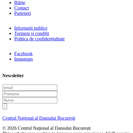
Bilete
Contact
Parteneri
Informații publice
Termeni și condiții
Politica de confidențialitate
Facebook
Instagram
Newsletter
E
m
P
a
r
N
i
e
u
l
n
m
u
e
Centrul Național al Dansului București
m
e
© 2026 Centrul Național al Dansului București