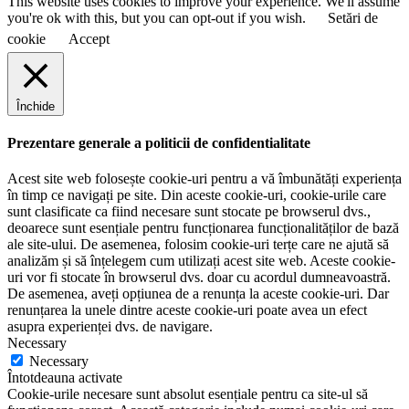
This website uses cookies to improve your experience. We'll assume
you're ok with this, but you can opt-out if you wish.
Setări de
cookie
Accept
Închide
Prezentare generale a politicii de confidentialitate
Acest site web folosește cookie-uri pentru a vă îmbunătăți experiența
în timp ce navigați pe site. Din aceste cookie-uri, cookie-urile care
sunt clasificate ca fiind necesare sunt stocate pe browserul dvs.,
deoarece sunt esențiale pentru funcționarea funcționalităților de bază
ale site-ului. De asemenea, folosim cookie-uri terțe care ne ajută să
analizăm și să înțelegem cum utilizați acest site web. Aceste cookie-
uri vor fi stocate în browserul dvs. doar cu acordul dumneavoastră.
De asemenea, aveți opțiunea de a renunța la aceste cookie-uri. Dar
renunțarea la unele dintre aceste cookie-uri poate avea un efect
asupra experienței dvs. de navigare.
Necessary
Necessary
Întotdeauna activate
Cookie-urile necesare sunt absolut esențiale pentru ca site-ul să