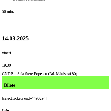
50 min.
14.03.2025
vineri
19:30
CNDB – Sala Stere Popescu (Bd. Mărășești 80)
Bilete
[selectTickets eiid="49029"]
Info