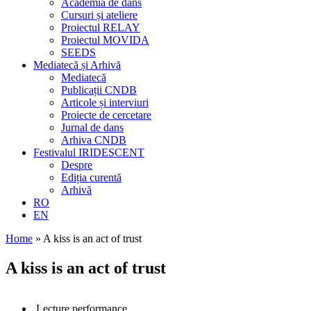
Academia de dans
Cursuri și ateliere
Proiectul RELAY
Proiectul MOVIDA
SEEDS
Mediatecă și Arhivă
Mediatecă
Publicații CNDB
Articole și interviuri
Proiecte de cercetare
Jurnal de dans
Arhiva CNDB
Festivalul IRIDESCENT
Despre
Ediția curentă
Arhivă
RO
EN
Home
»
A kiss is an act of trust
A kiss is an act of trust
Lecture performance