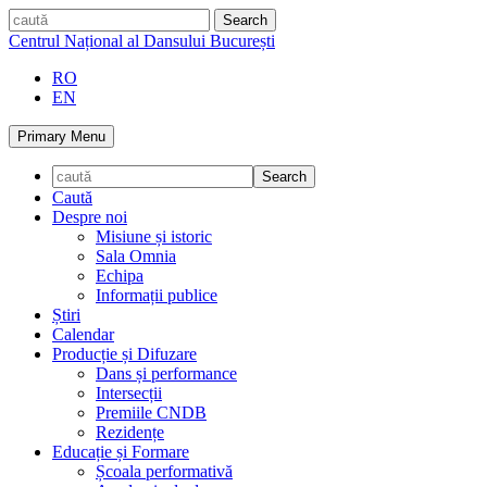
Skip
caută
to
Centrul Național al Dansului București
content
RO
EN
Primary Menu
Caută
Despre noi
Misiune și istoric
Sala Omnia
Echipa
Informații publice
Știri
Calendar
Producție și Difuzare
Dans și performance
Intersecții
Premiile CNDB
Rezidențe
Educație și Formare
Școala performativă