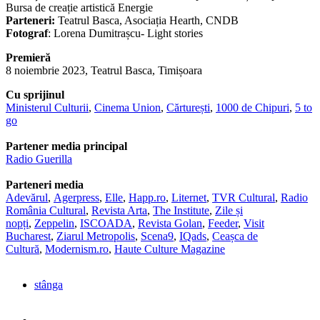
Bursa de creație artistică Energie
Parteneri:
Teatrul Basca, Asociația Hearth, CNDB
Fotograf
: Lorena Dumitrașcu- Light stories
Premieră
8 noiembrie 2023, Teatrul Basca, Timișoara
Cu sprijinul
Ministerul Culturii
,
Cinema Union
,
Cărturești
,
1000 de Chipuri
,
5 to
go
Partener media principal
Radio Guerilla
Parteneri media
Adevărul
,
Agerpress
,
Elle
,
Happ.ro
,
Liternet
,
TVR Cultural
,
Radio
România Cultural
,
Revista Arta
,
The Institute
,
Zile și
nopți
,
Zeppelin
,
ISCOADA
,
Revista Golan
,
Feeder
,
Visit
Bucharest
,
Ziarul Metropolis
,
Scena9
,
IQads
,
Ceașca de
Cultură
,
Modernism.ro
,
Haute Culture Magazine
stânga