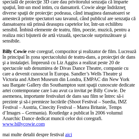
specială de proiecţie 3D care dau privitorului senzaţia că împarte
spaţiul, într-un mod intim, cu dansatorii. Cowie alege îndrăzneţ
diverse spaţii de proiecţie: podeaua, când imaginea dansatoarei se
amestecă printre spectatori sau tavanul, când publicul are senzaţia că
dansatoarea stă prinsă deasupra capetelor lor, într-un echilibru
sensibil. Îmbină elemente de teatru, film, poezie, muzică, pentru a
realiza mici bijuterii de artă vizuală, spectacole surprinzătoare şi
sensibile.
Billy Cowie
este coregraf, compozitor şi realizator de film. Lucrează
în principal în zona spectacolului de teatru-dans, a proiecţiei de dans
şi a instalaţiei. Împreună cu Liz Aggiss a realizat peste 20 de
spectacole sub denumirea de Divas Dance Theatre, companie cu
care a devenit cunoscut în Europa. Sandler’s Wells Theatre şi
Victoria and Albert Museum din Londra, EMPAC din New York
sau Bargate Gallery din Southampton sunt spaţii cunoscute dedicate
artei contemporane care l-au avut ca invitat pe Billy Cowie. De
asemenea, importante festivaluri de dans sau film se întrec să-i
prezinte şi să-i premieze lucrările (Shoot Festival – Suedia, IMZ
Festival – Austria, Cinecity Festival – Marea Britanie, Temps
d’Images – Germania). Routledge a publicat în 2006 volumul
Anarchic Dance dedicat muncii celor doi coregrafi.
www.billycowie.com
mai multe detalii despre festival
aici