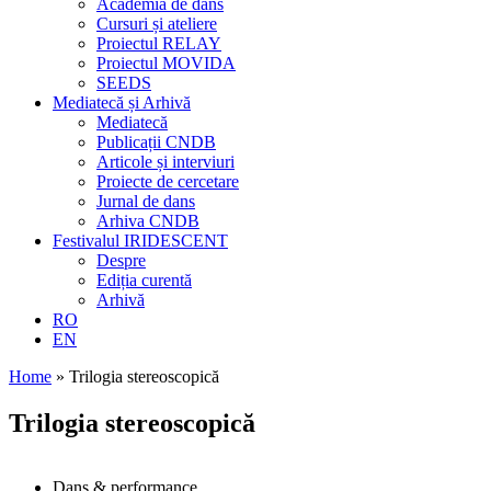
Academia de dans
Cursuri și ateliere
Proiectul RELAY
Proiectul MOVIDA
SEEDS
Mediatecă și Arhivă
Mediatecă
Publicații CNDB
Articole și interviuri
Proiecte de cercetare
Jurnal de dans
Arhiva CNDB
Festivalul IRIDESCENT
Despre
Ediția curentă
Arhivă
RO
EN
Home
»
Trilogia stereoscopică
Trilogia stereoscopică
Dans & performance