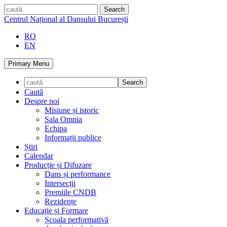
Skip
caută
to
Centrul Național al Dansului București
content
RO
EN
Primary Menu
Caută
Despre noi
Misiune și istoric
Sala Omnia
Echipa
Informații publice
Știri
Calendar
Producție și Difuzare
Dans și performance
Intersecții
Premiile CNDB
Rezidențe
Educație și Formare
Școala performativă