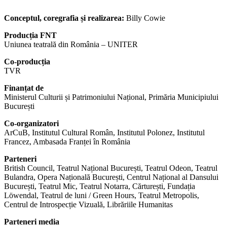
Conceptul, coregrafia și realizarea:
Billy Cowie
Producția FNT
Uniunea teatrală din România – UNITER
Co-producția
TVR
Finanțat
de
Ministerul Culturii și Patrimoniului Național, Primăria Municipiului
București
Co-organizatori
ArCuB, Institutul Cultural Român, Institutul Polonez, Institutul
Francez, Ambasada Franței în România
Parteneri
British Council, Teatrul Național București, Teatrul Odeon, Teatrul
Bulandra, Opera Națională București, Centrul Național al Dansului
București, Teatrul Mic, Teatrul Notarra, Cărturești, Fundația
Löwendal, Teatrul de luni / Green Hours, Teatrul Metropolis,
Centrul de Introspecție Vizuală, Librăriile Humanitas
Parteneri media