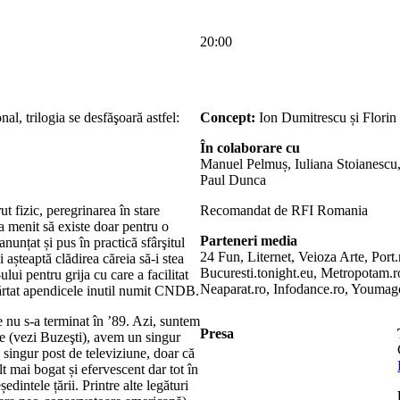
20:00
al, trilogia se desfăşoară astfel:
Concept:
Ion Dumitrescu și Florin
În colaborare cu
Manuel Pelmuș, Iuliana Stoianescu,
Paul Dunca
 fizic, peregrinarea în stare
Recomandat de RFI Romania
a menit să existe doar pentru o
Parteneri media
nunțat și pus în practică sfârşitul
24 Fun, Liternet, Veioza Arte, Port
i așteaptă clădirea căreia să-i stea
Bucuresti.tonight.eu, Metropotam
i pentru grija cu care a facilitat
Neaparat.ro, Infodance.ro, Youmago
ărtat apendicele inutil numit CNDB.
e nu s-a terminat în ’89. Azi, suntem
Presa
use (vezi Buzeşti), avem un singur
 singur post de televiziune, doar că
t mai bogat și efervescent dar tot în
edintele țării. Printre alte legături