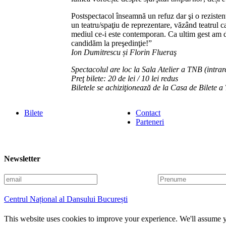
Postspectacol înseamnă un refuz dar şi o rezistenţ
un teatru/spaţiu de reprezentare, văzând teatrul ca
mediul ce-i este contemporan. Ca ultim gest am de
candidăm la preşedinţie!”
Ion Dumitrescu și Florin Flueraş
Spectacolul are loc la Sala Atelier a TNB (intra
Preţ bilete: 20 de lei / 10 lei redus
Biletele se achiziţionează de la Casa de Bilete 
Bilete
Contact
Parteneri
Newsletter
E
P
m
r
a
e
Centrul Național al Dansului București
i
n
l
u
This website uses cookies to improve your experience. We'll assume yo
m