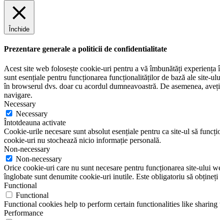
e
Închide
Prezentare generale a politicii de confidentialitate
Acest site web folosește cookie-uri pentru a vă îmbunătăți experiența în
sunt esențiale pentru funcționarea funcționalităților de bază ale site-u
în browserul dvs. doar cu acordul dumneavoastră. De asemenea, aveți op
navigare.
Necessary
Necessary
Întotdeauna activate
Cookie-urile necesare sunt absolut esențiale pentru ca site-ul să funcțio
cookie-uri nu stochează nicio informație personală.
Non-necessary
Non-necessary
Orice cookie-uri care nu sunt necesare pentru funcționarea site-ului web 
înglobate sunt denumite cookie-uri inutile. Este obligatoriu să obțineți
Functional
Functional
Functional cookies help to perform certain functionalities like sharing 
Performance