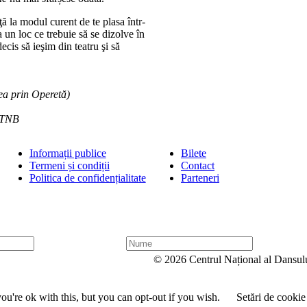
ă la modul curent de te plasa într-
 un loc ce trebuie să se dizolve în
cis să ieşim din teatru şi să
rea prin Operetă)
a TNB
Informații publice
Bilete
Termeni și condiții
Contact
Politica de confidențialitate
Parteneri
N
u
© 2026 Centrul Național al Dansul
m
e
u're ok with this, but you can opt-out if you wish.
Setări de cookie