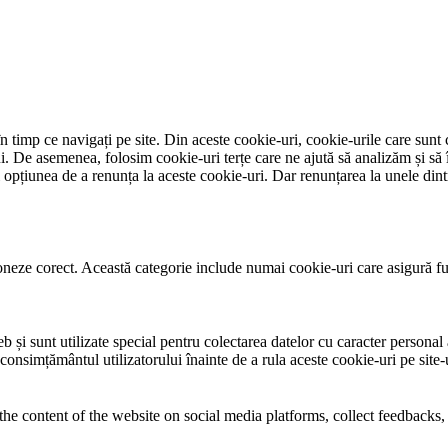
 timp ce navigați pe site. Din aceste cookie-uri, cookie-urile care sunt 
lui. De asemenea, folosim cookie-uri terțe care ne ajută să analizăm și să 
țiunea de a renunța la aceste cookie-uri. Dar renunțarea la unele dintr
neze corect. Această categorie include numai cookie-uri care asigură funcț
și sunt utilizate special pentru colectarea datelor cu caracter personal al
 consimțământul utilizatorului înainte de a rula aceste cookie-uri pe site
the content of the website on social media platforms, collect feedbacks, 