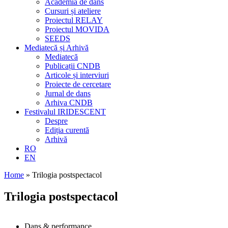
Academia de dans
Cursuri și ateliere
Proiectul RELAY
Proiectul MOVIDA
SEEDS
Mediatecă și Arhivă
Mediatecă
Publicații CNDB
Articole și interviuri
Proiecte de cercetare
Jurnal de dans
Arhiva CNDB
Festivalul IRIDESCENT
Despre
Ediția curentă
Arhivă
RO
EN
Home
»
Trilogia postspectacol
Trilogia postspectacol
Dans & performance