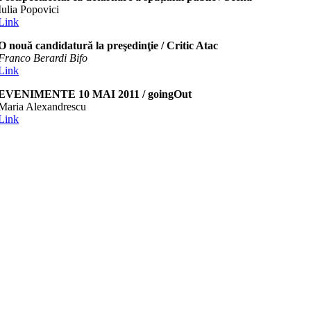
Iulia Popovici
Link
O nouă candidatură la preşedinţie / Critic Atac
Franco Berardi Bifo
Link
EVENIMENTE 10 MAI 2011 / goingOut
Maria Alexandrescu
Link