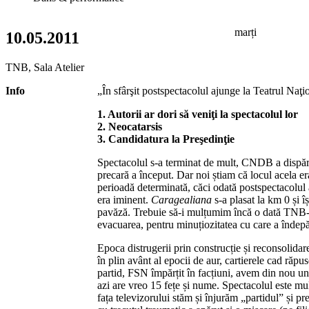
marți
10.05.2011
TNB, Sala Atelier
Info
„În sfârşit postspectacolul ajunge la Teatrul Naţion
1. Autorii ar dori să veniţi la spectacolul lor
2. Neocatarsis
3. Candidatura la Preşedinţie
Spectacolul s-a terminat de mult, CNDB a dispărut
precară a început. Dar noi știam că locul acela er
perioadă determinată, căci odată postspectacolul a
era iminent.
Caragealiana
s-a plasat la km 0 și îș
pavăză. Trebuie să-i mulțumim încă o dată TNB-ulu
evacuarea, pentru minuțiozitatea cu care a îndep
Epoca distrugerii prin construcție și reconsolidar
în plin avânt al epocii de aur, cartierele cad răp
partid, FSN împărțit în facțiuni, avem din nou un
azi are vreo 15 fețe și nume. Spectacolul este mul
fața televizorului stăm și înjurăm „partidul” și preș