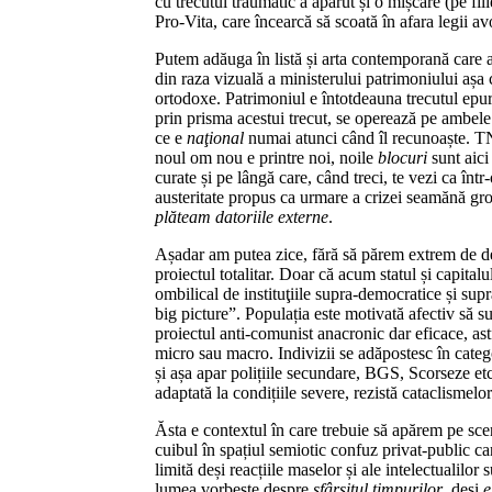
cu trecutul traumatic a apărut și o mișcare (pe fi
Pro-Vita, care încearcă să scoată în afara legii av
Putem adăuga în listă și arta contemporană care a 
din raza vizuală a ministerului patrimoniului așa 
ortodoxe. Patrimoniul e întotdeauna trecutul epur
prin prisma acestui trecut, se operează pe ambele
ce e
naţional
numai atunci când îl recunoaște. TN
noul om nou e printre noi, noile
blocuri
sunt aici 
curate și pe lângă care, când treci, te vezi ca înt
austeritate propus ca urmare a crizei seamănă gro
plăteam datoriile externe
.
Așadar am putea zice, fără să părem extrem de de
proiectul totalitar. Doar că acum statul și capitalu
ombilical de instituţiile supra-democratice și sup
big picture”. Populația este motivată afectiv să s
proiectul anti-comunist anacronic dar eficace, ast
micro sau macro. Indivizii se adăpostesc în categor
și așa apar polițiile secundare, BGS, Scorseze et
adaptată la condițiile severe, rezistă cataclismelo
Ăsta e contextul în care trebuie să apărem pe sce
cuibul în spațiul semiotic confuz privat-public ca
limită deși reacțiile maselor și ale intelectualilor 
lumea vorbește despre
sfârşitul timpurilor
, deși
e