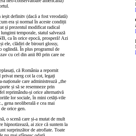
liera neo-conservatoare americană)
ortul.
ieșit definitv (dacă a fost vreodată)
cum era și normal în aceste condiții
at și prezentul modificat radical
 lungimi temporale, statul salvează
B, ca în orice epocă, prosperă! Azi
și ele, clădiri de birouri glossy,
r-o oglindă. În plus programul de
zav cu cel din anii 80 prin care ne
plasați, că România a repornit
l privat merg cot la cot, legați
ra-naționale care administrează „the
uporte și să se resemneze prin
fel reprimându-și orice alternativă
iile lor sociale, în mini cetăți-vile
c., gena neoliberală e cea mai
r de orice gen.
nă, o scenă care și-a mutat de mult
re hipnotizează, ai zice că suntem la
sunt surprinzător de atrofiate. Toate
le
nu mai sfârșesc odată.