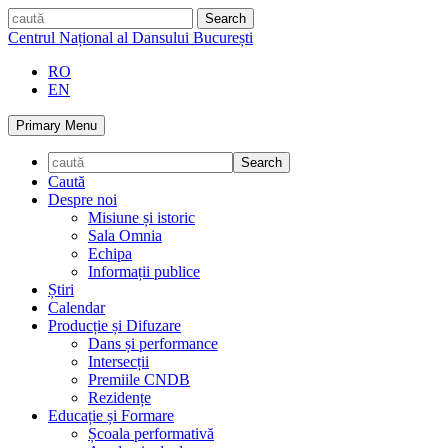
Skip
caută
to
Centrul Național al Dansului București
content
RO
EN
Primary Menu
Caută
Despre noi
Misiune și istoric
Sala Omnia
Echipa
Informații publice
Știri
Calendar
Producție și Difuzare
Dans și performance
Intersecții
Premiile CNDB
Rezidențe
Educație și Formare
Școala performativă