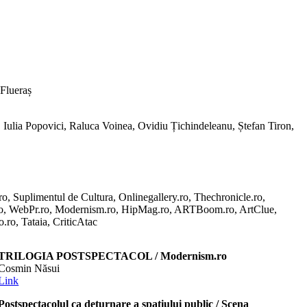
 Flueraș
 Iulia Popovici, Raluca Voinea, Ovidiu Țichindeleanu, Ștefan Tiron,
.ro, Suplimentul de Cultura, Onlinegallery.ro, Thechronicle.ro,
.ro, WebPr.ro, Modernism.ro, HipMag.ro, ARTBoom.ro, ArtClue,
.ro, Tataia, CriticAtac
TRILOGIA POSTSPECTACOL / Modernism.ro
Cosmin Năsui
Link
Postspectacolul ca deturnare a spațiului public / Scena