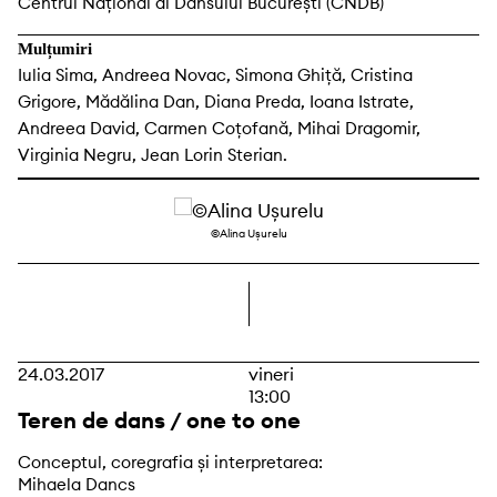
Centrul Național al Dansului București (CNDB)
Mulțumiri
Iulia Sima, Andreea Novac, Simona Ghiță, Cristina
Grigore, Mădălina Dan, Diana Preda, Ioana Istrate,
Andreea David, Carmen Coțofană, Mihai Dragomir,
Virginia Negru, Jean Lorin Sterian.
©Alina Ușurelu
dreapta
24.03.2017
vineri
13:00
Teren de dans / one to one
Conceptul, coregrafia și interpretarea:
Mihaela Dancs