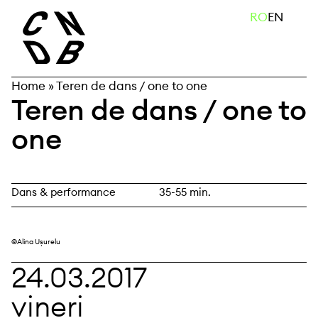
Skip
caută
RO
EN
to
content
Home
»
Teren de dans / one to one
Teren de dans / one to
one
Dans & performance
35-55 min.
©Alina Ușurelu
24.03.2017
vineri