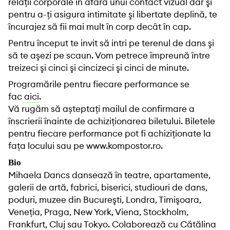
relaţii corporale în afara unui contact vizual dar şi
pentru a-ţi asigura intimitate şi libertate deplină, te
încurajez să fii mai mult în corp decât în cap.
Pentru început te invit să intri pe terenul de dans şi
să te aşezi pe scaun. Vom petrece împreună între
treizeci şi cinci şi cincizeci şi cinci de minute.
Programările pentru fiecare performance se
fac
aici
.
Vă rugăm să așteptați mailul de confirmare a
înscrierii înainte de achiziționarea biletului. Biletele
pentru fiecare performance pot fi achiziționate la
fața locului sau pe www.kompostor.ro.
Bio
Mihaela Dancs dansează în teatre, apartamente,
galerii de artă, fabrici, biserici, studiouri de dans,
poduri, muzee din Bucureşti, Londra, Timişoara,
Veneţia, Praga, New York, Viena, Stockholm,
Frankfurt, Cluj sau Tokyo. Colaborează cu Cătălina