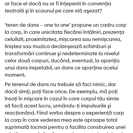
ar face el dacă nu ar fi înţepenit în convenţia
teatrală şi în scaunul pe care stă aşezat?
‘teren de dans – one to one’ propune un cadru corp
la corp, în care unicitata fiecărei întâlniri, prezența
celuilalt, proximitatea, mișcarea sau nemișcarea,
liniștea sau muzica declanșează schimburi și
transformări continue şi nedeterminate la nivelul
celor două corpuri, ducând, eventual, la apariția
unui dans irepetabil, un dans ce aparţine acelui
moment.
Pe terenul de dans nu trebuie să faci nimic, dar
dacă simţi, poţi face orice. De exemplu, mă poţi
însoţi în mişcare în cazul în care corpul tău simte
să facă acest lucru, urmându-ţi impulsurile şi
reacţionând. Fiind vorba despre o experienţă corp
la corp în care vederea mea este aproape total
suprimată tocmai pentru a facilita construirea unei