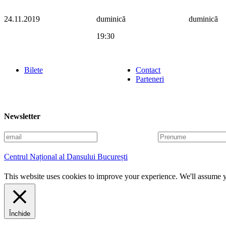
24.11.2019
duminică
duminică
19:30
Bilete
Contact
Parteneri
Newsletter
E
P
m
r
a
e
Centrul Național al Dansului București
i
n
l
u
This website uses cookies to improve your experience. We'll assume yo
m
e
Închide