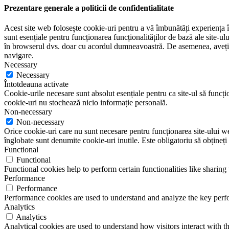
Prezentare generale a politicii de confidentialitate
Acest site web folosește cookie-uri pentru a vă îmbunătăți experiența în
sunt esențiale pentru funcționarea funcționalităților de bază ale site-u
în browserul dvs. doar cu acordul dumneavoastră. De asemenea, aveți op
navigare.
Necessary
Necessary
Întotdeauna activate
Cookie-urile necesare sunt absolut esențiale pentru ca site-ul să funcțio
cookie-uri nu stochează nicio informație personală.
Non-necessary
Non-necessary
Orice cookie-uri care nu sunt necesare pentru funcționarea site-ului web 
înglobate sunt denumite cookie-uri inutile. Este obligatoriu să obțineți
Functional
Functional
Functional cookies help to perform certain functionalities like sharing 
Performance
Performance
Performance cookies are used to understand and analyze the key perfor
Analytics
Analytics
Analytical cookies are used to understand how visitors interact with th