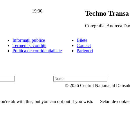
19:30
Techno Transa
Coregrafia: Andreea Da
Informații publice
Bilete
Termeni și condiții
Contact
Politica de confidențialitate
Parteneri
N
u
© 2026 Centrul Național al Dansul
m
e
u're ok with this, but you can opt-out if you wish.
Setări de cookie