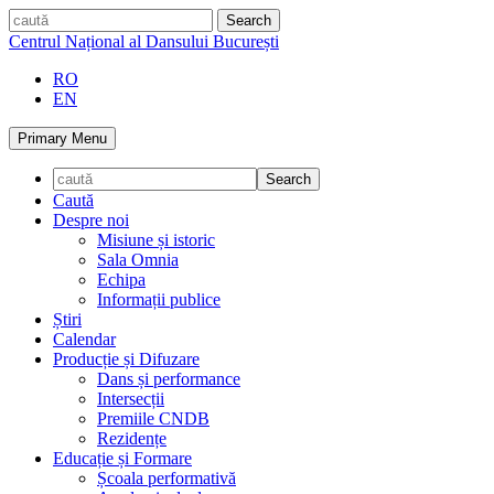
Skip
caută
to
Centrul Național al Dansului București
content
RO
EN
Primary Menu
Caută
Despre noi
Misiune și istoric
Sala Omnia
Echipa
Informații publice
Știri
Calendar
Producție și Difuzare
Dans și performance
Intersecții
Premiile CNDB
Rezidențe
Educație și Formare
Școala performativă