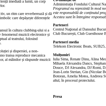
riență imediată a lumii, un corp
Administrația Fondului Cultural Na
lor.
Programul nu reprezintă în mod ne
este responsabilă de conținutul prog
ctiv, un ritm care reverberează și dă
Acestea sunt în întregime responsabi
 simbolic care depășește diferențele
Parteneri
Centrul Naţional al Dansului Bucure
sul în cultura clubbing-ului si a
Club București, Club Guesthouse
 fenomenul muzicii electronice și
tual al teatrului, folosind
Parteneri media
.
Telekom Electronic Beats, SUB25,
ției și dispersiei, a non-
Mulțumiri
Techno transa reproduce mecanica
Iulia Sima, Renate Dinu, Alina Med
elor, al mâinilor și răspunde muzicii
Mihaela Alexandra Dancs, Stephani
Douce, DJ Alexandra, DJ Romi, DJ
Jean-Lorin Sterian, Gin (Nicolae B
Botoran, Amelia Motea, Andreea Stan
altul, în procesul proiectului.
Presa