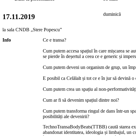
duminică
17.11.2019
la sala CNDB „Stere Popescu”
Info
Ce e transa?
Cum putem accesa spațiul în care mișcarea se auto
se pierde în deșertul a ceea ce e generic și imper
Cum putem deveni un organism de grup, un împ
E posibil ca Celălalt și tot ce e în jur să devină 
Cum putem crea un spațiu al non-performativităț
Cum ar fi să devenim spațiul dintre noi?
Cum putem transforma ringul de dans într-un spaț
posibilități ale devenirii?
TechnoTransaBodyBeats(TTBB) caută starea extat
abandonat identitatea, ideologia și limbajul, un 