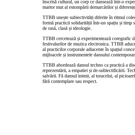
înscrisă cultural, un corp ce dansează într-o expe
martor mut al estompării demarcărilor și diferențe
TTBB unește subiectivități diferite în ritmul cole
formă practicii solidarității într-un spațiu și timp
de rasă, clasă și ideologie.
TTBB cercetează și experimentează coregrafic dan
festivalurilor de muzica electronica. TTBB aduce
al practicilor corporale adiacente în spațiul concep
mijloacele și instrumentele dansului contemporan
TTBB abordează dansul techno ca practică a disolu
reprezentării, a empatiei și de-subiectificării. 
salvării. Fă dansul inimii, al toracelui, al picioar
fără contemplare sau respect.