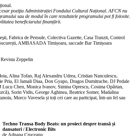
țional.
cesar poziţia Administrației Fondului Cultural Național. AFCN nu
ramului sau de modul în care rezultatele programului pot fi folosite.
litatea beneficiarului finanțării.
şti, Fabrica de Pensule, Colectiva Gazette, Casa Tranzit, Control
 București, AMBASADA Timișoara, saccade Bar Timișoara
 Revista Zeppelin
oia, Alina Tofan, Raj Alexandru Udrea, Cristian Nanculescu,
e Pria, El Jamali Diaa, Don Gyapo, Dragos Dumitrache, DJ Pedale
 Lucu Chen, Monica Ivanov, Simina Oprescu, Cosima Opârtan,
urcă), Sorin Vidis, George Aghinea, Beatrice Somer, Madalina
oiu, Morco Vavesela și toți cei care au participat, într-un fel sau
Techno Transa Body Beats: un proiect despre transă și
dansatori / Electronic Bits
de Adnana Cruceanu