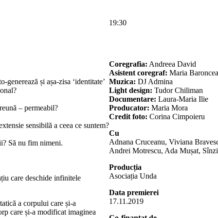
19:30
Coregrafia:
Andreea David
Asistent coregraf:
Maria Baronce
-generează și așa-zisa ‘identitate’
Muzica:
DJ Admina
sonal?
Light design:
Tudor Chiliman
Documentare:
Laura-Maria Ilie
reună – permeabil?
Producator:
Maria Mora
Credit foto:
Corina Cimpoieru
o extensie sensibilă a ceea ce suntem?
Cu
Adnana Cruceanu, Viviana Bravesc
ii? Să nu fim nimeni.
Andrei Motrescu, Ada Mușat, Sînzi
Producția
Asociația Unda
iu care deschide infinitele
Data premierei
17.11.2019
ică a corpului care și-a
corp care și-a modificat imaginea
Co-finanțat de