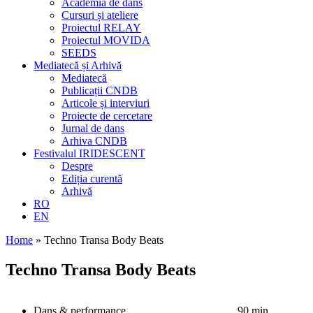
Academia de dans
Cursuri și ateliere
Proiectul RELAY
Proiectul MOVIDA
SEEDS
Mediatecă și Arhivă
Mediatecă
Publicații CNDB
Articole și interviuri
Proiecte de cercetare
Jurnal de dans
Arhiva CNDB
Festivalul IRIDESCENT
Despre
Ediția curentă
Arhivă
RO
EN
Home
»
Techno Transa Body Beats
Techno Transa Body Beats
Dans & performance
90 min.