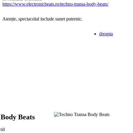
https://www.electronicbeats.ro/techno-transa-body-beats/
Atenție, spectacolul include sunet puternic.
dreapta
 Body Beats
vid