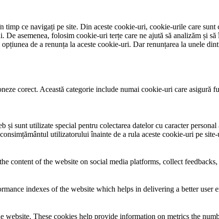
 timp ce navigați pe site. Din aceste cookie-uri, cookie-urile care sunt 
lui. De asemenea, folosim cookie-uri terțe care ne ajută să analizăm și să 
țiunea de a renunța la aceste cookie-uri. Dar renunțarea la unele dintr
neze corect. Această categorie include numai cookie-uri care asigură funcț
și sunt utilizate special pentru colectarea datelor cu caracter personal al
 consimțământul utilizatorului înainte de a rula aceste cookie-uri pe site
the content of the website on social media platforms, collect feedbacks, 
mance indexes of the website which helps in delivering a better user ex
e website. These cookies help provide information on metrics the number 