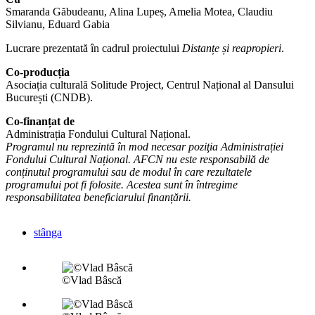
Smaranda Găbudeanu, Alina Lupeș, Amelia Motea, Claudiu
Silvianu, Eduard Gabia
Lucrare prezentată în cadrul proiectului
Distanțe și reapropieri
.
Co-producția
Asociația culturală Solitude Project, Centrul Național al Dansului
București (CNDB).
Co-finanțat de
Administrația Fondului Cultural Național.
Programul nu reprezintă în mod necesar poziţia Administrației
Fondului Cultural Național. AFCN nu este responsabilă de
conținutul programului sau de modul în care rezultatele
programului pot fi folosite. Acestea sunt în întregime
responsabilitatea beneficiarului finanțării.
stânga
©Vlad Bâscă