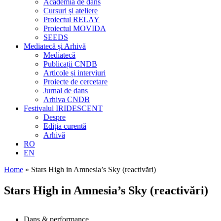
Academia de dans
Cursuri și ateliere
Proiectul RELAY
Proiectul MOVIDA
SEEDS
Mediatecă și Arhivă
Mediatecă
Publicații CNDB
Articole și interviuri
Proiecte de cercetare
Jurnal de dans
Arhiva CNDB
Festivalul IRIDESCENT
Despre
Ediția curentă
Arhivă
RO
EN
Home
»
Stars High in Amnesia’s Sky (reactivări)
Stars High in Amnesia’s Sky (reactivări)
Dans & performance