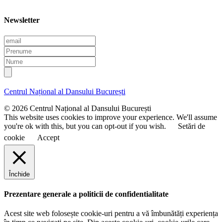
Newsletter
E
m
P
a
r
N
i
e
u
l
n
m
u
e
Centrul Național al Dansului București
m
e
© 2026 Centrul Național al Dansului București
This website uses cookies to improve your experience. We'll assume
you're ok with this, but you can opt-out if you wish.
Setări de
cookie
Accept
Închide
Prezentare generale a politicii de confidentialitate
Acest site web folosește cookie-uri pentru a vă îmbunătăți experiența