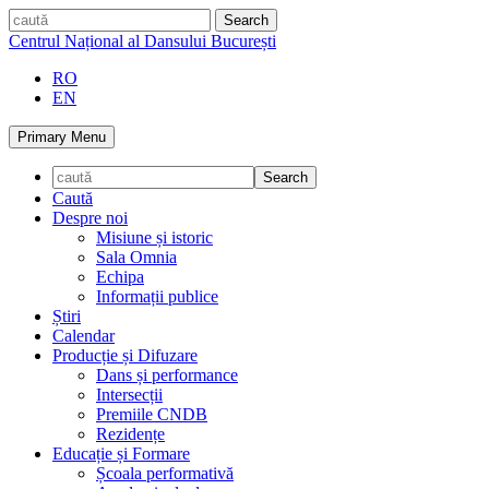
Skip
caută
to
Centrul Național al Dansului București
content
RO
EN
Primary Menu
Caută
Despre noi
Misiune și istoric
Sala Omnia
Echipa
Informații publice
Știri
Calendar
Producție și Difuzare
Dans și performance
Intersecții
Premiile CNDB
Rezidențe
Educație și Formare
Școala performativă