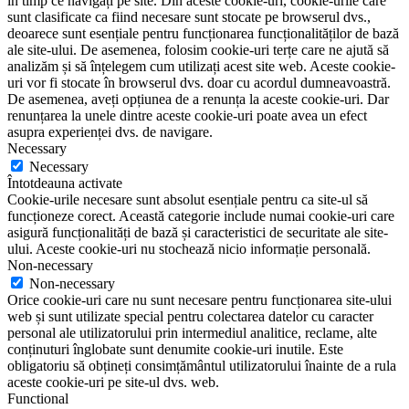
în timp ce navigați pe site. Din aceste cookie-uri, cookie-urile care
sunt clasificate ca fiind necesare sunt stocate pe browserul dvs.,
deoarece sunt esențiale pentru funcționarea funcționalităților de bază
ale site-ului. De asemenea, folosim cookie-uri terțe care ne ajută să
analizăm și să înțelegem cum utilizați acest site web. Aceste cookie-
uri vor fi stocate în browserul dvs. doar cu acordul dumneavoastră.
De asemenea, aveți opțiunea de a renunța la aceste cookie-uri. Dar
renunțarea la unele dintre aceste cookie-uri poate avea un efect
asupra experienței dvs. de navigare.
Necessary
Necessary
Întotdeauna activate
Cookie-urile necesare sunt absolut esențiale pentru ca site-ul să
funcționeze corect. Această categorie include numai cookie-uri care
asigură funcționalități de bază și caracteristici de securitate ale site-
ului. Aceste cookie-uri nu stochează nicio informație personală.
Non-necessary
Non-necessary
Orice cookie-uri care nu sunt necesare pentru funcționarea site-ului
web și sunt utilizate special pentru colectarea datelor cu caracter
personal ale utilizatorului prin intermediul analitice, reclame, alte
conținuturi înglobate sunt denumite cookie-uri inutile. Este
obligatoriu să obțineți consimțământul utilizatorului înainte de a rula
aceste cookie-uri pe site-ul dvs. web.
Functional