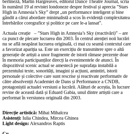
berlineză, Martin Hargreaves, editorul Dance Theatre Journal, scria
în numărul 19 al revistei londoneze despre festival și aprecia ”Stars
High in Amnesia’s Sky” drept „un performance inteligent și bine
gândit a cărui abordare minimalistă a scos în evidență complexitatea
întrebărilor coregrafice și politice pe care le-a lansat”.
Actuala creație – ”Stars High in Amnesia’s Sky (reactivări)” – are
ca punct de plecare lucrarea din 2003. În centrul atenției noii lucrări
nu se află neapărat lucrarea originală, ci mai cu seamă contextul care
a favorizat apariția sa. Este un exercițiu de transmitere spre o altă
generație de artiști a unor fragmente de istorii rămase prezente doar
în memoria participanților direcți la evenimentele de atunci. În
dispozitivul scenic actual se amestecă pe suprafața instabilă a
prezentului texte, sonorități, imagini și acțiuni, amintiri, istorii
personale și colective care sunt rescrise și reactivate performativ de
către absolvenții Academiei de Dans și Performance a CNDB,
protagoniștii actualei versiuni a lucrării. Alături de aceștia, în lucrare
revine de această dată și Eduard Gabia, unul dintre artiștii care a
performat în versiunea originală din 2003.
Direcție artistică:
Mihai Mihalcea
Asistenți:
Iulia Chindea, Mircea Ghinea
Light design:
Alexandros Raptis
Cu