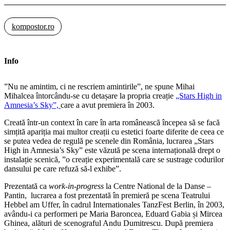
kompostor.ro
Info
”Nu ne amintim, ci ne rescriem amintirile”, ne spune Mihai
Mihalcea întorcându-se cu detașare la propria creație
„Stars High in
Amnesia’s Sky”,
care a avut premiera în 2003.
Creată într-un context în care în arta românească începea să se facă
simțită apariția mai multor creații cu estetici foarte diferite de ceea ce
se putea vedea de regulă pe scenele din România, lucrarea „Stars
High in Amnesia’s Sky” este văzută pe scena internațională drept o
instalație scenică, ”o creație experimentală care se sustrage codurilor
dansului pe care refuză să-l exhibe”.
Prezentată ca
work-in-progress
la Centre National de la Danse –
Pantin, lucrarea a fost prezentată în premieră pe scena Teatrului
Hebbel am Uffer, în cadrul Internationales TanzFest Berlin, în 2003,
avându-i ca performeri pe Maria Baroncea, Eduard Gabia și Mircea
Ghinea, alături de scenograful Andu Dumitrescu. După premiera