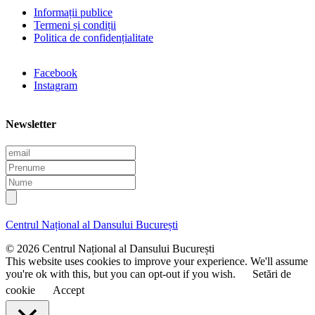
Informații publice
Termeni și condiții
Politica de confidențialitate
Facebook
Instagram
Newsletter
E
m
P
a
r
N
i
e
u
l
n
m
u
e
Centrul Național al Dansului București
m
e
© 2026 Centrul Național al Dansului București
This website uses cookies to improve your experience. We'll assume
you're ok with this, but you can opt-out if you wish.
Setări de
cookie
Accept