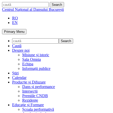
Skip
caută
to
Centrul Național al Dansului București
content
RO
EN
Primary Menu
Caută
Despre noi
Misiune și istoric
Sala Omnia
Echipa
Informații publice
Știri
Calendar
Producție și Difuzare
Dans și performance
Intersecții
Premiile CNDB
Rezidențe
Educație și Formare
Școala performativă