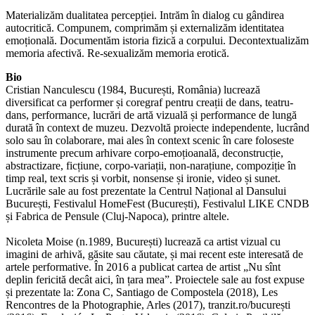
Materializăm dualitatea percepției. Intrăm în dialog cu gândirea
autocritică. Compunem, comprimăm și externalizăm identitatea
emoțională. Documentăm istoria fizică a corpului. Decontextualizăm
memoria afectivă. Re-sexualizăm memoria erotică.
Bio
Cristian Nanculescu (1984, București, România) lucrează
diversificat ca performer și coregraf pentru creații de dans, teatru-
dans, performance, lucrări de artă vizuală și performance de lungă
durată în context de muzeu. Dezvoltă proiecte independente, lucrând
solo sau în colaborare, mai ales în context scenic în care foloseste
instrumente precum arhivare corpo-emoțioanală, deconstrucție,
abstractizare, ficțiune, corpo-variații, non-narațiune, compoziție în
timp real, text scris și vorbit, nonsense și ironie, video și sunet.
Lucrările sale au fost prezentate la Centrul Național al Dansului
București, Festivalul HomeFest (București), Festivalul LIKE CNDB
și Fabrica de Pensule (Cluj-Napoca), printre altele.
Nicoleta Moise (n.1989, București) lucrează ca artist vizual cu
imagini de arhivă, găsite sau căutate, și mai recent este interesată de
artele performative. În 2016 a publicat cartea de artist „Nu sînt
deplin fericită decât aici, în țara mea”. Proiectele sale au fost expuse
și prezentate la: Zona C, Santiago de Compostela (2018), Les
Rencontres de la Photographie, Arles (2017), tranzit.ro/bucurești