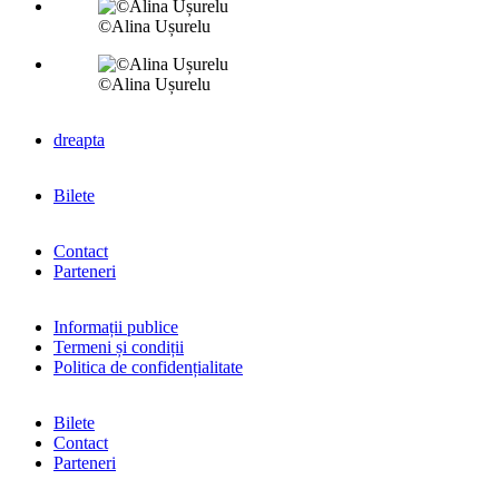
©Alina Ușurelu
©Alina Ușurelu
dreapta
Bilete
Contact
Parteneri
Informații publice
Termeni și condiții
Politica de confidențialitate
Bilete
Contact
Parteneri