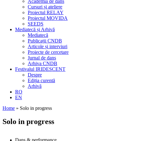
Academia de dans
Cursuri și ateliere
Proiectul RELAY
Proiectul MOVIDA
SEEDS
Mediatecă și Arhivă
Mediatecă
Publicații CNDB
Articole și interviuri
Proiecte de cercetare
Jurnal de dans
Arhiva CNDB
Festivalul IRIDESCENT
Despre
Ediția curentă
Arhivă
RO
EN
Home
»
Solo in progress
Solo in progress
Dans & performance