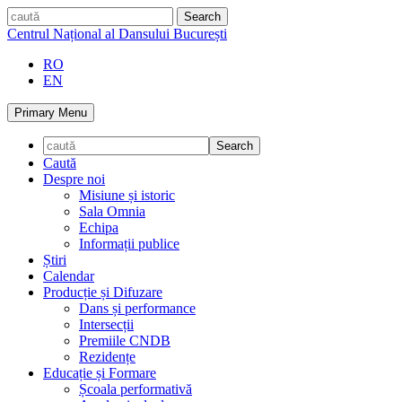
Skip
caută
to
Centrul Național al Dansului București
content
RO
EN
Primary Menu
Caută
Despre noi
Misiune și istoric
Sala Omnia
Echipa
Informații publice
Știri
Calendar
Producție și Difuzare
Dans și performance
Intersecții
Premiile CNDB
Rezidențe
Educație și Formare
Școala performativă