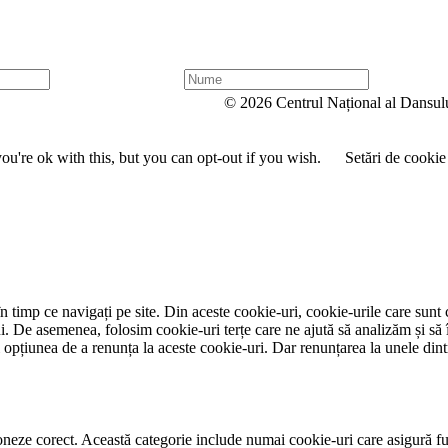
N
u
© 2026 Centrul Național al Dansul
m
e
u're ok with this, but you can opt-out if you wish.
Setări de cookie
 timp ce navigați pe site. Din aceste cookie-uri, cookie-urile care sunt 
lui. De asemenea, folosim cookie-uri terțe care ne ajută să analizăm și să 
țiunea de a renunța la aceste cookie-uri. Dar renunțarea la unele dintr
neze corect. Această categorie include numai cookie-uri care asigură funcț