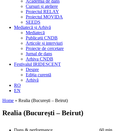
Academia de dans
Cursuri și ateliere
Proiectul RELAY
Proiectul MOVIDA
SEEDS
Mediatecă și Arhivă
Mediatecă
Publicații CNDB
Articole și interviuri
Proiecte de cercetare
Jurnal de dans
Arhiva CNDB
Festivalul IRIDESCENT
Despre
Ediția curentă
Arhivă
RO
EN
Home
»
Realia (București – Beirut)
Realia (București – Beirut)
Dans & performance
60 min.