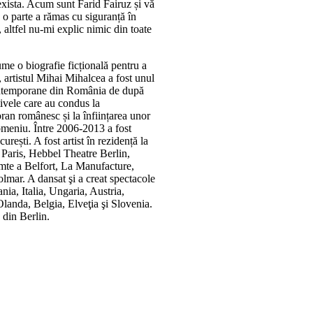
exista. Acum sunt Farid Fairuz și vă
 o parte a rămas cu siguranță în
, altfel nu-mi explic nimic din toate
ume o biografie ficțională pentru a
, artistul Mihai Mihalcea a fost unul
contemporane din România de după
tivele care au condus la
ran românesc și la înființarea unor
 domeniu. Între 2006-2013 a fost
rești. A fost artist în rezidență la
 Paris, Hebbel Theatre Berlin,
te a Belfort, La Manufacture,
lmar. A dansat şi a creat spectacole
nia, Italia, Ungaria, Austria,
landa, Belgia, Elveţia şi Slovenia.
 din Berlin.