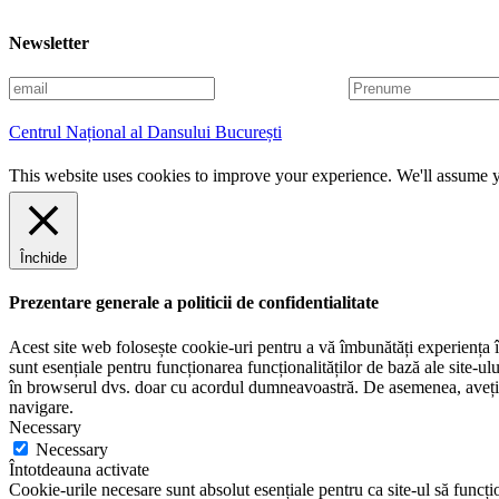
Newsletter
E
P
m
r
a
e
Centrul Național al Dansului București
i
n
l
u
This website uses cookies to improve your experience. We'll assume yo
m
e
Închide
Prezentare generale a politicii de confidentialitate
Acest site web folosește cookie-uri pentru a vă îmbunătăți experiența în
sunt esențiale pentru funcționarea funcționalităților de bază ale site-u
în browserul dvs. doar cu acordul dumneavoastră. De asemenea, aveți op
navigare.
Necessary
Necessary
Întotdeauna activate
Cookie-urile necesare sunt absolut esențiale pentru ca site-ul să funcțio