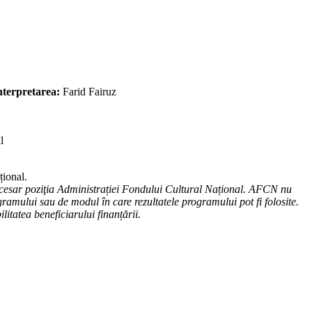
interpretarea:
Farid Fairuz
l
țional.
cesar poziţia Administrației Fondului Cultural Național. AFCN nu
ramului sau de modul în care rezultatele programului pot fi folosite.
litatea beneficiarului finanțării.