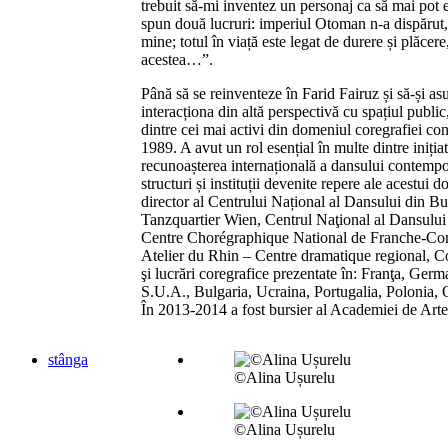
trebuit să-mi inventez un personaj ca să mai pot 
spun două lucruri: imperiul Otoman n-a dispărut,
mine; totul în viață este legat de durere și plăcere
acestea…”.
Până să se reinventeze în Farid Fairuz și să-și as
interacționa din altă perspectivă cu spațiul public
dintre cei mai activi din domeniul coregrafiei 
1989. A avut un rol esențial în multe dintre iniția
recunoașterea internațională a dansului contempo
structuri și instituții devenite repere ale acestui
director al Centrului Național al Dansului din Bucu
Tanzquartier Wien, Centrul Naţional al Dansului
Centre Chorégraphique National de Franche-Com
Atelier du Rhin – Centre dramatique regional, Co
şi lucrări coregrafice prezentate în: Franţa, Germa
S.U.A., Bulgaria, Ucraina, Portugalia, Polonia, O
În 2013-2014 a fost bursier al Academiei de Arte
stânga
©Alina Ușurelu
©Alina Ușurelu