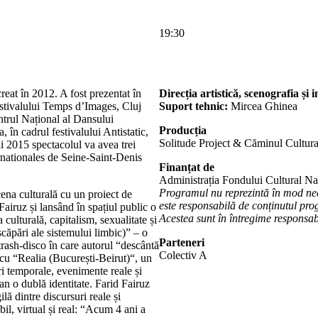
19:30
reat în 2012. A fost prezentat în
Direcția artistică, scenografia și 
estivalului Temps d’Images, Cluj
Suport tehnic:
Mircea Ghinea
trul Național al Dansului
Producția
în cadrul festivalului Antistatic,
Solitude Project & Căminul Cultura
 2015 spectacolul va avea trei
rnationales de Seine-Saint-Denis
Finanțat de
Administrația Fondului Cultural Na
Programul nu reprezintă în mod ne
cena culturală cu un proiect de
este responsabilă de conținutul prog
Fairuz și lansând în spațiul public o
Acestea sunt în întregime responsabi
a culturală, capitalism, sexualitate și
căpări ale sistemului limbic)” – o
Parteneri
trash-disco în care autorul “descântă
Colectiv A
 cu “Realia (București-Beirut)“, un
i temporale, evenimente reale și
tan o dublă identitate. Farid Fairuz
ilă dintre discursuri reale și
il, virtual și real: “Acum 4 ani a