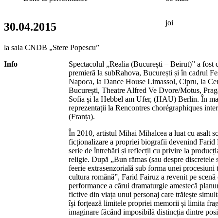
joi
30.04.2015
la sala CNDB „Stere Popescu”
Info
Spectacolul „Realia (București – Beirut)” a fost c
premieră la subRahova, București și în cadrul F
Napoca, la Dance House Limassol, Cipru, la Cen
București, Theatre Alfred Ve Dvore/Motus, Praga, 
Sofia și la Hebbel am Ufer, (HAU) Berlin. În mai
reprezentații la Rencontres chorégraphiques inte
(Franța).
În 2010, artistul Mihai Mihalcea a luat cu asalt s
ficționalizare a propriei biografii devenind Farid 
serie de întrebări și reflecții cu privire la producți
religie. După „Bun rămas (sau despre discretele s
feerie extrasenzorială sub forma unei procesiuni 
cultura română”, Farid Fairuz a revenit pe scenă
performance a cărui dramaturgie amestecă planur
fictive din viața unui personaj care trăiește simul
își forțează limitele propriei memorii și limita frag
imaginare făcând imposibilă distincția dintre posib