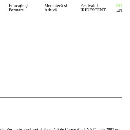
Educație și
Mediatecă și
Festivalul
RO
Formare
Arhivă
IRIDESCENT
EN
die Rusu
este absolvent al Facultăţii de Coregrafie UNATC, din 2007 este