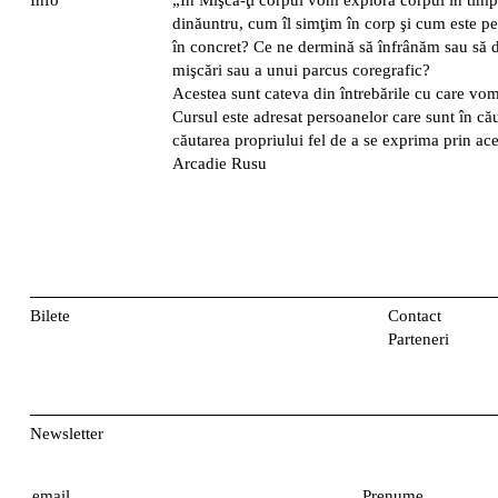
Info
„În Mişcă-ţi corpul vom explora corpul în tim
dinăuntru, cum îl simţim în corp şi cum este p
în concret? Ce ne dermină să înfrânăm sau să d
mişcări sau a unui parcus coregrafic?
Acestea sunt cateva din întrebările cu care vom
Cursul este adresat persoanelor care sunt în că
căutarea propriului fel de a se exprima prin ac
Arcadie Rusu
Bilete
Contact
Parteneri
Newsletter
E
P