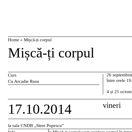
Skip
caută
to
content
Home
»
Mișcă-ți corpul
Mișcă-ți corpul
26 septembri
Curs
între orele 1
Cu Arcadie Rusu
4 și 25 octom
17.10.2014
vineri
la sala CNDB „Stere Popescu”