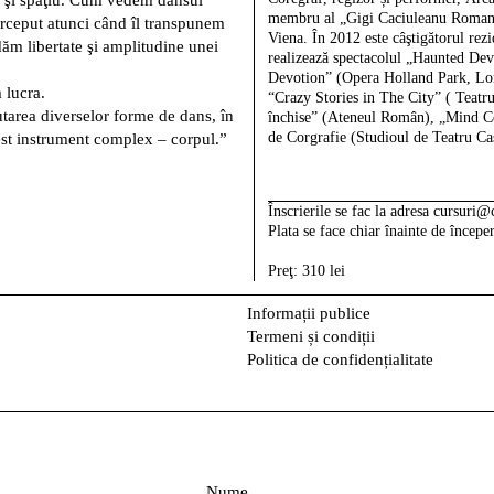
p şi spaţiu. Cum vedem dansul
membru al „Gigi Caciuleanu Roman
erceput atunci când îl transpunem
Viena. În 2012 este câştigătorul rez
ăm libertate şi amplitudine unei
realizează spectacolul „Haunted Dev
Devotion” (Opera Holland Park, Lon
 lucra.
“Crazy Stories in The City” ( Teatr
utarea diverselor forme de dans, în
închise” (Ateneul Român), „Mind Co
de Corgrafie (Studioul de Teatru Ca
est instrument complex – corpul.”
Înscrierile se fac la adresa cursuri
Plata se face chiar înainte de începer
Preţ: 310 lei
Informații publice
Termeni și condiții
Politica de confidențialitate
N