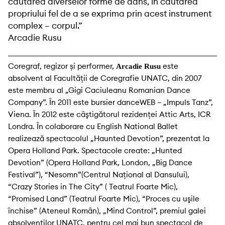
căutarea diverselor forme de dans, în căutarea
propriului fel de a se exprima prin acest instrument
complex – corpul.”
Arcadie Rusu
Coregraf, regizor și performer,
este
Arcadie Rusu
absolvent al Facultăţii de Coregrafie UNATC, din 2007
este membru al „Gigi Caciuleanu Romanian Dance
Company”. În 2011 este bursier danceWEB – „Impuls Tanz”,
Viena. În 2012 este câştigătorul rezidenţei Attic Arts, ICR
Londra. În colaborare cu English National Ballet
realizează spectacolul „Haunted Devotion”, prezentat la
Opera Holland Park. Spectacole create: „Hunted
Devotion” (Opera Holland Park, London, „Big Dance
Festival”), “Nesomn”(Centrul Naţional al Dansului),
“Crazy Stories in The City” ( Teatrul Foarte Mic),
“Promised Land” (Teatrul Foarte Mic), “Proces cu uşile
închise” (Ateneul Român), „Mind Control”, premiul galei
absolvenţilor UNATC, pentru cel mai bun spectacol de