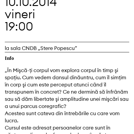
10.10.2014
vineri
19:00
la sala CNDB „Stere Popescu”
Info
„În Mişcă-ţi corpul vom explora corpul în timp şi
spaţiu. Cum vedem dansul dinăuntru, cum îl simţim
în corp şi cum este perceput atunci când îl
transpunem în concret? Ce ne dermină să înfrânăm
sau să dăm libertate şi amplitudine unei mişcări sau
a unui parcus coregrafic?
Acestea sunt cateva din întrebările cu care vom
lucra.
Cursul este adresat persoanelor care sunt în