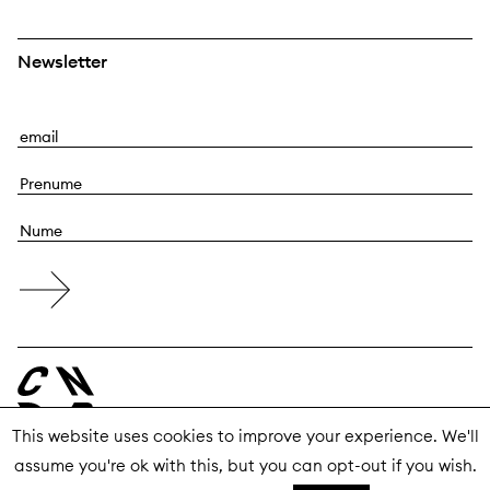
Newsletter
E
m
P
a
r
i
N
e
l
u
n
m
u
e
m
e
This website uses cookies to improve your experience. We'll
assume you're ok with this, but you can opt-out if you wish.
© 2026 Centrul Național al Dansului București