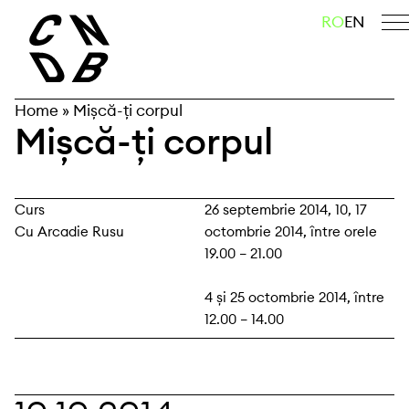
Skip
caută
RO
EN
to
content
Home
»
Mișcă-ți corpul
Mișcă-ți corpul
Curs
26 septembrie 2014, 10, 17
Cu Arcadie Rusu
octombrie 2014, între orele
19.00 – 21.00
4 și 25 octombrie 2014, între
12.00 – 14.00