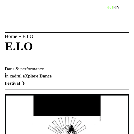
Skip
caută
RO
EN
to
content
Home
»
E.I.O
E.I.O
Dans & performance
În cadrul
eXplore Dance
Festival