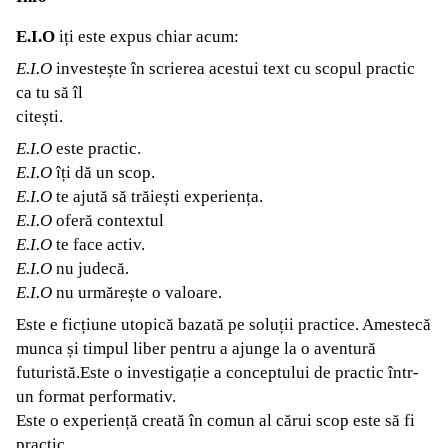
E.I.O
iți este expus chiar acum:
E.I.O
investește în scrierea acestui text cu scopul practic
ca tu să îl
citești.
E.I.O
este practic.
E.I.O
îți dă un scop.
E.I.O
te ajută să trăiești experiența.
E.I.O
oferă contextul
E.I.O
te face activ.
E.I.O
nu judecă.
E.I.O
nu urmărește o valoare.
Este e ficțiune utopică bazată pe soluții practice. Amestecă
munca și timpul liber pentru a ajunge la o aventură
futuristă.Este o investigație a conceptului de practic într-
un format performativ.
Este o experiență creată în comun al cărui scop este să fi
practic.