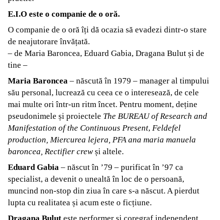
E.I.O este o companie de o oră.
O companie de o oră îți dă ocazia să evadezi dintr-o stare
de neajutorare învățată.
– de Maria Baroncea, Eduard Gabia, Dragana Bulut și de
tine –
Maria Baroncea
– născută în 1979 – manager al timpului
său personal, lucrează cu ceea ce o interesează, de cele
mai multe ori într-un ritm încet. Pentru moment, deține
pseudonimele și proiectele
The BUREAU of Research and
Manifestation of the Continuous Present
,
Feldefel
production, Miercurea lejera, PFA ana maria manuela
baroncea, Rectifier crew
și altele.
Eduard Gabia
– născut în ’79 – purificat în ’97 ca
specialist, a devenit o unealtă în loc de o persoană,
muncind non-stop din ziua în care s-a născut. A pierdut
lupta cu realitatea și acum este o ficțiune.
Dragana Bulut
este performer și coregraf independent,