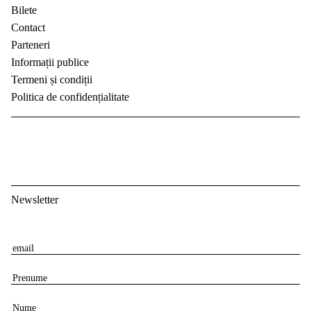
Bilete
Contact
Parteneri
Informații publice
Termeni și condiții
Politica de confidențialitate
Newsletter
E
m
P
a
r
i
N