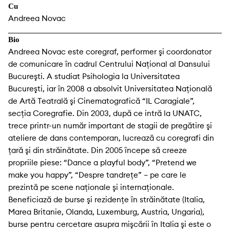
Cu
Andreea Novac
Bio
Andreea Novac este coregraf, performer şi coordonator
de comunicare în cadrul Centrului Naţional al Dansului
Bucureşti. A studiat Psihologia la Universitatea
Bucureşti, iar în 2008 a absolvit Universitatea Naţională
de Artă Teatrală şi Cinematografică “IL Caragiale”,
secţia Coregrafie. Din 2003, după ce intră la UNATC,
trece printr-un număr important de stagii de pregătire şi
ateliere de dans contemporan, lucrează cu coregrafi din
ţară şi din străinătate. Din 2005 începe să creeze
propriile piese: “Dance a playful body”, “Pretend we
make you happy”, “Despre tandrețe” – pe care le
prezintă pe scene naţionale şi internaţionale.
Beneficiază de burse şi rezidenţe în străinătate (Italia,
Marea Britanie, Olanda, Luxemburg, Austria, Ungaria),
burse pentru cercetare asupra mişcării în Italia şi este o