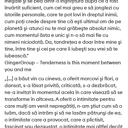
inegale şi se bea dintr-o înghiţitură după ce a fost
învârtit suficient, cum cel mai greu e să jonglezi cu
istoriile personale, care te pot lovi în dreptul inimii,
cum poţi crede despre tine că eşti ultimul om de pe
planetă şi-atunci nu te mai grăbeşte absolut nimic,
cum momentul ăsta e unic şi n-o să mai fie cu
nimeni niciodată. Da, tandreţea e doar între mine şi
tine, între tine şi cei pe care îi iubeşti sau vrei să te
iubească.”
GingerGroup – Tenderness is this moment between
you and me
„[…] a băut vin cu cineva, a oferit morcovi şi flori, a
dansat, s-a lăsat privită, criticată, s-a dezbrăcat,
ne-a invitat în momentul acela în care visează să se
transforme în altceva. A oferit o intimitate pentru
care mulţi am venit nepregătiţi, n-am ştiut cum să o
luăm, dacă să intrăm şi să ne lasăm pătrunşi de ea,
o intimitate care a provocat, care a plictisit,
fascinat sau dezgustat, o intimitate mai altfel decât