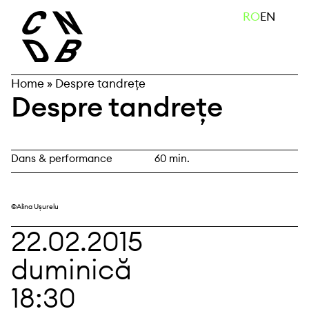
Skip
caută
RO
EN
to
content
Home
»
Despre tandrețe
Despre tandrețe
Dans & performance
60 min.
©Alina Ușurelu
22.02.2015
duminică
18:30