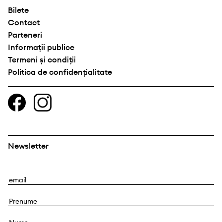
Bilete
Contact
Parteneri
Informații publice
Termeni și condiții
Politica de confidențialitate
Newsletter
E
m
P
a
r
i