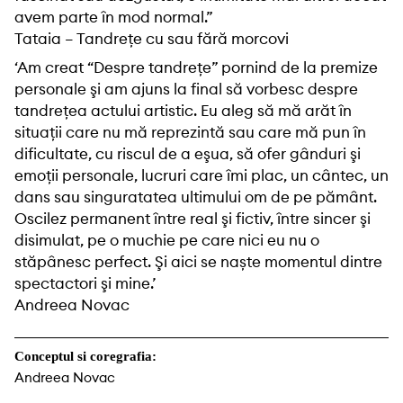
avem parte în mod normal.”
Tataia – Tandrețe cu sau fără morcovi
‘Am creat “Despre tandreţe” pornind de la premize
personale şi am ajuns la final să vorbesc despre
tandreţea actului artistic. Eu aleg să mă arăt în
situaţii care nu mă reprezintă sau care mă pun în
dificultate, cu riscul de a eşua, să ofer gânduri şi
emoţii personale, lucruri care îmi plac, un cântec, un
dans sau singuratatea ultimului om de pe pământ.
Oscilez permanent între real şi fictiv, între sincer şi
disimulat, pe o muchie pe care nici eu nu o
stăpânesc perfect. Şi aici se naște momentul dintre
spectactori şi mine.’
Andreea Novac
Conceptul si coregrafia:
Andreea Novac