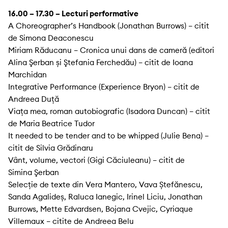
16.00 – 17.30 – Lecturi performative
A Choreographer’s Handbook (Jonathan Burrows) – citit
de Simona Deaconescu
Miriam Răducanu – Cronica unui dans de cameră (editori
Alina Şerban și Ştefania Ferchedău) – citit de Ioana
Marchidan
Integrative Performance (Experience Bryon) – citit de
Andreea Duță
Viața mea, roman autobiografic (Isadora Duncan) – citit
de Maria Beatrice Tudor
It needed to be tender and to be whipped (Julie Bena) –
citit de Silvia Grădinaru
Vânt, volume, vectori (Gigi Căciuleanu) – citit de
Simina Şerban
Selecție de texte din Vera Mantero, Vava Ștefănescu,
Sanda Agalideș, Raluca Ianegic, Irinel Liciu, Jonathan
Burrows, Mette Edvardsen, Bojana Cvejic, Cyriaque
Villemaux – citite de Andreea Belu