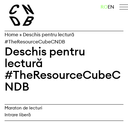
Skip
caută
RO
EN
to
content
Home
»
Deschis pentru lectură
#TheResourceCubeCNDB
Deschis pentru
lectură
#TheResourceCubeC
NDB
Maraton de lecturi
Intrare liberă