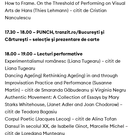
How to Frame. On the Threshold of Performing on Visual
Arts de Hans (Thies Lehmann) – citit de Cristian
Nanculescu
17.30 – 18.00 – PUNCH, tranzit.ro/Bucureşti şi
Cărtureşti – selecţie şi prezentare de carte
18.00 – 19.00 – Lecturi performative
Experimentalismul românesc (Liana Tugearu) – citit de
Liana Tugearu
Dancing Age(ing) Rethinking Age(ing) in and through
Improvisation Practice and Performance (Susanne
Martin) – citit de Smaranda Găbudeanu și Virginia Negru
Authentic Movement: A Collection of Essays by Mary
Starks Whitehouse, (Janet Adler and Joan Chodorow) –
citit de Teodora Bogasiu
Corpul Poetic (Jacques Lecoq) – citit de Alina Tofan
Dansul în secolul XX, de Isabelle Ginot, Marcelle Michel –
citit de Loredana Munteanu