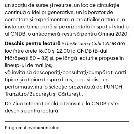
un spațiu de surse și resurse, un loc de circulație
continuă a ideilor generative, un laborator de
cercetare și experimentare a practicilor actuale, o
instalare temporară și pe orizontală în spațiul studio
al CNDB, o anticameră-resursă pentru Omnia 2020.
Deschis pentru lectură
are
#TheResourceCubeCNDB
loc între orele 16.00 și 22.00 la CNDB (B-dul
Mărășești 80 – 82) și, pe lângă lecturile propuse în
lineup-ul de mai jos,
vă invită să descoperiți/consultați/cumpărați cărti
tipice și atipice despre dans, corp și discurs
performativ, într-o selecție prezentată de PUNCH,
Tranzit.ro/București și Cărturești.
De Ziua Internațională a Dansului la CNDB este
deschis pentru lectură!
Programul evenimentului: