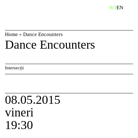
Skip
caută
RO
EN
to
content
Home
»
Dance Encounters
Dance Encounters
Intersecții
08.05.2015
vineri
19:30