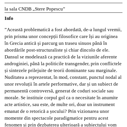
la sala CNDB „Stere Popescu”
Info
”Această problematică a fost abordată, de-a lungul vremii,
prin prisma unor concepții filosofice care își au originea
în Grecia antică și parcurg un traseu sinuos până în
abordările post-structuraliste și chiar dincolo de ele.
Dansul se modelează ca practică de la viziunile aferente
androginiei, până la politicile transgender, prin conflictele
și sintezele prilejuite de teorii dominante sau marginale.
Nuditatea a reprezentat, în mod, constant, punctul nodal al
unor revoluții în artele performative, dar și un subiect de
permanentă controversă, generat de coduri sociale sau
morale. Se instituie corpul gol ca o necesitate în anumite
acte artistice, sau este, de multe ori, doar un instrument
emanat de o retorică a șocului? Prin vizionarea unor
momente din spectacole paradigmatice pentru acest
fenomen și prin dezbaterea ulterioară a subiectului vom