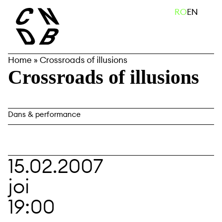
Skip
caută
RO
EN
to
content
Home
»
Crossroads of illusions
Crossroads of illusions
Dans & performance
15.02.2007
joi
19:00