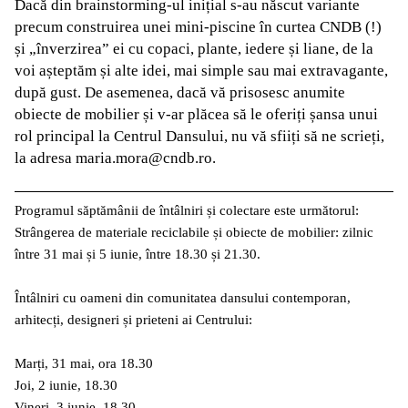
Dacă din brainstorming-ul inițial s-au născut variante
precum construirea unei mini-piscine în curtea CNDB (!)
și „înverzirea” ei cu copaci, plante, iedere și liane, de la
voi așteptăm și alte idei, mai simple sau mai extravagante,
după gust. De asemenea, dacă vă prisosesc anumite
obiecte de mobilier și v-ar plăcea să le oferiți șansa unui
rol principal la Centrul Dansului, nu vă sfiiți să ne scrieți,
la adresa maria.mora@cndb.ro.
Programul săptămânii de întâlniri și colectare este următorul:
Strângerea de materiale reciclabile și obiecte de mobilier: zilnic
între 31 mai și 5 iunie, între 18.30 și 21.30.
Întâlniri cu oameni din comunitatea dansului contemporan,
arhitecți, designeri și prieteni ai Centrului:
Marți, 31 mai, ora 18.30
Joi, 2 iunie, 18.30
Vineri, 3 iunie, 18.30