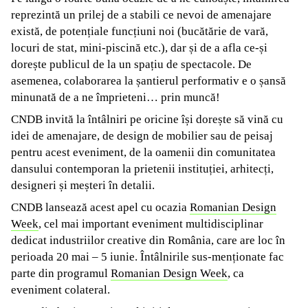
reprezintă un prilej de a stabili ce nevoi de amenajare
există, de potențiale funcțiuni noi (bucătărie de vară,
locuri de stat, mini-piscină etc.), dar și de a afla ce-și
dorește publicul de la un spațiu de spectacole. De
asemenea, colaborarea la șantierul performativ e o șansă
minunată de a ne împrieteni… prin muncă!
CNDB invită la întâlniri pe oricine își dorește să vină cu
idei de amenajare, de design de mobilier sau de peisaj
pentru acest eveniment, de la oamenii din comunitatea
dansului contemporan la prietenii instituției, arhitecți,
designeri și meșteri în detalii.
CNDB lansează acest apel cu ocazia
Romanian Design
Week
, cel mai important eveniment multidisciplinar
dedicat industriilor creative din România, care are loc în
perioada 20 mai – 5 iunie. Întâlnirile sus-menționate fac
parte din programul
Romanian Design Week
, ca
eveniment colateral.