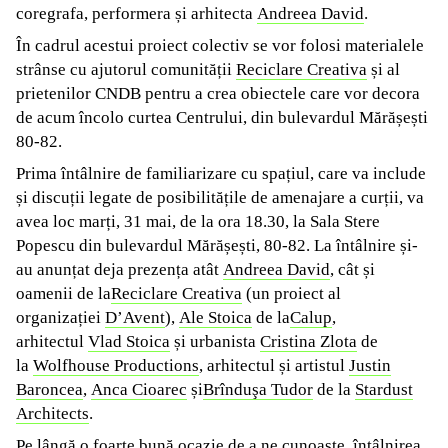
coregrafa, performera și arhitecta
Andreea David
.
În cadrul acestui proiect colectiv se vor folosi materialele
strânse cu ajutorul comunității
Reciclare Creativa
și al
prietenilor CNDB pentru a crea obiectele care vor decora
de acum încolo curtea Centrului, din bulevardul Mărășești
80-82.
Prima întâlnire de familiarizare cu spațiul, care va include
și discuții legate de posibilitățile de amenajare a curții, va
avea loc marți, 31 mai, de la ora 18.30, la Sala Stere
Popescu din bulevardul Mărășești, 80-82. La întâlnire și-
au anunțat deja prezența atât
Andreea David
, cât și
oamenii de la
Reciclare Creativa
(un proiect al
organizației
D’Avent
),
Ale Stoica
de la
Calup
,
arhitectul
Vlad Stoica
și urbanista
Cristina Zlota
de
la
Wolfhouse Productions
, arhitectul și artistul
Justin
Baroncea
,
Anca Cioarec
și
Brînduşa Tudor
de la
Stardust
Architects
.
Pe lângă o foarte bună ocazie de a ne cunoaște, întâlnirea