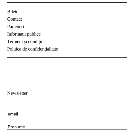
Bilete
Contact
Parteneri
Informații publice
Termeni și condiții
Politica de confidențialitate
Newsletter
E
m
P
a