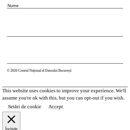
r
i
N
e
l
u
n
m
u
e
m
e
© 2026 Centrul Național al Dansului București
This website uses cookies to improve your experience. We'll
assume you're ok with this, but you can opt-out if you wish.
Setări de cookie
Accept
Închide