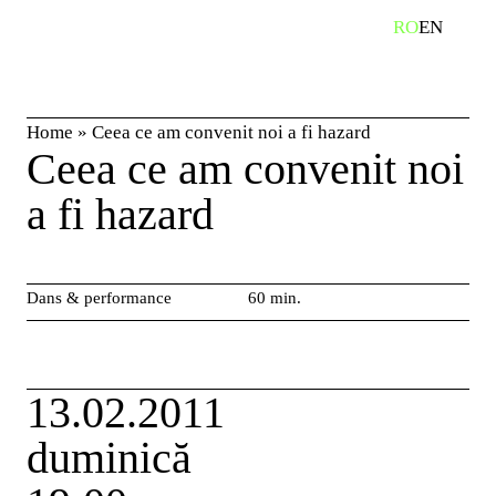
Skip
RO
EN
caută
to
content
Home
»
Ceea ce am convenit noi a fi hazard
Ceea ce am convenit noi
a fi hazard
Dans & performance
60 min.
13.02.2011
duminică