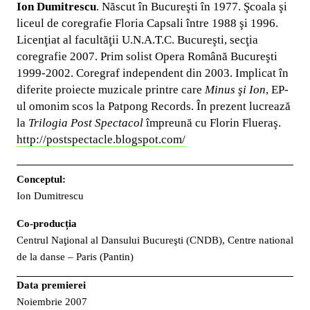
Ion Dumitrescu
. Născut în Bucureşti în 1977. Şcoala şi
liceul de coregrafie Floria Capsali între 1988 şi 1996.
Licenţiat al facultăţii U.N.A.T.C. Bucureşti, secţia
coregrafie 2007. Prim solist Opera Română Bucureşti
1999-2002. Coregraf independent din 2003. Implicat în
diferite proiecte muzicale printre care
Minus şi Ion
, EP-
ul omonim scos la Patpong Records. În prezent lucrează
la
Trilogia Post Spectacol
împreună cu Florin Flueraş.
http://postspectacle.blogspot.com/
Conceptul:
Ion Dumitrescu
Co-producția
Centrul Naţional al Dansului Bucureşti (CNDB), Centre national
de la danse – Paris (Pantin)
Data premierei
Noiembrie 2007