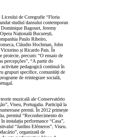
le Liceului de Coregrafie “Floria
ofundat studiul dansului contemporan
e, Dominique Bagouet, Jeremy
u Opera Națională București,
mpanhia Paulo Ribeiro,
 Fonseca, Cláudio Hochman, John
ictorino și Ricardo Pais. În
ile proiecte, precum: “O ensaio de
as percepções”, “A partir do
activitate pedagogică continuă în
u grupuri specifice, comunități de
 programe de reintegrare socială,
ortugal.
 teorie muzicală ale Conservatório
o”, Viseu, Portugalia. Participă la
 numeroase premii. În 2012 primește
alia, premiul “Reconhecimento do
 în instalația performance “Casa”,
stivalul “Jardins Efémeros”, Viseu.
 Macário”, organizată de