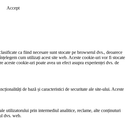
Accept
clasificate ca fiind necesare sunt stocate pe browserul dvs., deoarece
înțelegem cum utilizați acest site web. Aceste cookie-uri vor fi stocate
e aceste cookie-uri poate avea un efect asupra experienței dvs. de
ionalități de bază și caracteristici de securitate ale site-ului. Aceste
e utilizatorului prin intermediul analitice, reclame, alte conținuturi
-ul dvs. web.