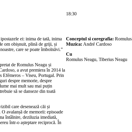
18:30
 ipostazele ei: inima de tată, inima
Conceptul si coregrafia:
Romulus 
e om obișnuit, plină de griji, și
Muzica:
André Cardoso
 noastre, care se poate îmbolnăvi.”
Cu
Romulus Neagu, Tiberius Neagu
retat de Romulus Neagu și
Cardoso, a avut premiera în 2014 la
s Efémeros – Viseu, Portugal. Prin
loguri despre memorie, despre
 glume mai mult sau mai puțin
trebuie să se danseze din toată
vizibil care desenează căi și
tă. O avalanșă de memorii: episoade
ma întâlnire, deziluzia imediată,
ereu într-o așteptare reciprocã. În