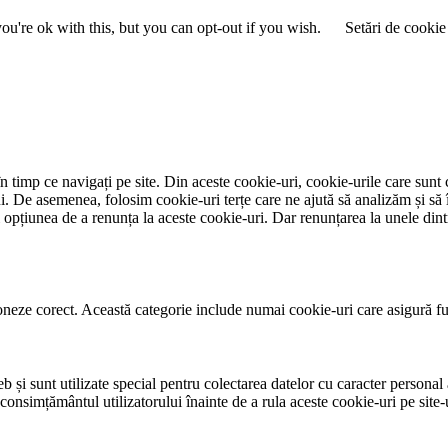
e
u're ok with this, but you can opt-out if you wish.
Setări de cookie
 timp ce navigați pe site. Din aceste cookie-uri, cookie-urile care sunt 
lui. De asemenea, folosim cookie-uri terțe care ne ajută să analizăm și să 
țiunea de a renunța la aceste cookie-uri. Dar renunțarea la unele dintr
neze corect. Această categorie include numai cookie-uri care asigură funcț
și sunt utilizate special pentru colectarea datelor cu caracter personal al
 consimțământul utilizatorului înainte de a rula aceste cookie-uri pe site