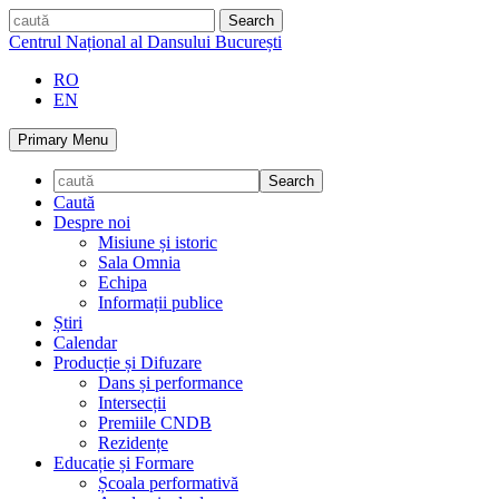
Skip
caută
to
Centrul Național al Dansului București
content
RO
EN
Primary Menu
Caută
Despre noi
Misiune și istoric
Sala Omnia
Echipa
Informații publice
Știri
Calendar
Producție și Difuzare
Dans și performance
Intersecții
Premiile CNDB
Rezidențe
Educație și Formare
Școala performativă