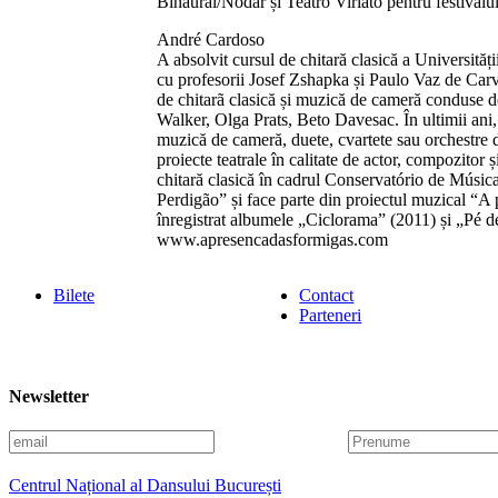
Binaural/Nodar și Teatro Viriato pentru festival
André Cardoso
A absolvit cursul de chitară clasică a Universități
cu profesorii Josef Zshapka și Paulo Vaz de Carva
de chitarã clasică și muzică de cameră conduse 
Walker, Olga Prats, Beto Davesac. În ultimii ani, 
muzică de cameră, duete, cvartete sau orchestre de
proiecte teatrale în calitate de actor, compozitor 
chitară clasică în cadrul Conservatório de Músi
Perdigão” și face parte din proiectul muzical “A 
înregistrat albumele „Ciclorama” (2011) și „Pé d
www.apresencadasformigas.com
Bilete
Contact
Parteneri
Newsletter
E
P
m
r
a
e
Centrul Național al Dansului București