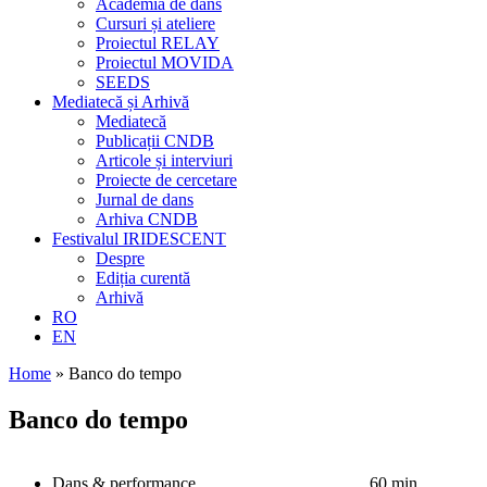
Academia de dans
Cursuri și ateliere
Proiectul RELAY
Proiectul MOVIDA
SEEDS
Mediatecă și Arhivă
Mediatecă
Publicații CNDB
Articole și interviuri
Proiecte de cercetare
Jurnal de dans
Arhiva CNDB
Festivalul IRIDESCENT
Despre
Ediția curentă
Arhivă
RO
EN
Home
»
Banco do tempo
Banco do tempo
Dans & performance
60 min.