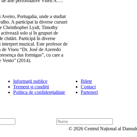
ul de arte performative Viseu A….
i Aveiro, Portugalia, unde a studiat
lho. A participat la diverse cursuri
de Christhopher Lyall, Timothy
activează solo și în grupuri de
 chitări. Participă în diverse
și interpret muzical. Este profesor de
ca de Viseu “Dr. José de Azeredo
presença das formigas”, cu care a
e Vento” (2014).
Informații publice
Bilete
Termeni și condiții
Contact
Politica de confidențialitate
Parteneri
N
u
© 2026 Centrul Național al Dansul
m