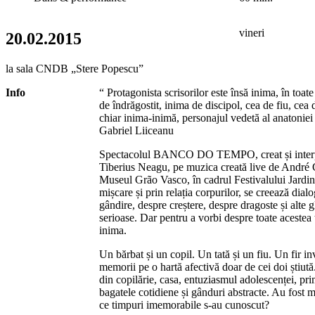
vineri
20.02.2015
la sala CNDB „Stere Popescu”
Info
“ Protagonista scrisorilor este însă inima, în toate
de îndrăgostit, inima de discipol, cea de fiu, cea d
chiar inima-inimă, personajul vedetă al anatoniei
Gabriel Liiceanu
Spectacolul BANCO DO TEMPO, creat și interp
Tiberius Neagu, pe muzica creată live de André 
Museul Grão Vasco, în cadrul Festivalului Jardin
mișcare și prin relația corpurilor, se creează dia
gândire, despre creștere, despre dragoste și alte
serioase. Dar pentru a vorbi despre toate acestea 
inima.
Un bărbat și un copil. Un tată și un fiu. Un fir in
memorii pe o hartă afectivă doar de cei doi știu
din copilărie, casa, entuziasmul adolescenței, pri
bagatele cotidiene și gânduri abstracte. Au fost m
ce timpuri imemorabile s-au cunoscut?