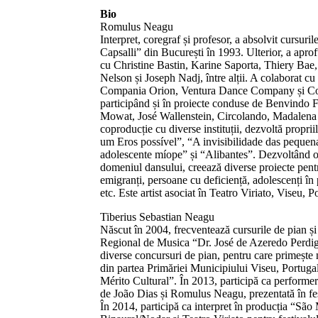
Bio
Romulus Neagu
Interpret, coregraf și profesor, a absolvit cursuri
Capsalli” din București în 1993. Ulterior, a apr
cu Christine Bastin, Karine Saporta, Thiery Ba
Nelson și Joseph Nadj, între alții. A colaborat c
Compania Orion, Ventura Dance Company și Co
participând și în proiecte conduse de Benvindo
Mowat, José Wallenstein, Circolando, Madalena V
coproducție cu diverse instituții, dezvoltă propri
um Eros possível”, “A invisibilidade das pequen
adolescente míope” și “Alibantes”. Dezvoltând o 
domeniul dansului, creează diverse proiecte pentr
emigranți, persoane cu deficiență, adolescenți în
etc. Este artist asociat în Teatro Viriato, Viseu, P
Tiberius Sebastian Neagu
Născut în 2004, frecventează cursurile de pian și
Regional de Musica “Dr. José de Azeredo Perdigã
diverse concursuri de pian, pentru care primește
din partea Primăriei Municipiului Viseu, Portug
Mérito Cultural”. În 2013, participă ca performer
de João Dias și Romulus Neagu, prezentată în fe
În 2014, participă ca interpret în producția “São