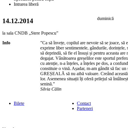
Intrarea liberă
duminică
14.12.2014
la sala CNDB „Stere Popescu”
Info
”Ca să învețe, copilul are nevoie să se joace, să 
exprime liber sentimentele, gândurile, dorințele,
să deprindă, să fie el însuși și pentru aceasta are 
degajat. Vânătoarea greșelilor este sportul preferat
cu atenție, n-a înțeles, a înțeles pe dos, a confun
constituie o vină. Așadar, m-am gândit să fac un 
GREȘEALĂ să nu aibă valoare. Creând această sit
lor. Asemenea situații îți oferă prilejul să întâlne
senină.”
Silvia Călin
Bilete
Contact
Parteneri