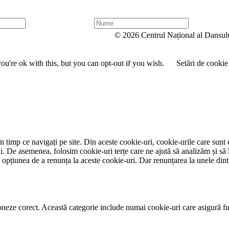
N
u
© 2026 Centrul Național al Dansul
m
e
u're ok with this, but you can opt-out if you wish.
Setări de cookie
 timp ce navigați pe site. Din aceste cookie-uri, cookie-urile care sunt 
lui. De asemenea, folosim cookie-uri terțe care ne ajută să analizăm și să 
țiunea de a renunța la aceste cookie-uri. Dar renunțarea la unele dintr
neze corect. Această categorie include numai cookie-uri care asigură funcț