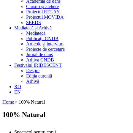
Academia de dans
Cursuri și ateliere
Proiectul RELAY
Proiectul MOVIDA
SEEDS
Mediatecă și Arhivă
Mediatecă
Publicații CNDB
Articole și interviuri
Proiecte de cercetare
Jurnal de dans
Arhiva CNDB
Festivalul IRIDESCENT
Despre
Ediția curentă
Arhivă
RO
EN
Home
»
100% Natural
100% Natural
Spectacol pentru copii