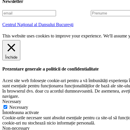
Newsletter
E
P
m
r
a
e
Centrul Național al Dansului București
i
n
l
u
This website uses cookies to improve your experience. We'll assume yo
m
e
Închide
Prezentare generale a politicii de confidentialitate
Acest site web folosește cookie-uri pentru a vă îmbunătăți experiența în
sunt esențiale pentru funcționarea funcționalităților de bază ale site-u
în browserul dvs. doar cu acordul dumneavoastră. De asemenea, aveți op
navigare.
Necessary
Necessary
Întotdeauna activate
Cookie-urile necesare sunt absolut esențiale pentru ca site-ul să funcțio
cookie-uri nu stochează nicio informație personală.
Non-necessary