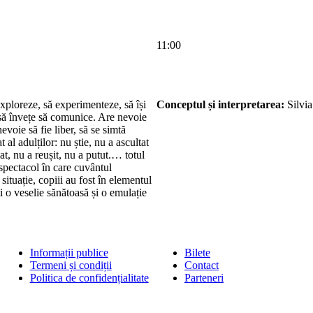
11:00
exploreze, să experimenteze, să își
Conceptul și interpretarea:
Silvia
 să învețe să comunice. Are nevoie
nevoie să fie liber, să se simtă
 al adulților: nu știe, nu a ascultat
dat, nu a reușit, nu a putut.… totul
spectacol în care cuvântul
uație, copiii au fost în elementul
ști o veselie sănătoasă și o emulație
Informații publice
Bilete
Termeni și condiții
Contact
Politica de confidențialitate
Parteneri