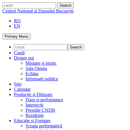
Skip
caută
to
Centrul Național al Dansului București
content
RO
EN
Primary Menu
Caută
Despre noi
Misiune și istoric
Sala Omnia
Echipa
Informații publice
Știri
Calendar
Producție și Difuzare
Dans și performance
Intersecții
Premiile CNDB
Rezidențe
Educație și Formare
Școala performativă