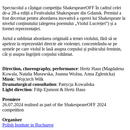
Spectacolul a câștigat competiția ShakespeareOFF în cadrul celei
de-a 28-a ediții a Festivalului Shakespeare din Gdansk. Premiul a
fost decernat pentru abordarea inovativă a operei lui Shakespeare la
nivelul conținutului (alegerea poemului „Violul Lucreției”) și a
formei reprezentației.
Juriul a subliniat abordarea originală a temei violului, fără să se
apeleze la reprezentări directe ale violenței, concentrându-se pe
urmele pe care violul le lasă asupra corpului și psihicului feminin,
cât și asupra îngrijirii corpului vătămat.
Direction, choreography, performance
: Hertz Haus (Magdalena
Kowala, Natalia Murawska, Joanna Woźna, Anna Zglenicka)
Music
: Wojciech Wilk
Dramaturgical consultation
: Patrycja Kowańska
Light direction
: Filip Ejsmont & Hertz Haus
Premiere
26.07.2024 realised as part of the ShakespeareOFF 2024
competition
Organiser
Polish Institute in Bucharest