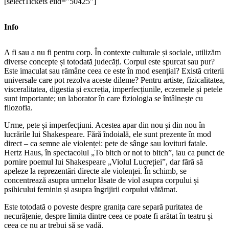
[selectTickets eiid="50425"]
Info
A fi sau a nu fi pentru corp. În contexte culturale și sociale, utilizăm
diverse concepte și totodată judecăți. Corpul este spurcat sau pur?
Este imaculat sau rămâne ceea ce este în mod esențial? Există criterii
universale care pot rezolva aceste dileme? Pentru artiste, fizicalitatea,
visceralitatea, digestia și excreția, imperfecțiunile, eczemele și petele
sunt importante; un laborator în care fiziologia se întâlnește cu
filozofia.
Urme, pete și imperfecțiuni. Acestea apar din nou și din nou în
lucrările lui Shakespeare. Fără îndoială, ele sunt prezente în mod
direct – ca semne ale violenței: pete de sânge sau lovituri fatale.
Hertz Haus, în spectacolul „To bitch or not to bitch”, iau ca punct de
pornire poemul lui Shakespeare „Violul Lucreției”, dar fără să
apeleze la reprezentări directe ale violenței. În schimb, se
concentrează asupra urmelor lăsate de viol asupra corpului și
psihicului feminin și asupra îngrijirii corpului vătămat.
Este totodată o poveste despre granița care separă puritatea de
necurățenie, despre limita dintre ceea ce poate fi arătat în teatru și
ceea ce nu ar trebui să se vadă.