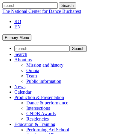
Skip
search
to
The National Center for Dance Bucharest
content
RO
EN
Primary Menu
Search
About us
Mission and history
Omnia
Team
Public information
News
Calendar
Production & Presentation
Dance & performance
Intersections
CNDB Awards
Residencies
Education & Training
Performing Art School