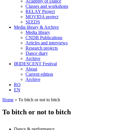
Academy of Dance
Classes and workshops
RELAY Project
MOVIDA project
SEEDS
Media library & Archive
Media library
CNDB Publications
Articles and interviews
Research projects
Dance diary
Archive
IRIDESCENT Festival
About
Current edition
Archive
RO
EN
Home
»
To bitch or not to bitch
To bitch or not to bitch
Dance & performance