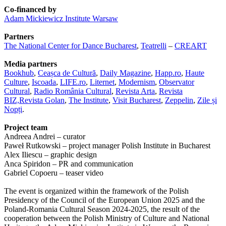
Co-financed by
Adam Mickiewicz Institute Warsaw
Partners
The National Center for Dance Bucharest
,
Teatrelli
–
CREART
Media partners
Bookhub
,
Ceașca de Cultură
,
Daily Magazine
,
Happ.ro
,
Haute
Culture
,
Iscoada
,
LIFE.ro
,
Liternet
,
Modernism
,
Observator
Cultural
,
Radio România Cultural
,
Revista Arta
,
Revista
BIZ,
Revista Golan
,
The Institute
,
Visit Bucharest
,
Zeppelin
,
Zile și
Nopți
.
Project team
Andreea Andrei – curator
Paweł Rutkowski – project manager Polish Institute in Bucharest
Alex Iliescu – graphic design
Anca Spiridon – PR and communication
Gabriel Copoeru – teaser video
The event is organized within the framework of the Polish
Presidency of the Council of the European Union 2025 and the
Poland-Romania Cultural Season 2024-2025, the result of the
cooperation between the Polish Ministry of Culture and National