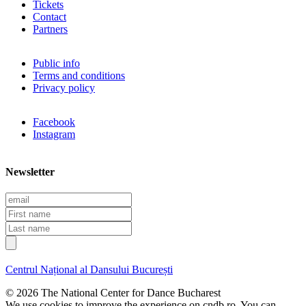
Tickets
Contact
Partners
Public info
Terms and conditions
Privacy policy
Facebook
Instagram
Newsletter
E
m
F
a
i
L
i
r
a
l
s
s
t
t
Centrul Național al Dansului București
n
n
a
a
© 2026 The National Center for Dance Bucharest
m
m
We use cookies to improve the experience on cndb.ro. You can