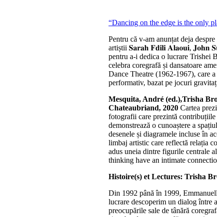
“Dancing on the edge is the only pl
Pentru că v-am anunțat deja despre 
artiștii 𝐒𝐚𝐫𝐚𝐡 𝐅𝐝𝐢𝐥𝐢 𝐀𝐥𝐚𝐨𝐮𝐢, 𝐉𝐨𝐡
pentru a-i dedica o lucrare Trishe
celebra coregrafă și dansatoare am
Dance Theatre (1962-1967), care a 
performativ, bazat pe jocuri gravitaț
Mesquita, André (ed.),Trisha Br
Chateaubriand, 2020
Cartea prezi
fotografii care prezintă contribuții
demonstrează o cunoaștere a spațiului
desenele și diagramele incluse în ac
limbaj artistic care reflectă relația
adus uneia dintre figurile centra
thinking have an intimate connection
Histoire(s) et Lectures: Trisha
Din 1992 până în 1999, Emmanuelle 
lucrare descoperim un dialog între a
preocupările sale de tânără coregrafă