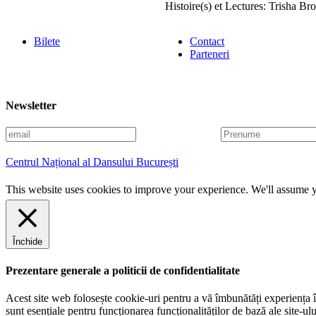
Histoire(s) et Lectures: Trisha 
Bilete
Contact
Parteneri
Newsletter
E
P
m
r
a
e
Centrul Național al Dansului București
i
n
l
u
This website uses cookies to improve your experience. We'll assume yo
m
e
Închide
Prezentare generale a politicii de confidentialitate
Acest site web folosește cookie-uri pentru a vă îmbunătăți experiența în
sunt esențiale pentru funcționarea funcționalităților de bază ale site-u