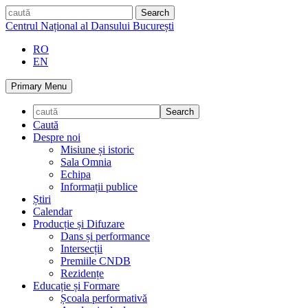
Skip
caută
to
Centrul Național al Dansului București
content
RO
EN
Primary Menu
Caută
Despre noi
Misiune și istoric
Sala Omnia
Echipa
Informații publice
Știri
Calendar
Producție și Difuzare
Dans și performance
Intersecții
Premiile CNDB
Rezidențe
Educație și Formare
Școala performativă