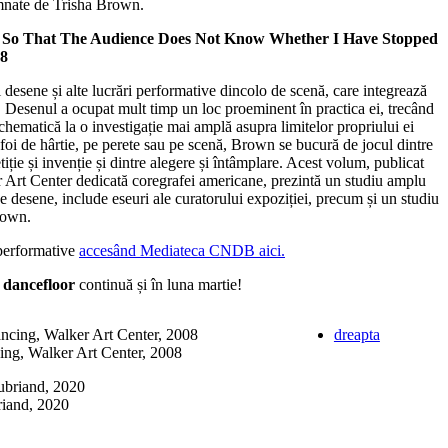
emnate de Trisha Brown.
wn: So That The Audience Does Not Know Whether I Have Stopped
08
 desene și alte lucrări performative dincolo de scenă, care integrează
le. Desenul a ocupat mult timp un loc proeminent în practica ei, trecând
hematică la o investigație mai amplă asupra limitelor propriului ei
 foi de hârtie, pe perete sau pe scenă, Brown se bucură de jocul dintre
tiție și invenție și dintre alegere și întâmplare. Acest volum, publicat
er Art Center dedicată coregrafei americane, prezintă un studiu amplu
de desene, include eseuri ale curatorului expoziției, precum și un studiu
rown.
 performative
accesând Mediateca CNDB aici.
 dancefloor
continuă și în luna martie!
dreapta
ng, Walker Art Center, 2008
riand, 2020