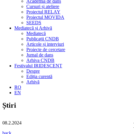
Academia de dans
Cursuri și ateliere
Proiectul RELAY
Proiectul MOVIDA
SEEDS
Mediatecă și Arhivă
Mediatecă
Publicații CNDB
Articole și interviuri
Proiecte de cercetare
Jurnal de dans
Arhiva CNDB
Festivalul IRIDESCENT
Despre
Ediția curentă
Arhivă
RO
EN
Știri
08.2.2024
back