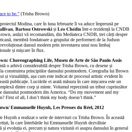
ace to be.”
(Trisha Brown)
proiectul Modina, care în luna februarie îi va aduce împreună pe
 𝐒𝐮𝐥𝐥𝐢𝐯𝐚𝐧, 𝐁𝐚𝐫𝐭𝐨𝐬𝐳 𝐎𝐬𝐭𝐫𝐨𝐰𝐬𝐤𝐢 și 𝐋𝐞́𝐨 𝐂𝐡𝐞́𝐝𝐢𝐧 într-o rezidență la CNDB
i Brown, astăzi vă recomandăm, din Mediateca CNDB, trei cărți despre
ericană, membră fondatoare a grupului de performeri de la Judson
revoluționat dansul modern prin inventarea unui nou limbaj
ionale și mișcare în flux.
own: Choreographing Life, Museu de Arte de São Paulo Assis
ntă o arhivă considerabilă despre Trisha Brown, cu desene și
le la construirea principiilor dansului postmodern. Coregrafia lui Brown
 și vizualității, așa cum este indicat de procesul artistic evident în
eastă publicație. Lucrările ei arată măsura în care mișcarea este un
 complexă dintre corp și minte. Volumul reprezintă un tribut cuprinzător
le ale dansului postmodern din America. “Do my movement and my
? First of all, I don’t think my body doesn’t think.”
 Brown/ Emmanuelle Huynh, Les Presses du Réel, 2012
Huynh a realizat o serie de interviuri cu Trisha Brown. În această
rtiști, în care întrebările lui Emmanuelle Huynh dezvăluie
 și evoluția ei, precum și natura viziunii ei asupra dansului în general