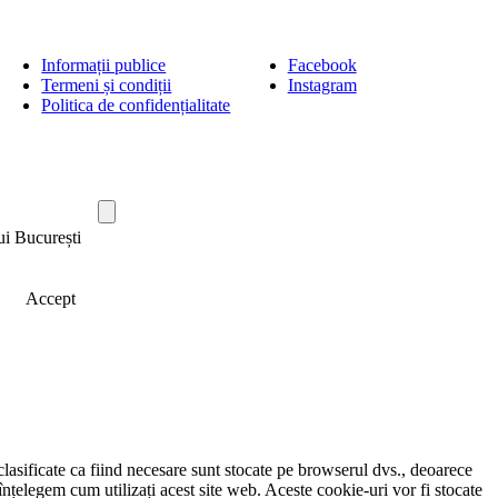
Informații publice
Facebook
Termeni și condiții
Instagram
Politica de confidențialitate
ui București
Accept
clasificate ca fiind necesare sunt stocate pe browserul dvs., deoarece
înțelegem cum utilizați acest site web. Aceste cookie-uri vor fi stocate