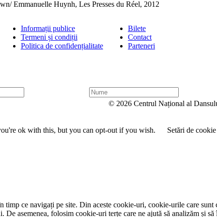
Brown/ Emmanuelle Huynh, Les Presses du Réel, 2012
Informații publice
Bilete
Termeni și condiții
Contact
Politica de confidențialitate
Parteneri
N
u
© 2026 Centrul Național al Dansul
m
e
u're ok with this, but you can opt-out if you wish.
Setări de cookie
 timp ce navigați pe site. Din aceste cookie-uri, cookie-urile care sunt 
lui. De asemenea, folosim cookie-uri terțe care ne ajută să analizăm și să 