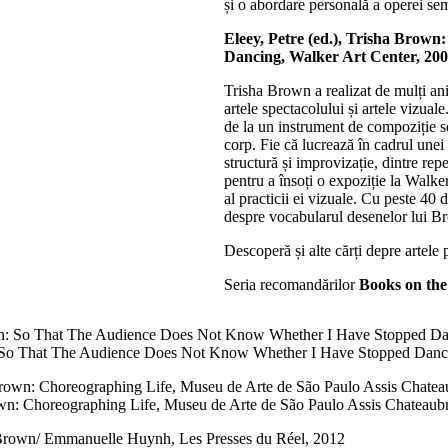
și o abordare personală a operei s
Eleey, Petre (ed.), Trisha Bro
Dancing, Walker Art Center, 20
Trisha Brown a realizat de mulți ani
artele spectacolului și artele vizua
de la un instrument de compoziție sc
corp. Fie că lucrează în cadrul unei
structură și improvizație, dintre repe
pentru a însoți o expoziție la Walk
al practicii ei vizuale. Cu peste 40 
despre vocabularul desenelor lui B
Descoperă și alte cărți depre artele
Seria recomandărilor
Books on the
n: So That The Audience Does Not Know Whether I Have Stopped Danci
own: Choreographing Life, Museu de Arte de São Paulo Assis Chateaub