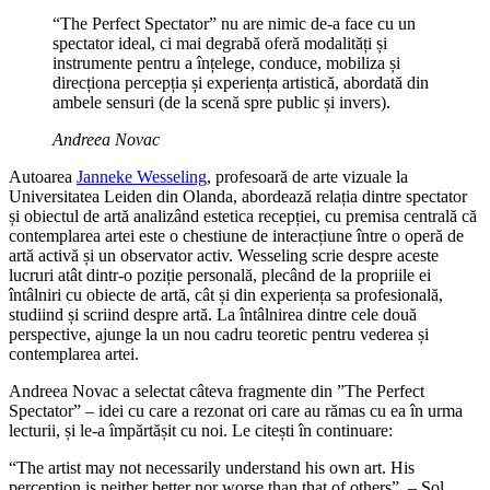
“The Perfect Spectator” nu are nimic de-a face cu un
spectator ideal, ci mai degrabă oferă modalități și
instrumente pentru a înțelege, conduce, mobiliza și
direcționa percepția și experiența artistică, abordată din
ambele sensuri (de la scenă spre public și invers).
Andreea Novac
Autoarea
Janneke Wesseling
, profesoară de arte vizuale la
Universitatea Leiden din Olanda, abordează relația dintre spectator
și obiectul de artă analizând estetica recepției, cu premisa centrală că
contemplarea artei este o chestiune de interacțiune între o operă de
artă activă și un observator activ. Wesseling scrie despre aceste
lucruri atât dintr-o poziție personală, plecând de la propriile ei
întâlniri cu obiecte de artă, cât și din experiența sa profesională,
studiind și scriind despre artă. La întâlnirea dintre cele două
perspective, ajunge la un nou cadru teoretic pentru vederea și
contemplarea artei.
Andreea Novac a selectat câteva fragmente din ”The Perfect
Spectator” – idei cu care a rezonat ori care au rămas cu ea în urma
lecturii, și le-a împărtășit cu noi. Le citești în continuare:
“The artist may not necessarily understand his own art. His
perception is neither better nor worse than that of others”. – Sol