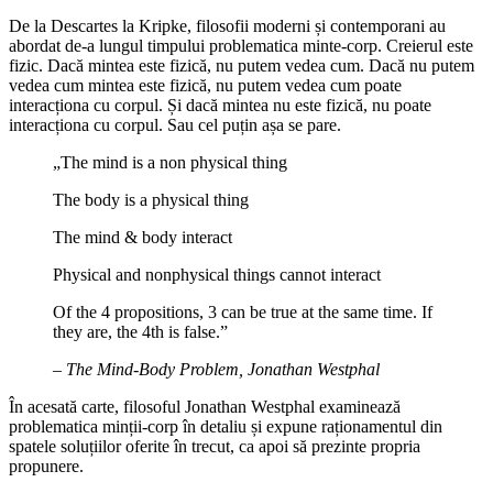
De la Descartes la Kripke, filosofii moderni și contemporani au
abordat de-a lungul timpului problematica minte-corp. Creierul este
fizic. Dacă mintea este fizică, nu putem vedea cum. Dacă nu putem
vedea cum mintea este fizică, nu putem vedea cum poate
interacționa cu corpul. Și dacă mintea nu este fizică, nu poate
interacționa cu corpul. Sau cel puțin așa se pare.
„The mind is a non physical thing
The body is a physical thing
The mind & body interact
Physical and nonphysical things cannot interact
Of the 4 propositions, 3 can be true at the same time. If
they are, the 4th is false.”
–
The Mind-Body Problem, Jonathan Westphal
În acesată carte, filosoful Jonathan Westphal examinează
problematica minții-corp în detaliu și expune raționamentul din
spatele soluțiilor oferite în trecut, ca apoi să prezinte propria
propunere.