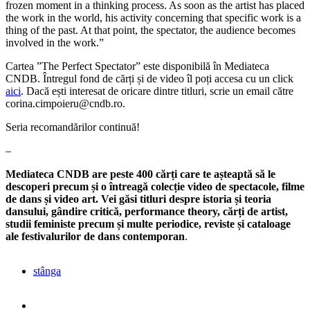
frozen moment in a thinking process. As soon as the artist has placed
the work in the world, his activity concerning that specific work is a
thing of the past. At that point, the spectator, the audience becomes
involved in the work.”
Cartea ”The Perfect Spectator” este disponibilă în Mediateca
CNDB. Întregul fond de cărți și de video îl poți accesa cu un click
aici
. Dacă ești interesat de oricare dintre titluri, scrie un email către
corina.cimpoieru@cndb.ro.
Seria recomandărilor continuă!
–
Mediateca CNDB are peste 400 cărți care te așteaptă să le
descoperi precum și o întreagă colecție video de spectacole, filme
de dans și video art. Vei găsi titluri despre istoria și teoria
dansului, gândire critică, performance theory, cărți de artist,
studii feministe
precum și multe periodice, reviste și cataloage
ale festivalurilor de dans contemporan
.
stânga