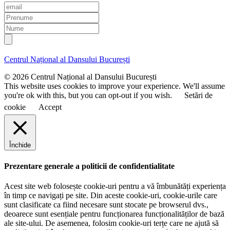
E
m
P
a
r
N
i
e
u
l
n
m
u
e
Centrul Național al Dansului București
m
e
© 2026 Centrul Național al Dansului București
This website uses cookies to improve your experience. We'll assume
you're ok with this, but you can opt-out if you wish.
Setări de
cookie
Accept
Închide
Prezentare generale a politicii de confidentialitate
Acest site web folosește cookie-uri pentru a vă îmbunătăți experiența
în timp ce navigați pe site. Din aceste cookie-uri, cookie-urile care
sunt clasificate ca fiind necesare sunt stocate pe browserul dvs.,
deoarece sunt esențiale pentru funcționarea funcționalităților de bază
ale site-ului. De asemenea, folosim cookie-uri terțe care ne ajută să