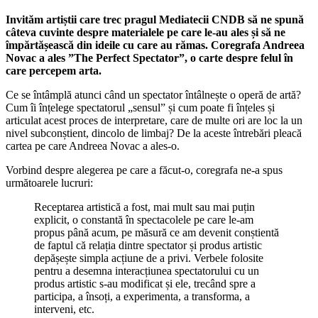
Invităm artiștii care trec pragul Mediatecii CNDB să ne spună
câteva cuvinte despre materialele pe care le-au ales și să ne
împărtășească din ideile cu care au rămas. Coregrafa Andreea
Novac a ales ”The Perfect Spectator”, o carte despre felul în
care percepem arta.
Ce se întâmplă atunci când un spectator întâlnește o operă de artă?
Cum îi înțelege spectatorul „sensul” și cum poate fi înțeles și
articulat acest proces de interpretare, care de multe ori are loc la un
nivel subconștient, dincolo de limbaj? De la aceste întrebări pleacă
cartea pe care Andreea Novac a ales-o.
Vorbind despre alegerea pe care a făcut-o, coregrafa ne-a spus
următoarele lucruri:
Receptarea artistică a fost, mai mult sau mai puțin
explicit, o constantă în spectacolele pe care le-am
propus până acum, pe măsură ce am devenit conștientă
de faptul că relația dintre spectator și produs artistic
depășește simpla acțiune de a privi. Verbele folosite
pentru a desemna interacțiunea spectatorului cu un
produs artistic s-au modificat și ele, trecând spre a
participa, a însoți, a experimenta, a transforma, a
interveni, etc.