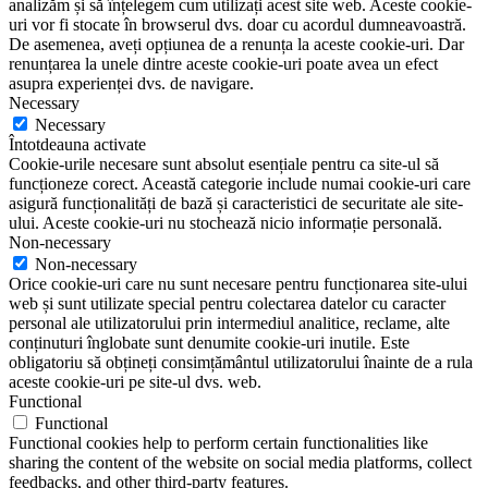
analizăm și să înțelegem cum utilizați acest site web. Aceste cookie-
uri vor fi stocate în browserul dvs. doar cu acordul dumneavoastră.
De asemenea, aveți opțiunea de a renunța la aceste cookie-uri. Dar
renunțarea la unele dintre aceste cookie-uri poate avea un efect
asupra experienței dvs. de navigare.
Necessary
Necessary
Întotdeauna activate
Cookie-urile necesare sunt absolut esențiale pentru ca site-ul să
funcționeze corect. Această categorie include numai cookie-uri care
asigură funcționalități de bază și caracteristici de securitate ale site-
ului. Aceste cookie-uri nu stochează nicio informație personală.
Non-necessary
Non-necessary
Orice cookie-uri care nu sunt necesare pentru funcționarea site-ului
web și sunt utilizate special pentru colectarea datelor cu caracter
personal ale utilizatorului prin intermediul analitice, reclame, alte
conținuturi înglobate sunt denumite cookie-uri inutile. Este
obligatoriu să obțineți consimțământul utilizatorului înainte de a rula
aceste cookie-uri pe site-ul dvs. web.
Functional
Functional
Functional cookies help to perform certain functionalities like
sharing the content of the website on social media platforms, collect
feedbacks, and other third-party features.