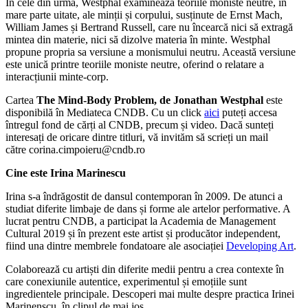
În cele din urmă, Westphal examinează teoriile moniste neutre, în
mare parte uitate, ale minții și corpului, susținute de Ernst Mach,
William James și Bertrand Russell, care nu încearcă nici să extragă
mintea din materie, nici să dizolve materia în minte. Westphal
propune propria sa versiune a monismului neutru. Această versiune
este unică printre teoriile moniste neutre, oferind o relatare a
interacțiunii minte-corp.
Cartea
The Mind-Body Problem, de Jonathan Westphal
este
disponibilă în Mediateca CNDB. Cu un click
aici
puteți accesa
întregul fond de cărți al CNDB, precum și video. Dacă sunteți
interesați de oricare dintre titluri, vă invităm să scrieți un mail
către corina.cimpoieru@cndb.ro
Cine este Irina Marinescu
Irina s-a îndrăgostit de dansul contemporan în 2009. De atunci a
studiat diferite limbaje de dans și forme ale artelor performative. A
lucrat pentru CNDB, a participat la Academia de Management
Cultural 2019 și în prezent este artist și producător independent,
fiind una dintre membrele fondatoare ale asociației
Developing Art
.
Colaborează cu artiști din diferite medii pentru a crea contexte în
care conexiunile autentice, experimentul și emoțiile sunt
ingredientele principale. Descoperi mai multe despre practica Irinei
Marinenscu, în clipul de mai jos.