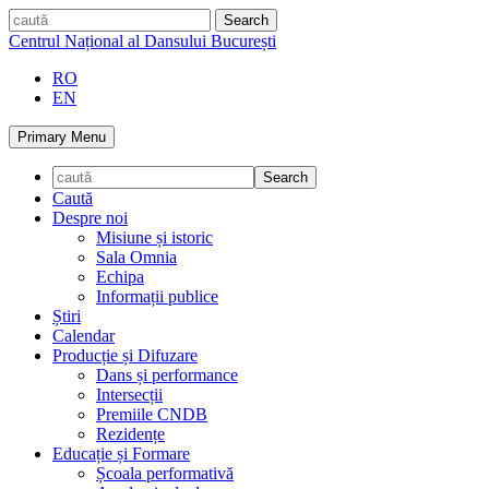
Skip
caută
to
Centrul Național al Dansului București
content
RO
EN
Primary Menu
Caută
Despre noi
Misiune și istoric
Sala Omnia
Echipa
Informații publice
Știri
Calendar
Producție și Difuzare
Dans și performance
Intersecții
Premiile CNDB
Rezidențe
Educație și Formare
Școala performativă