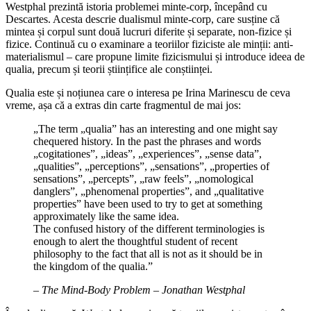
Westphal prezintă istoria problemei minte-corp, începând cu
Descartes. Acesta descrie dualismul minte-corp, care susține că
mintea și corpul sunt două lucruri diferite și separate, non-fizice și
fizice. Continuă cu o examinare a teoriilor fiziciste ale minții: anti-
materialismul – care propune limite fizicismului și introduce ideea de
qualia, precum și teorii științifice ale conștiinței.
Qualia este și noțiunea care o interesa pe Irina Marinescu de ceva
vreme, așa că a extras din carte fragmentul de mai jos:
„The term „qualia” has an interesting and one might say
chequered history. In the past the phrases and words
„cogitationes”, „ideas”, „experiences”, „sense data”,
„qualities”, „perceptions”, „sensations”, „properties of
sensations”, „percepts”, „raw feels”, „nomological
danglers”, „phenomenal properties”, and „qualitative
properties” have been used to try to get at something
approximately like the same idea.
The confused history of the different terminologies is
enough to alert the thoughtful student of recent
philosophy to the fact that all is not as it should be in
the kingdom of the qualia.”
–
The Mind-Body Problem – Jonathan Westphal