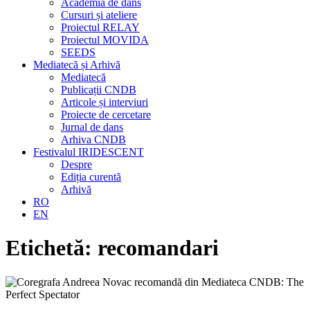
Academia de dans
Cursuri și ateliere
Proiectul RELAY
Proiectul MOVIDA
SEEDS
Mediatecă și Arhivă
Mediatecă
Publicații CNDB
Articole și interviuri
Proiecte de cercetare
Jurnal de dans
Arhiva CNDB
Festivalul IRIDESCENT
Despre
Ediția curentă
Arhivă
RO
EN
Etichetă:
recomandari