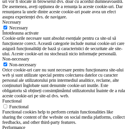
uri vor fi stocate în browserul dvs. doar cu acordul dumneavoastră.
De asemenea, aveți opțiunea de a renunța la aceste cookie-uri. Dar
renunțarea la unele dintre aceste cookie-uri poate avea un efect
asupra experienței dvs. de navigare.
Necessary
Necessary
Întotdeauna activate
Cookie-urile necesare sunt absolut esențiale pentru ca site-ul să
funcționeze corect. Această categorie include numai cookie-uri care
asigură funcționalități de bază și caracteristici de securitate ale site-
ului. Aceste cookie-uri nu stochează nicio informație personală.
Non-necessary
Non-necessary
Orice cookie-uri care nu sunt necesare pentru funcționarea site-ului
web și sunt utilizate special pentru colectarea datelor cu caracter
personal ale utilizatorului prin intermediul analitice, reclame, alte
conținuturi înglobate sunt denumite cookie-uri inutile. Este
obligatoriu să obțineți consimțământul utilizatorului înainte de a rula
aceste cookie-uri pe site-ul dvs. web.
Functional
Functional
Functional cookies help to perform certain functionalities like
sharing the content of the website on social media platforms, collect
feedbacks, and other third-party features.
Performance