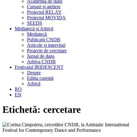
Academia de dans
Cursuri și ateliere
Proiectul RELAY
Proiectul MOVIDA
SEEDS
Mediatecă și Arhivă
Mediatecă
Publicații CNDB
Articole și interviuri
Proiecte de cercetare
Jurnal de dans
Arhiva CNDB
Festivalul IRIDESCENT
Despre
Ediția curentă
Arhivă
RO
EN
Etichetă:
cercetare