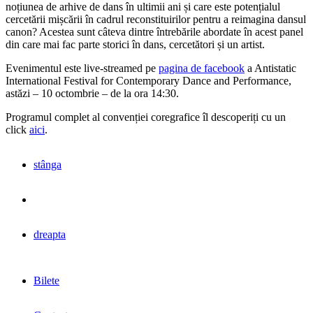
noțiunea de arhive de dans în ultimii ani și care este potențialul
cercetării mișcării în cadrul reconstituirilor pentru a reimagina dansul
canon? Acestea sunt câteva dintre întrebările abordate în acest panel
din care mai fac parte storici în dans, cercetători și un artist.
Evenimentul este live-streamed pe
pagina de facebook
a Antistatic
International Festival for Contemporary Dance and Performance,
astăzi – 10 octombrie – de la ora 14:30.
Programul complet al convenției coregrafice îl descoperiți cu un
click
aici
.
stânga
dreapta
Bilete