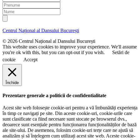
m
P
a
r
N
i
e
u
l
n
m
u
e
Centrul Național al Dansului București
m
e
© 2026 Centrul Național al Dansului București
This website uses cookies to improve your experience. We'll assume
you're ok with this, but you can opt-out if you wish.
Setări de
cookie
Accept
Închide
Prezentare generale a politicii de confidentialitate
Acest site web folosește cookie-uri pentru a vă îmbunătăți experiența
în timp ce navigați pe site. Din aceste cookie-uri, cookie-urile care
sunt clasificate ca fiind necesare sunt stocate pe browserul dvs.,
deoarece sunt esențiale pentru funcționarea funcționalităților de bază
ale site-ului. De asemenea, folosim cookie-uri terțe care ne ajută să
analizăm și să înțelegem cum utilizați acest site web. Aceste cookie-