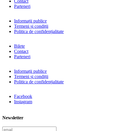
Contact
Parteneri
Informații publice
Termeni și condiții
Politica de confidențialitate
Bilete
Contact
Parteneri
Informații publice
Termeni și condiții
Politica de confidențialitate
Facebook
Instagram
Newsletter
E