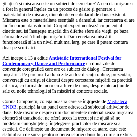
Știați că și mișcarea este un subiect de cercetare? A cerceta mișcarea
a fost în general înțeles ca un proces de găsire și generare a
materialului de mișcare, dincolo de vocabularul de dans existent.
Mișcarea este o materialitate esențială a dansului, iar cercetarea ei are
loc în corpul dansatorului. Corpul experimentează cu potențial
cinetic sau își însușește mișcări din diferite sfere ale vieții, pe baza
cărora dezvoltă limbajul mișcării. Dar cercetarea mișcării
funcționează și la un nivel mult mai larg, pe care îl putem contura
doar pe scurt aici.
Azi începe a 13 a ediție
Antistatic
International Festival for
Contemporary Dance and Performance
cu două zile de
convenție coregrafică care are ca subiect de dialog „Cercetarea
mișcării”. Pe parcursul a două zile au loc discuții online, prezentări,
conversații cu artiști și discuții despre cercetarea mișcării ca practică
artistică, ca formă de lucru cu arhive de dans, despre interacțiunile
sale cu noile tehnologii și în mișcări și contexte sociale.
Corina Cimpoieru, colega noastră care se îngrijește de
Mediateca
CNDB
, participă la un panel care adresează subiectul arhivelor de
dans. Este discuție despre cum documentele materializează mișcarea
efemeră și tranzitorie, ne oferă acces la trecut și ne ajută să ne
modelăm cunoștințele și înțelegerea practicilor de mișcare și a
esteticii. Ce definește un document de mișcare ca atare, care este
statutul său de sursă pentru scrierea istoriei dansului, cum s-a extins