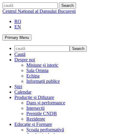
Skip
caută
to
Centrul Național al Dansului București
content
RO
EN
Primary Menu
Caută
Despre noi
Misiune și istoric
Sala Omnia
Echipa
Informații publice
Știri
Calendar
Producție și Difuzare
Dans și performance
Intersecții
Premiile CNDB
Rezidențe
Educație și Formare
Școala performativă