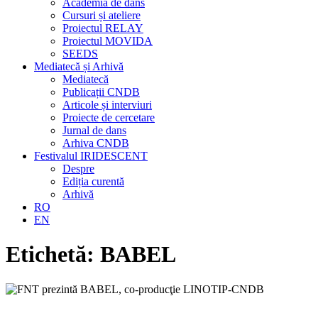
Academia de dans
Cursuri și ateliere
Proiectul RELAY
Proiectul MOVIDA
SEEDS
Mediatecă și Arhivă
Mediatecă
Publicații CNDB
Articole și interviuri
Proiecte de cercetare
Jurnal de dans
Arhiva CNDB
Festivalul IRIDESCENT
Despre
Ediția curentă
Arhivă
RO
EN
Etichetă:
BABEL