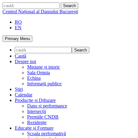
Skip
caută
to
Centrul Național al Dansului București
content
RO
EN
Primary Menu
Caută
Despre noi
Misiune și istoric
Sala Omnia
Echipa
Informații publice
Știri
Calendar
Producție și Difuzare
Dans și performance
Intersecții
Premiile CNDB
Rezidențe
Educație și Formare
Școala performativă