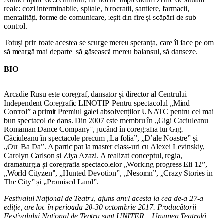
reale: cozi interminabile, spitale, birocrații, șantiere, farmacii,
mentalități, forme de comunicare, ieșit din fire și scăpări de sub
control.
Totuși prin toate acestea se scurge mereu speranța, care îl face pe om
să meargă mai departe, să găsească mereu balansul, să danseze.
BIO
Arcadie Rusu este coregraf, dansator și director al Centrului
Independent Coregrafic LINOTIP. Pentru spectacolul „Mind
Control” a primit Premiul galei absolvenților UNATC pentru cel mai
bun spectacol de dans. Din 2007 este membru în „Gigi Caciuleanu
Romanian Dance Company”, jucând în coregrafia lui Gigi
Căciuleanu în spectacole precum „La folia”, „D’ale Noastre” și
„Oui Ba Da”. A participat la master class-uri cu Alexei Levinskiy,
Carolyn Carlson și Ziya Azazi. A realizat conceptul, regia,
dramaturgia și coregrafia spectacolelor „Working progress Eli 12”,
„World Cityzen”, „Hunted Devotion”, „Nesomn”, „Crazy Stories in
The City” și „Promised Land”.
Festivalul Național de Teatru, ajuns anul acesta la cea de-a 27-a
ediție, are loc în perioada 20-30 octombrie 2017. Producătorii
Festivalului Național de Teatru sunt UNITER – Uniunea Teatrală