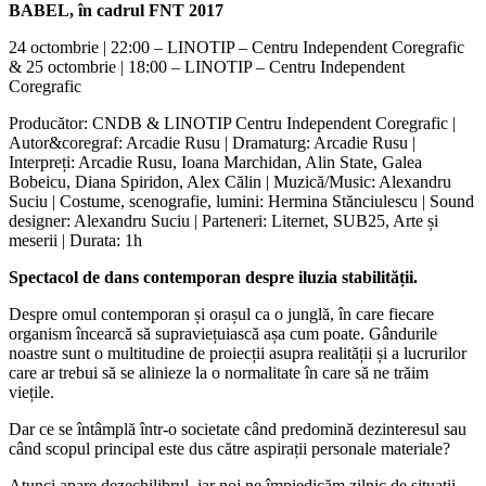
BABEL, în cadrul FNT 2017
24 octombrie | 22:00 – LINOTIP – Centru Independent Coregrafic
& 25 octombrie | 18:00 – LINOTIP – Centru Independent
Coregrafic
Producător: CNDB & LINOTIP Centru Independent Coregrafic |
Autor&coregraf: Arcadie Rusu | Dramaturg: Arcadie Rusu |
Interpreți: Arcadie Rusu, Ioana Marchidan, Alin State, Galea
Bobeicu, Diana Spiridon, Alex Călin | Muzică/Music: Alexandru
Suciu | Costume, scenografie, lumini: Hermina Stănciulescu | Sound
designer: Alexandru Suciu | Parteneri: Liternet, SUB25, Arte și
meserii | Durata: 1h
Spectacol de dans contemporan despre iluzia stabilității.
Despre omul contemporan și orașul ca o junglă, în care fiecare
organism încearcă să supraviețuiască așa cum poate. Gândurile
noastre sunt o multitudine de proiecții asupra realității și a lucrurilor
care ar trebui să se alinieze la o normalitate în care să ne trăim
viețile.
Dar ce se întâmplă într-o societate când predomină dezinteresul sau
când scopul principal este dus către aspirații personale materiale?
Atunci apare dezechilibrul, iar noi ne împiedicăm zilnic de situații