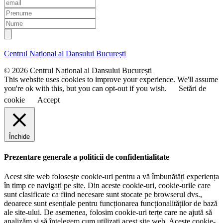
E
m
P
a
r
N
i
e
u
l
n
m
u
e
Centrul Național al Dansului București
m
e
© 2026 Centrul Național al Dansului București
This website uses cookies to improve your experience. We'll assume
you're ok with this, but you can opt-out if you wish.
Setări de
cookie
Accept
Închide
Prezentare generale a politicii de confidentialitate
Acest site web folosește cookie-uri pentru a vă îmbunătăți experiența
în timp ce navigați pe site. Din aceste cookie-uri, cookie-urile care
sunt clasificate ca fiind necesare sunt stocate pe browserul dvs.,
deoarece sunt esențiale pentru funcționarea funcționalităților de bază
ale site-ului. De asemenea, folosim cookie-uri terțe care ne ajută să
analizăm și să înțelegem cum utilizați acest site web. Aceste cookie-