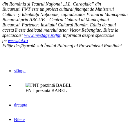
din România și Teatrul Național „I.L. Caragiale” din
București. FNT este un proiect cultural finanțat de Ministerul
Culturii și Identității Naționale, coproducător Primăria Municipiului
București prin ARCUB – Centrul Cultural al Municipiului
București. Partener: Institutul Cultural Român. Ediţia de anul
acesta îi este dedicată marelui actor Victor Rebengiuc. Bilete la
spectacole:
www.mystage.ro/fnt
. Informații despre spectacole
pe
www.fnt.ro
Ediție desfășurată sub Înaltul Patronaj al Președintelui României.
stânga
FNT prezintă BABEL
dreapta
Bilete