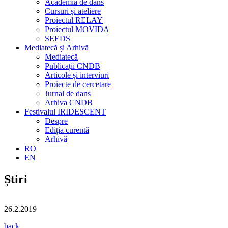
Academia de dans
Cursuri și ateliere
Proiectul RELAY
Proiectul MOVIDA
SEEDS
Mediatecă și Arhivă
Mediatecă
Publicații CNDB
Articole și interviuri
Proiecte de cercetare
Jurnal de dans
Arhiva CNDB
Festivalul IRIDESCENT
Despre
Ediția curentă
Arhivă
RO
EN
Știri
26.2.2019
back