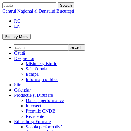
Skip
caută
to
Centrul Național al Dansului București
content
RO
EN
Primary Menu
Caută
Despre noi
Misiune și istoric
Sala Omnia
Echipa
Informații publice
Știri
Calendar
Producție și Difuzare
Dans și performance
Intersecții
Premiile CNDB
Rezidențe
Educație și Formare
Școala performativă