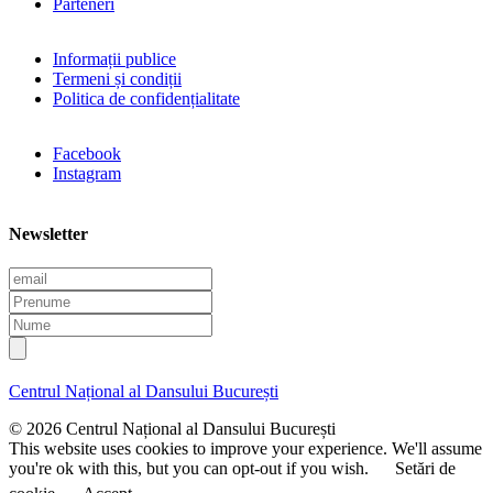
Parteneri
Informații publice
Termeni și condiții
Politica de confidențialitate
Facebook
Instagram
Newsletter
E
m
P
a
r
N
i
e
u
l
n
m
u
e
Centrul Național al Dansului București
m
e
© 2026 Centrul Național al Dansului București
This website uses cookies to improve your experience. We'll assume
you're ok with this, but you can opt-out if you wish.
Setări de