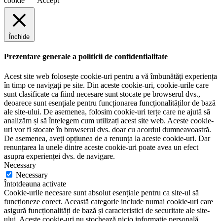
cookie
Accept
Închide
Prezentare generale a politicii de confidentialitate
Acest site web folosește cookie-uri pentru a vă îmbunătăți experiența
în timp ce navigați pe site. Din aceste cookie-uri, cookie-urile care
sunt clasificate ca fiind necesare sunt stocate pe browserul dvs.,
deoarece sunt esențiale pentru funcționarea funcționalităților de bază
ale site-ului. De asemenea, folosim cookie-uri terțe care ne ajută să
analizăm și să înțelegem cum utilizați acest site web. Aceste cookie-
uri vor fi stocate în browserul dvs. doar cu acordul dumneavoastră.
De asemenea, aveți opțiunea de a renunța la aceste cookie-uri. Dar
renunțarea la unele dintre aceste cookie-uri poate avea un efect
asupra experienței dvs. de navigare.
Necessary
Necessary
Întotdeauna activate
Cookie-urile necesare sunt absolut esențiale pentru ca site-ul să
funcționeze corect. Această categorie include numai cookie-uri care
asigură funcționalități de bază și caracteristici de securitate ale site-
ului. Aceste cookie-uri nu stochează nicio informație personală.