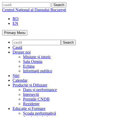
Skip
caută
to
Centrul Național al Dansului București
content
RO
EN
Primary Menu
Caută
Despre noi
Misiune și istoric
Sala Omnia
Echipa
Informații publice
Știri
Calendar
Producție și Difuzare
Dans și performance
Intersecții
Premiile CNDB
Rezidențe
Educație și Formare
Școala performativă