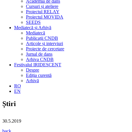
Academia de dans
Cursuri și ateliere
Proiectul RELAY
Proiectul MOVIDA
SEEDS
Mediatecă și Arhivă
Mediatecă
Publicații CNDB
Articole și interviuri
Proiecte de cercetare
Jurnal de dans
Arhiva CNDB
Festivalul IRIDESCENT
Despre
Ediția curentă
Arhivă
RO
EN
Știri
30.5.2019
back