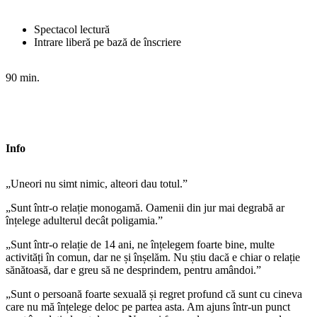
Spectacol lectură
Intrare liberă pe bază de înscriere
90 min.
Info
„Uneori nu simt nimic, alteori dau totul.”
„Sunt într-o relație monogamă. Oamenii din jur mai degrabă ar
înțelege adulterul decât poligamia.”
„Sunt într-o relație de 14 ani, ne înțelegem foarte bine, multe
activități în comun, dar ne și înșelăm. Nu știu dacă e chiar o relație
sănătoasă, dar e greu să ne desprindem, pentru amândoi.”
„Sunt o persoană foarte sexuală și regret profund că sunt cu cineva
care nu mă înțelege deloc pe partea asta. Am ajuns într-un punct