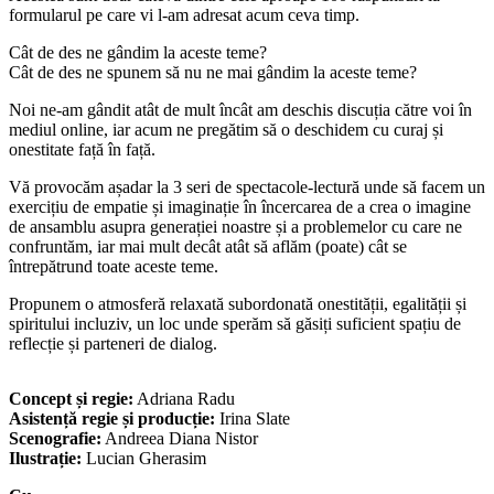
formularul pe care vi l-am adresat acum ceva timp.
Cât de des ne gândim la aceste teme?
Cât de des ne spunem să nu ne mai gândim la aceste teme?
Noi ne-am gândit atât de mult încât am deschis discuția către voi în
mediul online, iar acum ne pregătim să o deschidem cu curaj și
onestitate față în față.
Vă provocăm așadar la 3 seri de spectacole-lectură unde să facem un
exercițiu de empatie și imaginație în încercarea de a crea o imagine
de ansamblu asupra generației noastre și a problemelor cu care ne
confruntăm, iar mai mult decât atât să aflăm (poate) cât se
întrepătrund toate aceste teme.
Propunem o atmosferă relaxată subordonată onestității, egalității și
spiritului incluziv, un loc unde sperăm să găsiți suficient spațiu de
reflecție și parteneri de dialog.
Concept și regie:
Adriana Radu
Asistență regie și producție:
Irina Slate
Scenografie:
Andreea Diana Nistor
Ilustrație:
Lucian Gherasim