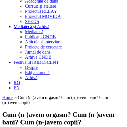
Academia de dans
Cursuri și ateliere
Proiectul RELAY
Proiectul MOVIDA
SEEDS
Mediatecă și Arhivă
Mediatecă
Publicații CNDB
Articole și interviuri
Proiecte de cercetare
Jurnal de dans
Arhiva CNDB
Festivalul IRIDESCENT
Despre
Ediția curentă
Arhivă
RO
EN
Home
»
Cum (n-)avem orgasm? Cum (n-)avem bani? Cum
(n-)avem copii?
Cum (n-)avem orgasm? Cum (n-)avem
bani? Cum (n-)avem copii?