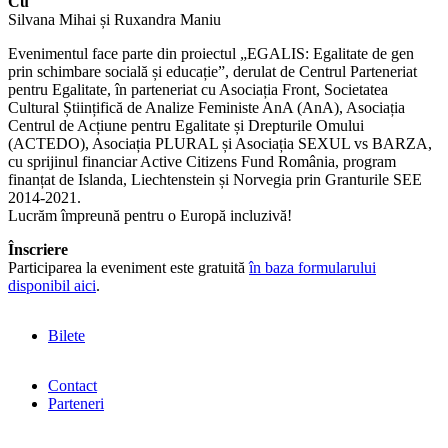
Cu
Silvana Mihai și Ruxandra Maniu
Evenimentul face parte din proiectul „EGALIS: Egalitate de gen
prin schimbare socială și educație”, derulat de Centrul Parteneriat
pentru Egalitate, în parteneriat cu Asociația Front, Societatea
Cultural Științifică de Analize Feministe AnA (AnA), Asociația
Centrul de Acțiune pentru Egalitate și Drepturile Omului
(ACTEDO), Asociația PLURAL și Asociația SEXUL vs BARZA,
cu sprijinul financiar Active Citizens Fund România, program
finanțat de Islanda, Liechtenstein și Norvegia prin Granturile SEE
2014-2021.
Lucrăm împreună pentru o Europă incluzivă!
Înscriere
Participarea la eveniment este gratuită
în baza formularului
disponibil aici
.
Bilete
Contact
Parteneri