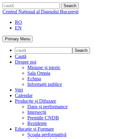
Skip
caută
to
Centrul Național al Dansului București
content
RO
EN
Primary Menu
Caută
Despre noi
Misiune și istoric
Sala Omnia
Echipa
Informații publice
Știri
Calendar
Producție și Difuzare
Dans și performance
Intersecții
Premiile CNDB
Rezidențe
Educație și Formare
Școala performativă