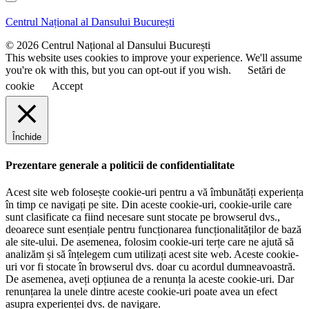
n
m
u
e
Centrul Național al Dansului București
m
e
© 2026 Centrul Național al Dansului București
This website uses cookies to improve your experience. We'll assume
you're ok with this, but you can opt-out if you wish.
Setări de
cookie
Accept
Închide
Prezentare generale a politicii de confidentialitate
Acest site web folosește cookie-uri pentru a vă îmbunătăți experiența
în timp ce navigați pe site. Din aceste cookie-uri, cookie-urile care
sunt clasificate ca fiind necesare sunt stocate pe browserul dvs.,
deoarece sunt esențiale pentru funcționarea funcționalităților de bază
ale site-ului. De asemenea, folosim cookie-uri terțe care ne ajută să
analizăm și să înțelegem cum utilizați acest site web. Aceste cookie-
uri vor fi stocate în browserul dvs. doar cu acordul dumneavoastră.
De asemenea, aveți opțiunea de a renunța la aceste cookie-uri. Dar
renunțarea la unele dintre aceste cookie-uri poate avea un efect
asupra experienței dvs. de navigare.