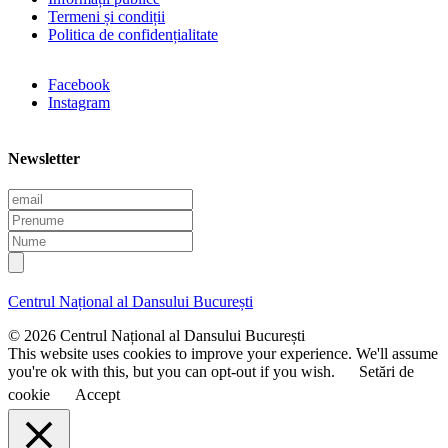
Termeni și condiții
Politica de confidențialitate
Facebook
Instagram
Newsletter
E
m
P
a
r
N
i
e
u
l
n
m
u
e
Centrul Național al Dansului București
m
e
© 2026 Centrul Național al Dansului București
This website uses cookies to improve your experience. We'll assume
you're ok with this, but you can opt-out if you wish.
Setări de
cookie
Accept