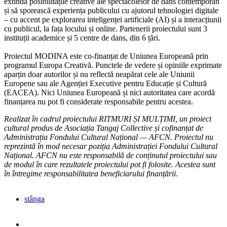
extindă posibilitățile creative ale spectacolelor de dans contemporan
și să sporească experiența publicului cu ajutorul tehnologiei digitale
– cu accent pe explorarea inteligenței artificiale (AI) și a interacțiunii
cu publicul, la fața locului și online. Partenerii proiectului sunt 3
instituții academice și 5 centre de dans, din 6 țări.
Proiectul MODINA este co-finanțat de Uniunea Europeană prin
programul Europa Creativă. Punctele de vedere și opiniile exprimate
aparțin doar autorilor și nu reflectă neapărat cele ale Uniunii
Europene sau ale Agenției Executive pentru Educație și Cultură
(EACEA). Nici Uniunea Europeană și nici autoritatea care acordă
finanțarea nu pot fi considerate responsabile pentru acestea.
Realizat în cadrul proiectului RITMURI ȘI MULȚIMI, un proiect
cultural produs de Asociația Tangaj Collective și cofinanțat de
Administrația Fondului Cultural Național — AFCN. Proiectul nu
reprezintă în mod necesar poziția Administrației Fondului Cultural
Național. AFCN nu este responsabilă de conținutul proiectului sau
de modul în care rezultatele proiectului pot fi folosite. Acestea sunt
în întregime responsabilitatea beneficiarului finanțării.
stânga