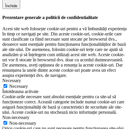
Închide
Prezentare generale a politicii de confidentialitate
Acest site web folosește cookie-uri pentru a vă îmbunătăți experiența
în timp ce navigați pe site. Din aceste cookie-uri, cookie-urile care
sunt clasificate ca fiind necesare sunt stocate pe browserul dvs.,
deoarece sunt esențiale pentru funcționarea funcționalităților de bază
ale site-ului. De asemenea, folosim cookie-uri terțe care ne ajută să
analizăm și să înțelegem cum utilizați acest site web. Aceste cookie-
uri vor fi stocate în browserul dvs. doar cu acordul dumneavoastră.
De asemenea, aveți opțiunea de a renunța la aceste cookie-uri. Dar
renunțarea la unele dintre aceste cookie-uri poate avea un efect
asupra experienței dvs. de navigare.
Necessary
Necessary
Întotdeauna activate
Cookie-urile necesare sunt absolut esențiale pentru ca site-ul să
funcționeze corect. Această categorie include numai cookie-uri care
asigură funcționalități de bază și caracteristici de securitate ale site-
ului. Aceste cookie-uri nu stochează nicio informație personală.
Non-necessary
Non-necessary
Orice cookie-uri care nu sunt necesare pentru funcționarea site-ului