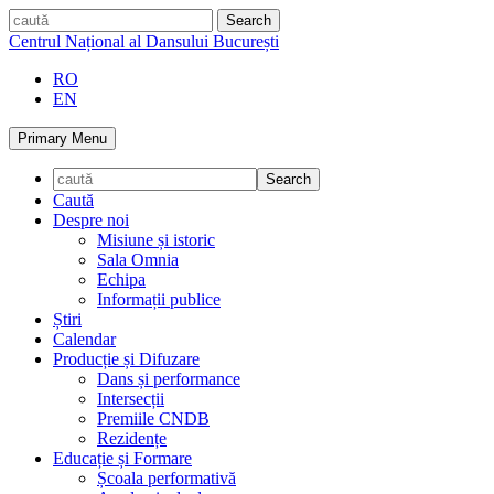
Skip
caută
to
Centrul Național al Dansului București
content
RO
EN
Primary Menu
Caută
Despre noi
Misiune și istoric
Sala Omnia
Echipa
Informații publice
Știri
Calendar
Producție și Difuzare
Dans și performance
Intersecții
Premiile CNDB
Rezidențe
Educație și Formare
Școala performativă