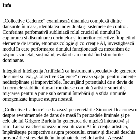
Info
„Collective Cadence” examinează dinamica complexă dintre
dansurile în masă, identitatea individuală și sistemele de control.
Conferința perfomativă subliniază rolul crucial al ritmului în
capturarea și diseminarea dorințelor și temerilor colective. Împletind
elemente de istorie, etnomuzicologie și co-creație AI, investighează
modul în care performarea ritmului funcționează ca mecanism de
răspuns societal, susținând, evitând sau combătând structurile
dominante.
Integrând Inteligența Artificială ca instrument speculativ de generare
de sunet și text, „Collective Cadence” creează spațiu pentru cadențe
nedisciplinate și imprevizibile. Încurajând potențialul de a devia de
la normele stabilite, duo-ul românesc combină artistic sunetul și
mișcarea pentru a pune sub semnul întrebării și a sfida ritmurile
omogenizate impuse asupra noastră.
„Collective Cadence” se bazează pe cercetările Simonei Deaconescu
despre evenimentele de dans de masă în perioadele liminale și pe
cele ale lui Grigore Burloiu în generarea de muzică interactivă și
ritm. Lucrarea chestionează ideea utilizării AI în creația artistică,
împărtășește perspective asupra procesului creativ și discută deschis
provocările și revelațiile întâmpinate de cei doi artiști. Această