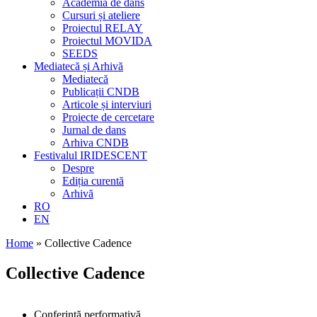
Academia de dans
Cursuri și ateliere
Proiectul RELAY
Proiectul MOVIDA
SEEDS
Mediatecă și Arhivă
Mediatecă
Publicații CNDB
Articole și interviuri
Proiecte de cercetare
Jurnal de dans
Arhiva CNDB
Festivalul IRIDESCENT
Despre
Ediția curentă
Arhivă
RO
EN
Home
»
Collective Cadence
Collective Cadence
Conferință performativă