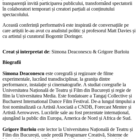
transparență invită participarea publicului, transformând spectatorii
în colaboratori temporari și creatori parțiali ai conținutului
spectacolului.
Această conferință performativă este inspirată de conversațiile pe
care artiștii le-au avut cu analistul politic și profesorul Matt Davies și
cu artistul și curatorul Bogomir Doringer.
Creat și interpretat de
: Simona Deaconescu & Grigore Burloiu
Biografii
Simona Deaconescu
este coregrafă și regizoare de filme
experimentale, lucrând transdisciplinar, la granița dintre
performance, instalație și cinematografie. A studiat coregrafie la
Universitatea Națională de Teatru și Film din București și regie de
film la Universitatea Media. Este fondatoare a Tangaj Collective și
Bucharest International Dance Film Festival. De-a lungul timpului a
fost nominalizată ca Artistă Asociată a CNDB, Forecast Mentee și
Artistă Aerowaves. Lucrările sale au fost prezentate internațional,
ajungând la public din Europa, America de Nord și Africa de Sud.
Grigore Burloiu
este lector la Universitatea Națională de Teatru și
Film din București, unde predă Programare Creativă, Sisteme de