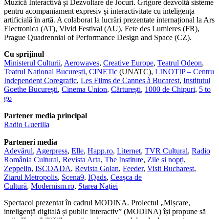
Muzică Interactivă și Dezvoltare de Jocuri. Grigore dezvoltă sisteme
pentru acompaniament expresiv și interactivitate cu inteligența
artificială în artă. A colaborat la lucrări prezentate internațional la Ars
Electronica (AT), Vivid Festival (AU), Fete des Lumieres (FR),
Prague Quadrennial of Performance Design and Space (CZ).
Cu sprijinul
Ministerul Culturii
,
Aerowaves
,
Creative Europe
,
Teatrul Odeon
,
Teatrul Național București
,
CINETic
(UNATC),
LINOTIP – Centru
Independent Coregrafic
,
Les Films de Cannes à Bucarest
,
Institutul
Goethe București
,
Cinema Union
,
Cărturești
,
1000 de Chipuri
,
5 to
go
Partener media principal
Radio Guerilla
Parteneri media
Adevărul
,
Agerpress
,
Elle
,
Happ.ro
,
Liternet
,
TVR Cultural
,
Radio
România Cultural
,
Revista Arta
,
The Institute
,
Zile și nopți
,
Zeppelin
,
ISCOADA
,
Revista Golan
,
Feeder
,
Visit Bucharest
,
Ziarul Metropolis
,
Scena9
,
IQads
,
Ceașca de
Cultură
,
Modernism.ro
,
Starea Naţiei
Spectacol prezentat în cadrul MODINA. Proiectul „Mișcare,
inteligență digitală și public interactiv” (MODINA) își propune să