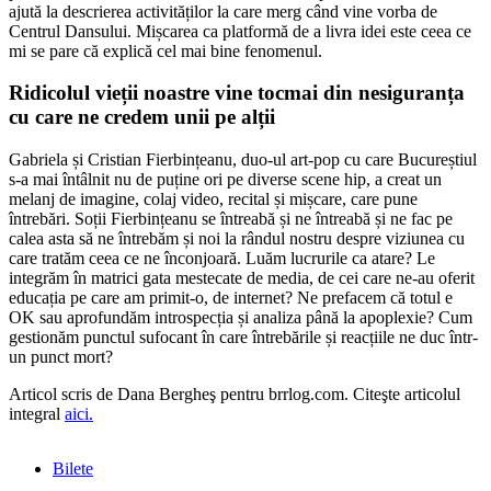
ajută la descrierea activităților la care merg când vine vorba de
Centrul Dansului. Mișcarea ca platformă de a livra idei este ceea ce
mi se pare că explică cel mai bine fenomenul.
Ridicolul vieții noastre vine tocmai din nesiguranța
cu care ne credem unii pe alții
Gabriela și Cristian Fierbințeanu, duo-ul art-pop cu care Bucureștiul
s-a mai întâlnit nu de puține ori pe diverse scene hip, a creat un
melanj de imagine, colaj video, recital și mișcare, care pune
întrebări. Soții Fierbințeanu se întreabă și ne întreabă și ne fac pe
calea asta să ne întrebăm și noi la rândul nostru despre viziunea cu
care tratăm ceea ce ne înconjoară. Luăm lucrurile ca atare? Le
integrăm în matrici gata mestecate de media, de cei care ne-au oferit
educația pe care am primit-o, de internet? Ne prefacem că totul e
OK sau aprofundăm introspecția și analiza până la apoplexie? Cum
gestionăm punctul sufocant în care întrebările și reacțiile ne duc într-
un punct mort?
Articol scris de Dana Bergheş pentru brrlog.com. Citeşte articolul
integral
aici.
Bilete