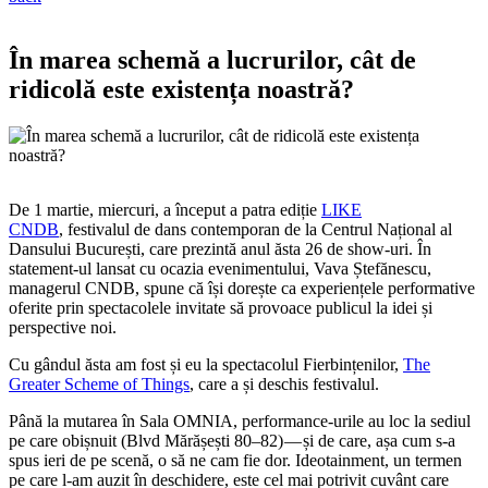
În marea schemă a lucrurilor, cât de
ridicolă este existența noastră?
De 1 martie, miercuri, a început a patra ediție
LIKE
CNDB
, festivalul de dans contemporan de la Centrul Național al
Dansului București, care prezintă anul ăsta 26 de show-uri. În
statement-ul lansat cu ocazia evenimentului, Vava Ștefănescu,
managerul CNDB, spune că își dorește ca experiențele performative
oferite prin spectacolele invitate să provoace publicul la idei și
perspective noi.
Cu gândul ăsta am fost și eu la spectacolul Fierbințenilor,
The
Greater Scheme of Things
, care a și deschis festivalul.
Până la mutarea în Sala OMNIA, performance-urile au loc la sediul
pe care obișnuit (Blvd Mărășești 80–82) — și de care, așa cum s-a
spus ieri de pe scenă, o să ne cam fie dor. Ideotainment, un termen
pe care l-am auzit în deschidere, este cel mai potrivit cuvânt care