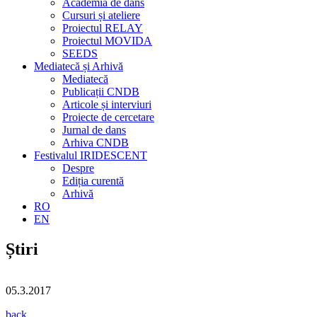
Academia de dans
Cursuri și ateliere
Proiectul RELAY
Proiectul MOVIDA
SEEDS
Mediatecă și Arhivă
Mediatecă
Publicații CNDB
Articole și interviuri
Proiecte de cercetare
Jurnal de dans
Arhiva CNDB
Festivalul IRIDESCENT
Despre
Ediția curentă
Arhivă
RO
EN
Știri
05.3.2017
back