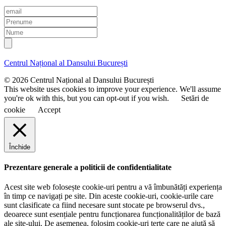
E
m
P
a
r
N
i
e
u
l
n
m
u
e
Centrul Național al Dansului București
m
e
© 2026 Centrul Național al Dansului București
This website uses cookies to improve your experience. We'll assume
you're ok with this, but you can opt-out if you wish.
Setări de
cookie
Accept
Închide
Prezentare generale a politicii de confidentialitate
Acest site web folosește cookie-uri pentru a vă îmbunătăți experiența
în timp ce navigați pe site. Din aceste cookie-uri, cookie-urile care
sunt clasificate ca fiind necesare sunt stocate pe browserul dvs.,
deoarece sunt esențiale pentru funcționarea funcționalităților de bază
ale site-ului. De asemenea, folosim cookie-uri terțe care ne ajută să