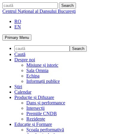
Skip
caută
to
Centrul Național al Dansului București
content
RO
EN
Primary Menu
Caută
Despre noi
Misiune și istoric
Sala Omnia
Echipa
Informații publice
Știri
Calendar
Producție și Difuzare
Dans și performance
Intersecții
Premiile CNDB
Rezidențe
Educație și Formare
Școala performativă