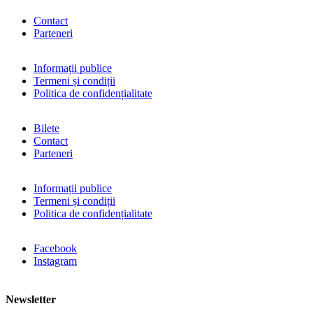
Contact
Parteneri
Informații publice
Termeni și condiții
Politica de confidențialitate
Bilete
Contact
Parteneri
Informații publice
Termeni și condiții
Politica de confidențialitate
Facebook
Instagram
Newsletter