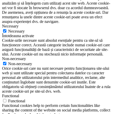
analizăm și să înțelegem cum utilizați acest site web. Aceste cookie-
uri vor fi stocate în browserul dvs. doar cu acordul dumneavoastră.
De asemenea, aveți opțiunea de a renunța la aceste cookie-uri. Dar
renunțarea la unele dintre aceste cookie-uri poate avea un efect
asupra experienței dvs. de navigare.
Necessary
Necessary
Întotdeauna activate
Cookie-urile necesare sunt absolut esențiale pentru ca site-ul să
funcționeze corect. Această categorie include numai cookie-uri care
asigură funcționalități de bază și caracteristici de securitate ale site-
ului. Aceste cookie-uri nu stochează nicio informație personală.
Non-necessary
Non-necessary
Orice cookie-uri care nu sunt necesare pentru funcționarea site-ului
web și sunt utilizate special pentru colectarea datelor cu caracter
personal ale utilizatorului prin intermediul analitice, reclame, alte
conținuturi înglobate sunt denumite cookie-uri inutile. Este
obligatoriu să obțineți consimțământul utilizatorului înainte de a rula
aceste cookie-uri pe site-ul dvs. web.
Functional
Functional
Functional cookies help to perform certain functionalities like
sharing the content of the website on social media platforms, collect