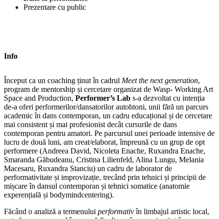
Prezentare cu public
Info
Început ca un coaching ținut în cadrul
Meet the next generation
,
program de mentorship și cercetare organizat de Wasp- Working Art
Space and Production,
Performer’s Lab
s-a dezvoltat cu intenția
de-a oferi performerilor/dansatorilor autohtoni, unii fără un parcurs
academic în dans contemporan, un cadru educațional și de cercetare
mai consistent și mai profesionist decât cursurile de dans
contemporan pentru amatori. Pe parcursul unei perioade intensive de
lucru de două luni, am creat/elaborat, împreună cu un grup de opt
performere (Andreea David, Nicoleta Enache, Ruxandra Enache,
Smaranda Găbudeanu, Cristina Lilienfeld, Alina Lungu, Melania
Macesaru, Ruxandra Stanciu) un cadru de laborator de
performativitate și improvizație, trecând prin tehnici și principii de
mișcare în dansul contemporan și tehnici somatice (anatomie
experențială și bodymindcentering).
Făcând o analiză a termenului
performativ
în limbajul artistic local,