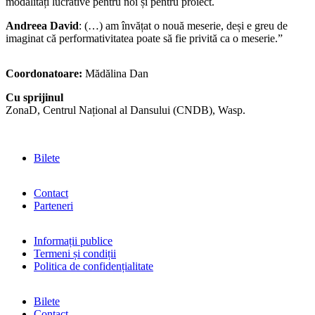
modalități lucrative pentru noi și pentru proiect.
Andreea David
: (…) am învățat o nouă meserie, deși e greu de
imaginat că performativitatea poate să fie privită ca o meserie.”
Coordonatoare:
Mădălina Dan
Cu sprijinul
ZonaD, Centrul Național al Dansului (CNDB), Wasp.
Bilete
Contact
Parteneri
Informații publice
Termeni și condiții
Politica de confidențialitate
Bilete
Contact