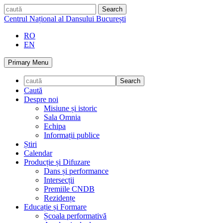
Skip
caută
to
Centrul Național al Dansului București
content
RO
EN
Primary Menu
Caută
Despre noi
Misiune și istoric
Sala Omnia
Echipa
Informații publice
Știri
Calendar
Producție și Difuzare
Dans și performance
Intersecții
Premiile CNDB
Rezidențe
Educație și Formare
Școala performativă