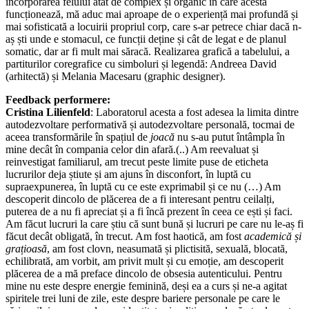
încorporarea felului atât de complex și organic în care acesta
funcționează, mă aduc mai aproape de o experiență mai profundă și
mai sofisticată a locuirii propriul corp, care s-ar petrece chiar dacă n-
aș ști unde e stomacul, ce funcții deține și cât de legat e de planul
somatic, dar ar fi mult mai săracă. Realizarea grafică a tabelului, a
partiturilor coregrafice cu simboluri și legendă: Andreea David
(arhitectă) și Melania Macesaru (graphic designer).
Feedback performere:
Cristina Lilienfeld
: Laboratorul acesta a fost adesea la limita dintre
autodezvoltare performativă și autodezvoltare personală, tocmai de
aceea transformările în spațiul de
joacă
nu s-au putut întâmpla în
mine decât în compania celor din afară.(..) Am reevaluat și
reinvestigat familiarul, am trecut peste limite puse de eticheta
lucrurilor deja știute și am ajuns în disconfort, în luptă cu
supraexpunerea, în luptă cu ce este exprimabil și ce nu (…) Am
descoperit dincolo de plăcerea de a fi interesant pentru ceilalți,
puterea de a nu fi apreciat și a fi încă prezent în ceea ce ești și faci.
Am făcut lucruri la care știu că sunt bună și lucruri pe care nu le-aș fi
făcut decât obligată, în trecut. Am fost haotică, am fost
academică și
grațioasă
, am fost clovn, neasumată și plictisită, sexuală, blocată,
echilibrată, am vorbit, am privit mult și cu emoție, am descoperit
plăcerea de a mă preface dincolo de obsesia autenticului. Pentru
mine nu este despre energie feminină, deși ea a curs și ne-a agitat
spiritele trei luni de zile, este despre bariere personale pe care le