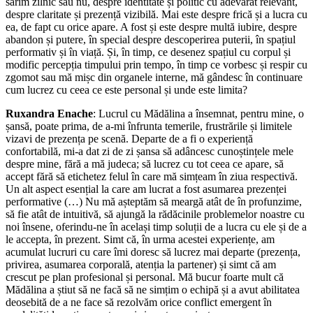
sărim zilnic sau nu, despre identitate și politic cu adevărat relevant,
despre claritate și prezență vizibilă. Mai este despre frică și a lucra cu
ea, de fapt cu orice apare. A fost și este despre multă iubire, despre
abandon și putere, în special despre descoperirea puterii, în spațiul
performativ și în viață. Și, în timp, ce desenez spațiul cu corpul și
modific percepția timpului prin tempo, în timp ce vorbesc și respir cu
zgomot sau mă mișc din organele interne, mă gândesc în continuare
cum lucrez cu ceea ce este personal și unde este limita?
Ruxandra Enache
: Lucrul cu Mădălina a însemnat, pentru mine, o
șansă, poate prima, de a-mi înfrunta temerile, frustrările și limitele
vizavi de prezența pe scenă. Departe de a fi o experiență
confortabilă, mi-a dat zi de zi șansa să adâncesc cunoștințele mele
despre mine, fără a mă judeca; să lucrez cu tot ceea ce apare, să
accept fără să etichetez felul în care mă simțeam în ziua respectivă.
Un alt aspect esențial la care am lucrat a fost asumarea prezenței
performative (…) Nu mă așteptăm să meargă atât de în profunzime,
să fie atât de intuitivă, să ajungă la rădăcinile problemelor noastre cu
noi însene, oferindu-ne în același timp soluții de a lucra cu ele și de a
le accepta, în prezent. Simt că, în urma acestei experiențe, am
acumulat lucruri cu care îmi doresc să lucrez mai departe (prezența,
privirea, asumarea corporală, atenția la partener) și simt că am
crescut pe plan profesional și personal. Mă bucur foarte mult că
Mădălina a știut să ne facă să ne simțim o echipă și a avut abilitatea
deosebită de a ne face să rezolvăm orice conflict emergent în