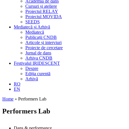
Academia de dans
Cursuri și ateliere
Proiectul RELAY
Proiectul MOVIDA
SEEDS
Mediatecă și Arhivă
Mediatecă
Publicații CNDB
Articole și interviuri
Proiecte de cercetare
Jurnal de dans
Arhiva CNDB
Festivalul IRIDESCENT
Despre
Ediția curentă
Arhivă
RO
EN
Home
»
Performers Lab
Performers Lab
Dans & performance