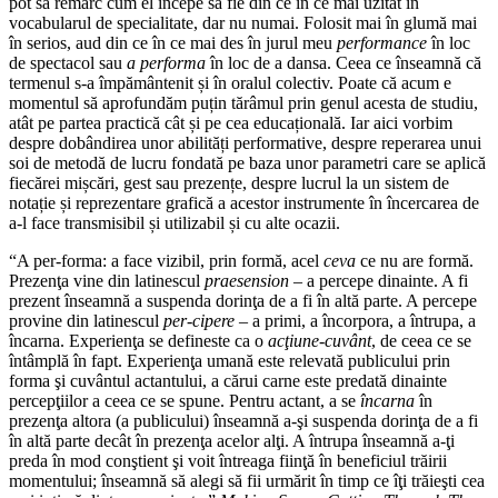
pot să remarc cum el începe să fie din ce în ce mai uzitat în
vocabularul de specialitate, dar nu numai. Folosit mai în glumă mai
în serios, aud din ce în ce mai des în jurul meu
performance
în loc
de spectacol sau
a performa
în loc de a dansa. Ceea ce înseamnă că
termenul s-a împământenit și în oralul colectiv. Poate că acum e
momentul să aprofundăm puțin tărâmul prin genul acesta de studiu,
atât pe partea practică cât și pe cea educațională. Iar aici vorbim
despre dobândirea unor abilități performative, despre reperarea unui
soi de metodă de lucru fondată pe baza unor parametri care se aplică
fiecărei mișcări, gest sau prezențe, despre lucrul la un sistem de
notație și reprezentare grafică a acestor instrumente în încercarea de
a-l face transmisibil și utilizabil și cu alte ocazii.
“A per-forma: a face vizibil, prin formă, acel
ceva
ce nu are formă.
Prezenţa vine din latinescul
praesension
– a percepe dinainte. A fi
prezent înseamnă a suspenda dorinţa de a fi în altă parte. A percepe
provine din latinescul
per-cipere
– a primi, a încorpora, a întrupa, a
încarna. Experienţa se defineste ca o
acţiune-cuvânt
, de ceea ce se
întâmplă în fapt. Experienţa umană este relevată publicului prin
forma şi cuvântul actantului, a cărui carne este predată dinainte
percepţiilor a ceea ce se spune. Pentru actant, a se
încarna
în
prezenţa altora (a publicului) înseamnă a-şi suspenda dorinţa de a fi
în altă parte decât în prezenţa acelor alţi. A întrupa înseamnă a-ţi
preda în mod conştient şi voit întreaga fiinţă în beneficiul trăirii
momentului; înseamnă să alegi să fii urmărit în timp ce îţi trăieşti cea