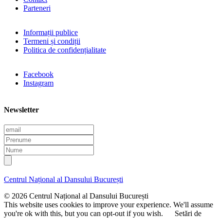
Parteneri
Informații publice
Termeni și condiții
Politica de confidențialitate
Facebook
Instagram
Newsletter
E
m
P
a
r
N
i
e
u
l
n
m
u
e
Centrul Național al Dansului București
m
e
© 2026 Centrul Național al Dansului București
This website uses cookies to improve your experience. We'll assume
you're ok with this, but you can opt-out if you wish.
Setări de