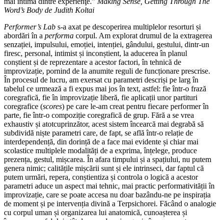
mai intimă dintre experienţe.”
Making Sense, Getting Through The
Word’s Body de Judith Koltai
Performer’s Lab
s-a axat pe descoperirea multiplelor resorturi și
abordări în a
performa
corpul. Am explorat drumul de la extragerea
senzației, impulsului, emoției, intenției, gândului, gestului, dintr-un
firesc, personal, intimist și inconștient, la aducerea în planul
conștient și de reprezentare a acestor factori, în tehnică de
improvizație, pornind de la anumite reguli de funcționare prescrise.
În procesul de lucru, am exersat cu parametri descriși pe larg în
tabelul ce urmează a fi expus mai jos în text, astfel: fie într-o frază
coregrafică, fie în improvizație liberă, fie aplicații unor partituri
coregrafice (
scores
) pe care le-am creat pentru fiecare performer în
parte, fie într-o compoziție coregrafică de grup. Fără a se vrea
exhaustiv și atotcuprinzător, acest sistem încearcă mai degrabă să
subdividă niște parametri care, de fapt, se află într-o relație de
interdependență, din dorință de a face mai evidente și chiar mai
scolastice multiplele modalități de a exprima, înțelege, produce
prezența, gestul, mișcarea. În afara timpului și a spațiului, nu putem
genera nimic; calitățile mișcării sunt și ele intrinseci, dar faptul că
putem urmări, repera, conștientiza și controla o logică a acestor
parametri aduce un aspect mai tehnic, mai practic performativității în
improvizație, care se poate accesa nu doar bazându-ne pe inspirația
de moment și pe intervenția divină a Terpsichorei. Făcând o analogie
cu corpul uman și organizarea lui anatomică, cunoașterea și