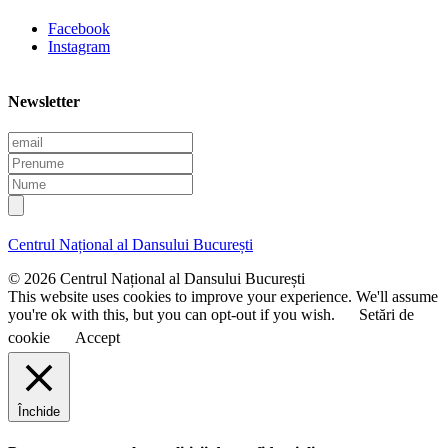
Facebook
Instagram
Newsletter
E
m
P
a
r
N
i
e
u
l
n
m
u
e
Centrul Național al Dansului București
m
e
© 2026 Centrul Național al Dansului București
This website uses cookies to improve your experience. We'll assume
you're ok with this, but you can opt-out if you wish.
Setări de
cookie
Accept
Închide