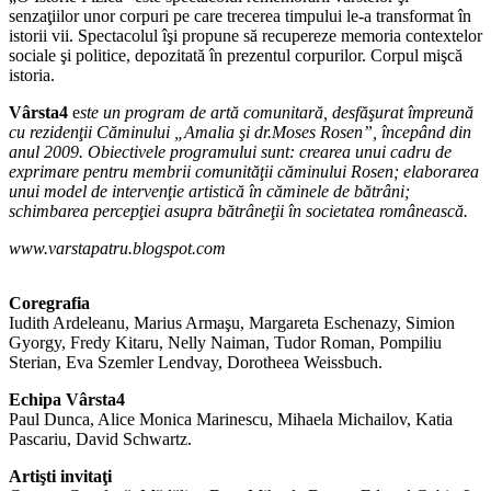
senzaţiilor unor corpuri pe care trecerea timpului le-a transformat în
istorii vii. Spectacolul îşi propune să recupereze memoria contextelor
sociale şi politice, depozitată în prezentul corpurilor. Corpul mişcă
istoria.
Vârsta4
e
ste un program de artă comunitară, desfăşurat împreună
cu rezidenţii Căminului „Amalia şi dr.Moses Rosen”, începând din
anul 2009. Obiectivele programului sunt: crearea unui cadru de
exprimare pentru membrii comunităţii căminului Rosen; elaborarea
unui model de intervenţie artistică în căminele de bătrâni;
schimbarea percepţiei asupra bătrâneţii în societatea românească.
www.varstapatru.blogspot.com
Coregrafia
Iudith Ardeleanu, Marius Armaşu, Margareta Eschenazy, Simion
Gyorgy, Fredy Kitaru, Nelly Naiman, Tudor Roman, Pompiliu
Sterian, Eva Szemler Lendvay, Dorotheea Weissbuch.
Echipa Vârsta4
Paul Dunca, Alice Monica Marinescu, Mihaela Michailov, Katia
Pascariu, David Schwartz.
Artişti invitaţi