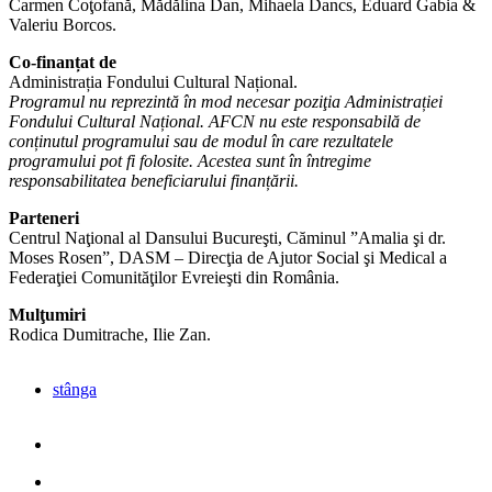
Carmen Coţofană, Mădălina Dan, Mihaela Dancs, Eduard Gabia &
Valeriu Borcos.
Co-finanțat de
Administrația Fondului Cultural Național.
Programul nu reprezintă în mod necesar poziţia Administrației
Fondului Cultural Național. AFCN nu este responsabilă de
conținutul programului sau de modul în care rezultatele
programului pot fi folosite. Acestea sunt în întregime
responsabilitatea beneficiarului finanțării.
Parteneri
Centrul Naţional al Dansului Bucureşti, Căminul ”Amalia şi dr.
Moses Rosen”, DASM – Direcţia de Ajutor Social şi Medical a
Federaţiei Comunităţilor Evreieşti din România.
Mulţumiri
Rodica Dumitrache, Ilie Zan.
stânga