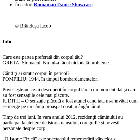
În cadrul
Romanian Dance Showcase
© Brândușa Iacob
Info
Care este partea preferată din corpul tău?
GRETA: Stomacul. Nu mi-a făcut niciodată probleme.
Când ţi-ai simţit corpul în pericol?
POMPILIU: 1944, în timpul bombardamentelor.
Povesteşte-ne ce-ai descoperit în corpul tău la un moment dat şi care
au fost senzaţiile cele mai plăcute.
IUDITH – O senzaţie plăcută a fost atunci când tata m-a învăţat cum
se merge pe un câmp proaspăt cosit: mângâi fânul.
Timp de trei luni, în vara anului 2012, rezidenţii căminului au
participat la ateliere de istoria dansului, coregrafie şi poveşti
personale despre corp.
„O Istorie Fizică” este spectacolul rememorării vârstelor şi