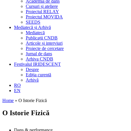
Academia de dans
Cursuri și ateliere
Proiectul RELAY
Proiectul MOVIDA
SEEDS
Mediatecă și Arhivă
Mediatecă
Publicații CNDB
Articole și interviuri
Proiecte de cercetare
Jurnal de dans
Arhiva CNDB
Festivalul IRIDESCENT
Despre
Ediția curentă
Arhivă
RO
EN
Home
»
O Istorie Fizică
O Istorie Fizică
Dans & performance