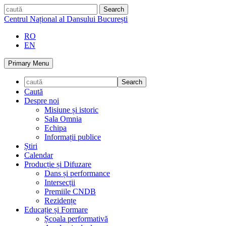
Skip
caută
to
Centrul Național al Dansului București
content
RO
EN
Primary Menu
Caută
Despre noi
Misiune și istoric
Sala Omnia
Echipa
Informații publice
Știri
Calendar
Producție și Difuzare
Dans și performance
Intersecții
Premiile CNDB
Rezidențe
Educație și Formare
Școala performativă