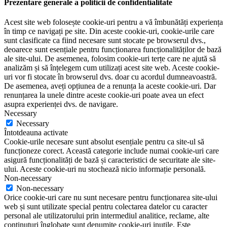
Prezentare generale a politicii de confidentialitate
Acest site web folosește cookie-uri pentru a vă îmbunătăți experiența
în timp ce navigați pe site. Din aceste cookie-uri, cookie-urile care
sunt clasificate ca fiind necesare sunt stocate pe browserul dvs.,
deoarece sunt esențiale pentru funcționarea funcționalităților de bază
ale site-ului. De asemenea, folosim cookie-uri terțe care ne ajută să
analizăm și să înțelegem cum utilizați acest site web. Aceste cookie-
uri vor fi stocate în browserul dvs. doar cu acordul dumneavoastră.
De asemenea, aveți opțiunea de a renunța la aceste cookie-uri. Dar
renunțarea la unele dintre aceste cookie-uri poate avea un efect
asupra experienței dvs. de navigare.
Necessary
Necessary
Întotdeauna activate
Cookie-urile necesare sunt absolut esențiale pentru ca site-ul să
funcționeze corect. Această categorie include numai cookie-uri care
asigură funcționalități de bază și caracteristici de securitate ale site-
ului. Aceste cookie-uri nu stochează nicio informație personală.
Non-necessary
Non-necessary
Orice cookie-uri care nu sunt necesare pentru funcționarea site-ului
web și sunt utilizate special pentru colectarea datelor cu caracter
personal ale utilizatorului prin intermediul analitice, reclame, alte
conținuturi înglobate sunt denumite cookie-uri inutile. Este