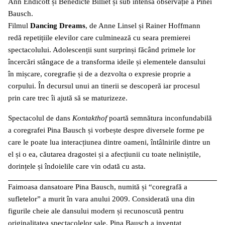
Ann Endicott și Bénédicte Billiet și sub intensa observație a Pinei
Bausch.
Filmul
Dancing Dreams
, de Anne Linsel și Rainer Hoffmann
redă repetițiile elevilor care culminează cu seara premierei
spectacolului. Adolescenții sunt surprinși făcând primele lor
încercări stângace de a transforma ideile și elementele dansului
în mișcare, coregrafie și de a dezvolta o expresie proprie a
corpului. În decursul unui an tinerii se descoperă iar procesul
prin care trec îi ajută să se maturizeze.
Spectacolul de dans
Kontakthof
poartă semnătura inconfundabilă
a coregrafei Pina Bausch și vorbește despre diversele forme pe
care le poate lua interacțiunea dintre oameni, întâlnirile dintre un
el și o ea, căutarea dragostei și a afecțiunii cu toate neliniștile,
dorințele și îndoielile care vin odată cu asta.
Faimoasa dansatoare Pina Bausch, numită și “coregrafă a
sufletelor” a murit în vara anului 2009. Considerată una din
figurile cheie ale dansului modern și recunoscută pentru
originalitatea spectacolelor sale, Pina Bausch a inventat