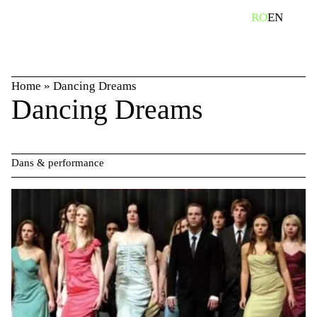
Skip
caută
RO
EN
to
content
Home
»
Dancing Dreams
Dancing Dreams
Dans & performance