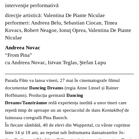
intervenţie performativă
direcţie artistică: Valentina De Piante Niculae
performeri: Andreea Belu, Sebastian Ciocan, Timea
Kovacs, Robert Neagoe, Ionuţ Oprea, Valentina De Piante
Niculae
Andreea Novac
“From Pina”
cu Andreea Novac, Istvan Teglas, Ştefan Lupu
Parada Film va lansa vineri, 27 mai în cinematografe filmul
documentar
Dancing Dreams
(regia Anne Linsel și Rainer
Hoffmann). Producția germană
Dancing
Dreams
/
Tanztrӓume
redă experiența inedită a unor tineri care
repetă timp de aproape un an spectacolul de dans
Kontakthof
de
faimoasa coregrafă Pina Bausch.
În fiecare sâmbătă, 40 de elevi din Wuppertal, cu vârste cuprinse
între 14 și 18 ani, au repetat sub îndrumarea dansatoarelor Jo-