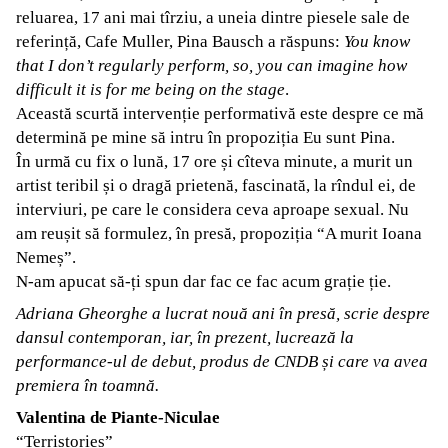
reluarea, 17 ani mai tîrziu, a uneia dintre piesele sale de
referință, Cafe Muller, Pina Bausch a răspuns:
You know
that I don’t regularly perform, so, you can imagine how
difficult it is for me being on the stage
.
Această scurtă intervenție performativă este despre ce mă
determină pe mine să intru în propoziția Eu sunt Pina.
În urmă cu fix o lună, 17 ore și cîteva minute, a murit un
artist teribil și o dragă prietenă, fascinată, la rîndul ei, de
interviuri, pe care le considera ceva aproape sexual. Nu
am reușit să formulez, în presă, propoziția “A murit Ioana
Nemeș”.
N-am apucat să-ți spun dar fac ce fac acum grație ție.
Adriana Gheorghe a lucrat nouă ani în presă, scrie despre
dansul contemporan, iar, în prezent, lucrează la
performance-ul de debut, produs de CNDB și care va avea
premiera în toamnă.
Valentina de Piante-Niculae
“Terristories”