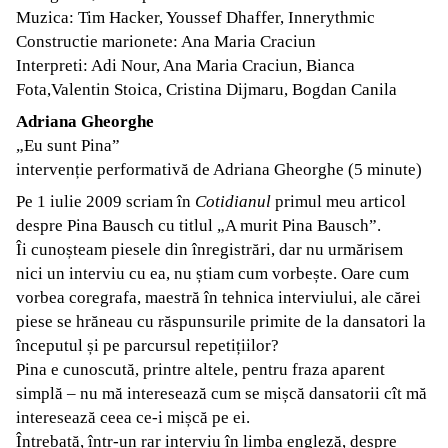
Muzica: Tim Hacker, Youssef Dhaffer, Innerythmic
Constructie marionete: Ana Maria Craciun
Interpreti: Adi Nour, Ana Maria Craciun, Bianca
Fota,Valentin Stoica, Cristina Dijmaru, Bogdan Canila
Adriana Gheorghe
„Eu sunt Pina”
intervenție performativă de Adriana Gheorghe (5 minute)
Pe 1 iulie 2009 scriam în
Cotidianul
primul meu articol
despre Pina Bausch cu titlul „A murit Pina Bausch”.
Îi cunoșteam piesele din înregistrări, dar nu urmărisem
nici un interviu cu ea, nu știam cum vorbește. Oare cum
vorbea coregrafa, maestră în tehnica interviului, ale cărei
piese se hrăneau cu răspunsurile primite de la dansatori la
începutul și pe parcursul repetițiilor?
Pina e cunoscută, printre altele, pentru fraza aparent
simplă – nu mă interesează cum se mișcă dansatorii cît mă
interesează ceea ce-i mișcă pe ei.
Întrebată, într-un rar interviu în limba engleză, despre