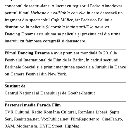
conceptul de teatru-dans. A lucrat cu regizorul Pedro Almodovar
pentrul filmul
Vorbeşte cu ea/Habla con ella
în care dansează un
fragment din spectacolul
Cafe Müller
, iar Federico Fellini a
distribuit-o în pelicula
Şi corabia înaintează/E la nave va
.
Dancing Dreams este ultima sa peliculă și prezintă cel din urmă
interviu cu faimoasa coregrafă și dansatoare.
Filmul
Dancing Dreams
a avut premiera mondială în 2010 la
Festivalul Internațional de Film de la Berlin, în cadrul secțiunii
Berlinale Special și a primit mențiunea specială a Juriului la Dance
on Camera Festival din New York.
Susținut de
Centrul Național al Dansului și de Goethe-Institut
Parteneri media Parada Film
TVR Cultural, Radio România Cultural, România Liberă, Șapte
Seri, Realitatea.net, VoxPublica.net, FilmReporter.ro, CineFan.ro,
9AM, Modernism, HYPE Street, HipMag.