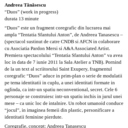
Andreea Tănăsescu
“Duos” (work in progress)
durata 13 minute
“Duos” este un fragment coregrafic din lucrarea mai
ampla “Tentatia Sfantului Anton”, de Andreea Tanasescu –
(spectacol sustinut de catre CNDB si AFCN in colaborare
cu Asociatia Pardon Mersi si A&A Associated Artist.
Premiera spectacolului “Tentatia Sfantului Anton” va avea
loc in data de 7 iunie 2011 la Sala Atelier a TNB). Pornind
de la un text al scriitorului Saint Exupery, fragmentul
coregrafic “Duos” aduce in prim-plan o serie de modulatii
pe tema identitatii in cuplu, a unei identitati formate in
oglinda, ca intr-un spatiu neconventional, secret. Cele 6
personaje se construiesc intr-un spatiu inchis in jurul unei
mese – ca unic loc de intalnire. Un robot umanoid conduce
“jocul”, in imaginea femeii din plastic, personificare a
identitatii feminine pierdute.
Coregrafie, concept: Andreea Tanasescu