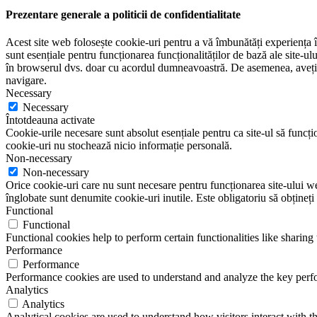
Prezentare generale a politicii de confidentialitate
Acest site web folosește cookie-uri pentru a vă îmbunătăți experiența în
sunt esențiale pentru funcționarea funcționalităților de bază ale site-u
în browserul dvs. doar cu acordul dumneavoastră. De asemenea, aveți op
navigare.
Necessary
Necessary
Întotdeauna activate
Cookie-urile necesare sunt absolut esențiale pentru ca site-ul să funcțio
cookie-uri nu stochează nicio informație personală.
Non-necessary
Non-necessary
Orice cookie-uri care nu sunt necesare pentru funcționarea site-ului web 
înglobate sunt denumite cookie-uri inutile. Este obligatoriu să obțineți
Functional
Functional
Functional cookies help to perform certain functionalities like sharing 
Performance
Performance
Performance cookies are used to understand and analyze the key perfor
Analytics
Analytics
Analytical cookies are used to understand how visitors interact with th