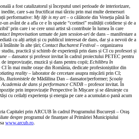
nală a fost catalizatorul și începutul unei perioade de interiorizare,
 inedite, care s-au fructificat mai târziu prin mai multe demersuri
tații performative:
My life is my art
– o călătorie din Veneția până în
r-un avânt de a afla ce e în spatele “cortinei” realității cotidiene și de a
bil’ prin care i se cere unui artist să contribuie în lumea în care
ntact Improvisation
urmate de
jam session-uri
de dans – manifestare a
iată cu alți artiști și cu publicul interesat de dans, dar și a nevoii de a
 întâlnite în alte țări;
Contact Bucharest Festival
– organizarea
studiu, practică și schimb de experiență prin dans și CI cu profesori și
Bune
– dansator și profesor invitat în cadrul proiectului PETEC pentru
l de improvizație, muzică și dans pentru copii;
Echilibru în
e CI în mai multe orașe din România, dedicate profesioniștilor din
tiating reality
– laborator de cercetare asupra mișcării prin CI;
do,
Iluzionistele
de Mădălina Dan – dansator/performer;
Școala
i
Academia de dans și performance CNDB
– profesor invitat. În
poziție prin improvizație Perspective în Mișcare și se dăruiește cu
tăși cu ceilalți experiența și energia pe care a acumulat-o pană acum
imăria Capitalei prin ARCUB în cadrul Programului București – Oraş
aliate despre programul de finanțare al Primăriei Municipiului
esa
www.arcub.ro
.