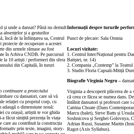
ând și unde a dansat? Până nu demult
Informații despre tururile perfo
 absențelor și a gesturilor
ă, încă de la înființarea sa, Centrul
Punct de plecare: Sala Omnia
proiecte de recuperare a acestei
arte din urmele rămase au fost
Locuri vizitate:
riate în Arhiva CNDB. Pe parcursul
1. Centrul Inter/Național pentru Da
e la 10 artiști / performeri din sfera
Batiștei, nr. 14)
nsului din Capitală, în tururi
2. Compania „Contemp” la Teatrul
3. Studio Floria Capsali-Mitiță Dumi
Biografie Virginia Negru –
dansat
, o continuare a proiectului
Virginia a descoperit plăcerea de a 
limbare cu dansatori, care să vă
că ceea ce făcea se numea dans. Deș
le relației cu propriul corp, cu
întâlnit dansatori și profesori care 
cum adaugă o dimensiune nouă:
Catrina Choate (Dans Contemporan 
ei cu orașul, artiștii te vor ghida
Marcu (balet), Steve Batts și Ursu
i-a făcut simțită prezența în viața
Soshnicova și Serghei Golovnya, 
le care au contribuit la construcția
Adrian Russi, Susanne Martin (Inst
rformativ prin texte, imagini, story-
Ragot (Axis Syllabus).
 arhivă mobilă care te va conecta cu