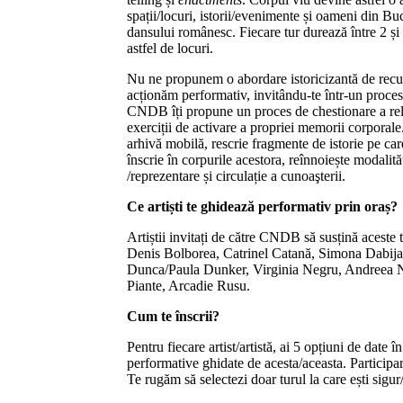
spații/locuri, istorii/evenimente și oameni din Buc
dansului românesc. Fiecare tur durează între 2 și 
astfel de locuri.
Nu ne propunem o abordare istoricizantă de recu
acționăm performativ, invitându-te într-un proces 
CNDB îți propune un proces de chestionare a relaț
exerciții de activare a propriei memorii corporale
arhivă mobilă, rescrie fragmente de istorie pe care 
înscrie în corpurile acestora, reînnoiește modalit
/reprezentare și circulație a cunoaşterii.
Ce artiști te ghidează performativ prin oraș?
Artiștii invitați de către CNDB să susțină aceste 
Denis Bolborea, Catrinel Catană, Simona Dabij
Dunca/Paula Dunker, Virginia Negru, Andreea 
Piante, Arcadie Rusu.
Cum te înscrii?
Pentru fiecare artist/artistă, ai 5 opțiuni de date în
performative ghidate de acesta/aceasta. Participare
Te rugăm să selectezi doar turul la care ești sigur/