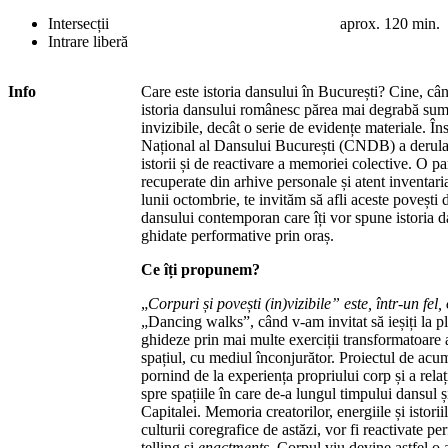
Intersecții
aprox. 120 min.
Intrare liberă
Info
Care este istoria dansului în București? Cine, c
istoria dansului românesc părea mai degrabă suma
invizibile, decât o serie de evidențe materiale. Îns
Național al Dansului București (CNDB) a derulat 
istorii și de reactivare a memoriei colective. O p
recuperate din arhive personale și atent inventa
lunii octombrie, te invităm să afli aceste povești d
dansului contemporan care îți vor spune istoria da
ghidate performative prin oraș.
Ce îți propunem?
„
Corpuri și povești (in)vizibile” este, într-un fel
„Dancing walks”, când v-am invitat să ieșiți la p
ghideze prin mai multe exerciții transformatoare a
spațiul, cu mediul înconjurător. Proiectul de a
pornind de la experiența propriului corp și a relați
spre spațiile în care de-a lungul timpului dansul ș
Capitalei. Memoria creatorilor, energiile și istorii
culturii coregrafice de astăzi, vor fi reactivate pe
telling și
enactments
. Corpul viu devine astfel o