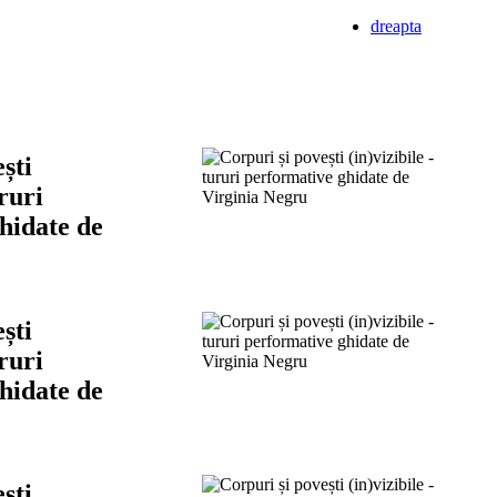
dreapta
ști
ururi
hidate de
ști
ururi
hidate de
ști