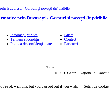
ormative prin București - Corpuri și povești (in)vizibile
Informații publice
Bilete
Termeni și condiții
Contact
Politica de confidențialitate
Parteneri
N
u
© 2026 Centrul Național al Dansul
m
e
u're ok with this, but you can opt-out if you wish.
Setări de cookie