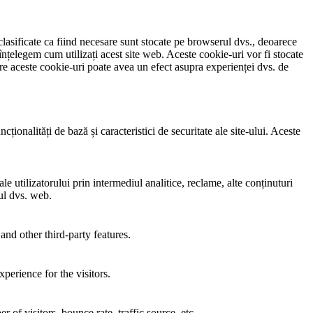
clasificate ca fiind necesare sunt stocate pe browserul dvs., deoarece
înțelegem cum utilizați acest site web. Aceste cookie-uri vor fi stocate
e aceste cookie-uri poate avea un efect asupra experienței dvs. de
ionalități de bază și caracteristici de securitate ale site-ului. Aceste
e utilizatorului prin intermediul analitice, reclame, alte conținuturi
-ul dvs. web.
and other third-party features.
perience for the visitors.
of visitors, bounce rate, traffic source, etc.