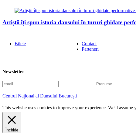
Artiștii îți spun istoria dansului în tururi ghidate perf
Bilete
Contact
Parteneri
Newsletter
E
P
m
r
a
e
Centrul Național al Dansului București
i
n
l
u
This website uses cookies to improve your experience. We'll assume yo
m
e
Închide