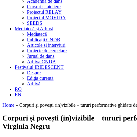
Academia de dans
Cursuri și ateliere
Proiectul RELAY
Proiectul MOVIDA
SEEDS
Mediatecă și Arhivă
Mediatecă
Publicații CNDB
Articole și interviuri
Proiecte de cercetare
Jurnal de dans
Arhiva CNDB
Festivalul IRIDESCENT
Despre
Ediția curentă
Arhivă
RO
EN
Home
»
Corpuri și povești (in)vizibile – tururi performative ghidate 
Corpuri și povești (in)vizibile – tururi pe
Virginia Negru