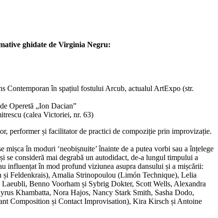
rmative ghidate de Virginia Negru:
ns Contemporan în spațiul fostului Arcub, actualul ArtExpo (str.
 de Operetă „Ion Dacian”
trescu (calea Victoriei, nr. 63)
or, performer și facilitator de practici de compoziție prin improvizație.
se mișca în moduri ‘neobișnuite’ înainte de a putea vorbi sau a înțelege
i se consideră mai degrabă un autodidact, de-a lungul timpului a
i-au influențat în mod profund viziunea asupra dansului și a mișcării:
și Feldenkrais), Amalia Strinopoulou (Limón Technique), Lelia
la Laeubli, Benno Voorham și Sybrig Dokter, Scott Wells, Alexandra
Cyrus Khambatta, Nora Hajos, Nancy Stark Smith, Sasha Dodo,
ant Composition și Contact Improvisation), Kira Kirsch și Antoine