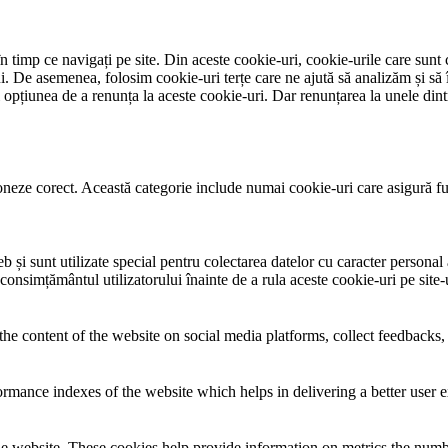
 timp ce navigați pe site. Din aceste cookie-uri, cookie-urile care sunt 
lui. De asemenea, folosim cookie-uri terțe care ne ajută să analizăm și să 
țiunea de a renunța la aceste cookie-uri. Dar renunțarea la unele dintr
neze corect. Această categorie include numai cookie-uri care asigură funcț
și sunt utilizate special pentru colectarea datelor cu caracter personal al
 consimțământul utilizatorului înainte de a rula aceste cookie-uri pe site
the content of the website on social media platforms, collect feedbacks, 
mance indexes of the website which helps in delivering a better user ex
e website. These cookies help provide information on metrics the number 