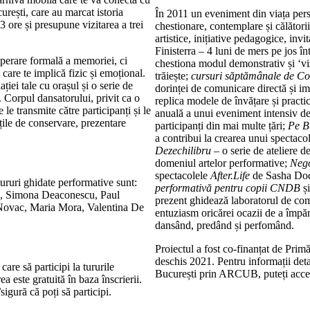
urești, care au marcat istoria
În 2011 un eveniment din viața perso
3 ore și presupune vizitarea a trei
chestionare, contemplare și călătorii
artistice, inițiative pedagogice, invi
Finisterra – 4 luni de mers pe jos înt
perare formală a memoriei, ci
chestiona modul demonstrativ și ‘vizi
care te implică fizic și emoțional.
trăiește;
cursuri săptămânale de Co
iei tale cu orașul și o serie de
dorinței de comunicare directă și imed
. Corpul dansatorului, privit ca o
replica modele de învățare și practică
le transmite către participanți și le
anuală a unui eveniment intensiv de 
ățile de conservare, prezentare
participanți din mai multe țări;
Pe 
a contribui la crearea unui spectaco
Dezechilibru
– o serie de ateliere d
domeniul artelor performative;
Nego
spectacolele
After.Life
de Sasha Do
tururi ghidate performative sunt:
performativă pentru copii CNDB
ș
a, Simona Deaconescu, Paul
prezent ghidează laboratorul de com
Novac, Maria Mora, Valentina De
entuziasm oricărei ocazii de a împăr
dansând, predând și perfomând.
Proiectul a fost co-finanțat de Pr
deschis 2021. Pentru informații det
 care să participi la tururile
București prin ARCUB, puteți acc
a este gratuită în baza înscrierii.
sigură că poți să participi.