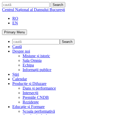
Skip
caută
to
Centrul Național al Dansului București
content
RO
EN
Primary Menu
Caută
Despre noi
Misiune și istoric
Sala Omnia
Echipa
Informații publice
Știri
Calendar
Producție și Difuzare
Dans și performance
Intersecții
Premiile CNDB
Rezidențe
Educație și Formare
Școala performativă