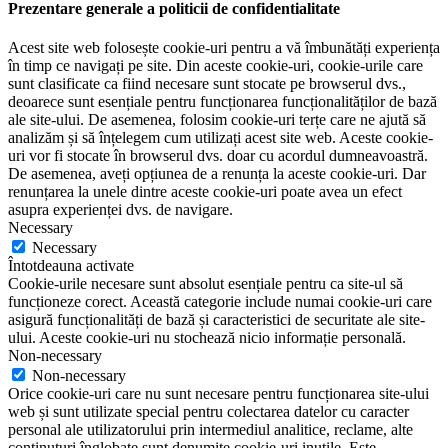
Prezentare generale a politicii de confidentialitate
Acest site web folosește cookie-uri pentru a vă îmbunătăți experiența
în timp ce navigați pe site. Din aceste cookie-uri, cookie-urile care
sunt clasificate ca fiind necesare sunt stocate pe browserul dvs.,
deoarece sunt esențiale pentru funcționarea funcționalităților de bază
ale site-ului. De asemenea, folosim cookie-uri terțe care ne ajută să
analizăm și să înțelegem cum utilizați acest site web. Aceste cookie-
uri vor fi stocate în browserul dvs. doar cu acordul dumneavoastră.
De asemenea, aveți opțiunea de a renunța la aceste cookie-uri. Dar
renunțarea la unele dintre aceste cookie-uri poate avea un efect
asupra experienței dvs. de navigare.
Necessary
Necessary
Întotdeauna activate
Cookie-urile necesare sunt absolut esențiale pentru ca site-ul să
funcționeze corect. Această categorie include numai cookie-uri care
asigură funcționalități de bază și caracteristici de securitate ale site-
ului. Aceste cookie-uri nu stochează nicio informație personală.
Non-necessary
Non-necessary
Orice cookie-uri care nu sunt necesare pentru funcționarea site-ului
web și sunt utilizate special pentru colectarea datelor cu caracter
personal ale utilizatorului prin intermediul analitice, reclame, alte
conținuturi înglobate sunt denumite cookie-uri inutile. Este