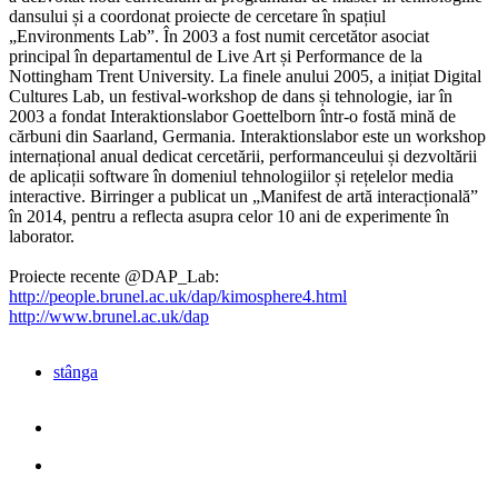
dansului și a coordonat proiecte de cercetare în spațiul
„Environments Lab”. În 2003 a fost numit cercetător asociat
principal în departamentul de Live Art și Performance de la
Nottingham Trent University. La finele anului 2005, a inițiat Digital
Cultures Lab, un festival-workshop de dans și tehnologie, iar în
2003 a fondat Interaktionslabor Goettelborn într-o fostă mină de
cărbuni din Saarland, Germania. Interaktionslabor este un workshop
internațional anual dedicat cercetării, performanceului și dezvoltării
de aplicații software în domeniul tehnologiilor și rețelelor media
interactive. Birringer a publicat un „Manifest de artă interacțională”
în 2014, pentru a reflecta asupra celor 10 ani de experimente în
laborator.
Proiecte recente @DAP_Lab:
http://people.brunel.ac.uk/dap/kimosphere4.html
http://www.brunel.ac.uk/dap
stânga