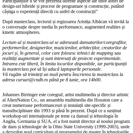
Participanților li se vor prezenta diferite aspecte ale unor astfel de
design-uri hibride și procese de programare și construcție, putând
câștiga o experiență directă cu astfel de construcții”
După masterclass, lectorul și regizoarea Aristița Albăcan vă invită la
o conversație despre media în performance, augmented realities și
kinetic atmospheres.
Lecture-ul și masterclass-ul se adresează dansatorilor/coregrafilor,
performerilor, designerilor, muzicienilor, arhitecților, creatorilor de
jocuri și, în general, celor care folosesc tehnici de mapping sau
realități augmentate și sunt interesați de proiecte experimentale.
Intrarea este liberă, în limita locurilor disponibile, iar participanții
la masterclass pot să își aducă laptopurile personale.
Vă rugăm să trimiteți un mail pentru înscrierea la masterclass la
adresa
cursuri@cndb.ro
până pe 8 iunie, ora 14h00.
Johannes Birringer este coregraf, artist multimedia și director artistic
al AlienNation Co., un ansamblu multimedia din Houston care a
creat numeroase performanceuri și instalații site-specific și
transdisciplinare din 1993 și până în prezent. După ce a susținut
workshop-uri internaționale pe teme ca dansul și tehnologia în
Anglia, Germania și SUA, el a fost numit director al noului program
de dans și tehnologie de la Ohio State University (1999-2003), unde
a dezvoltat noul curriculum al programului de master în tehnologiile