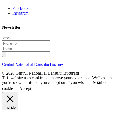
Facebook
Instagram
Newsletter
E
m
P
a
r
N
i
e
u
l
n
m
u
e
Centrul Național al Dansului București
m
e
© 2026 Centrul Național al Dansului București
This website uses cookies to improve your experience. We'll assume
you're ok with this, but you can opt-out if you wish.
Setări de
cookie
Accept
Închide