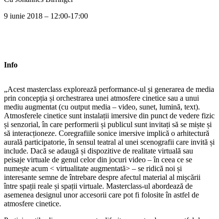
9 iunie 2018 – 12:00-17:00
Info
„Acest masterclass explorează performance-ul și generarea de media
prin concepția și orchestrarea unei atmosfere cinetice sau a unui
mediu augmentat (cu output media – video, sunet, lumină, text).
Atmosferele cinetice sunt instalații imersive din punct de vedere fizic
și senzorial, în care performerii și publicul sunt invitați să se miște și
să interacționeze. Coregrafiile sonice imersive implică o arhitectură
aurală participatorie, în sensul teatral al unei scenografii care invită și
include. Dacă se adaugă și dispozitive de realitate virtuală sau
peisaje virtuale de genul celor din jocuri video – în ceea ce se
numește acum < virtualitate augmentată> – se ridică noi și
interesante semne de întrebare despre afectul material al mișcării
între spații reale și spații virtuale. Masterclass-ul abordează de
asemenea designul unor accesorii care pot fi folosite în astfel de
atmosfere cinetice.