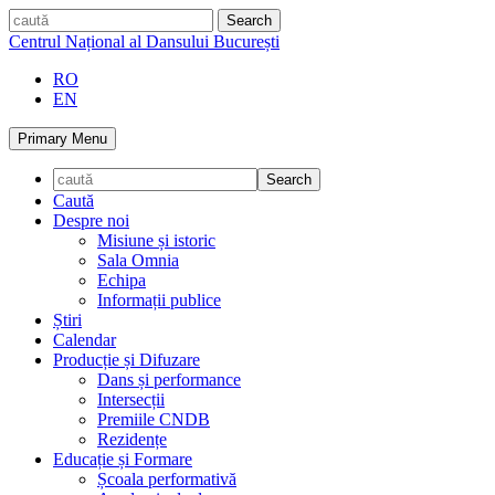
Skip
caută
to
Centrul Național al Dansului București
content
RO
EN
Primary Menu
Caută
Despre noi
Misiune și istoric
Sala Omnia
Echipa
Informații publice
Știri
Calendar
Producție și Difuzare
Dans și performance
Intersecții
Premiile CNDB
Rezidențe
Educație și Formare
Școala performativă