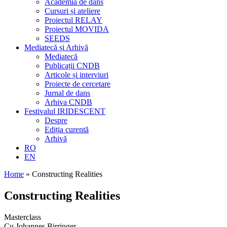
Academia de dans
Cursuri și ateliere
Proiectul RELAY
Proiectul MOVIDA
SEEDS
Mediatecă și Arhivă
Mediatecă
Publicații CNDB
Articole și interviuri
Proiecte de cercetare
Jurnal de dans
Arhiva CNDB
Festivalul IRIDESCENT
Despre
Ediția curentă
Arhivă
RO
EN
Home
»
Constructing Realities
Constructing Realities
Masterclass
Cu Johannes Birringer