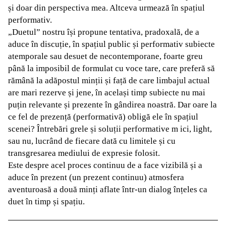
și doar din perspectiva mea. Altceva urmează în spațiul
performativ.
„Duetul” nostru își propune tentativa, pradoxală, de a
aduce în discuție, în spațiul public și performativ subiecte
atemporale sau desuet de necontemporane, foarte greu
până la imposibil de formulat cu voce tare, care preferă să
rămână la adăpostul minții și față de care limbajul actual
are mari rezerve și jene, în același timp subiecte nu mai
puțin relevante și prezente în gândirea noastră. Dar oare la
ce fel de prezență (performativă) obligă ele în spațiul
scenei? Întrebări grele și soluții performative m ici, light,
sau nu, lucrând de fiecare dată cu limitele și cu
transgresarea mediului de expresie folosit.
Este despre acel proces continuu de a face vizibilă și a
aduce în prezent (un prezent continuu) atmosfera
aventuroasă a două minți aflate într-un dialog înțeles ca
duet în timp și spațiu.