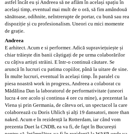
astfel încât eu și Andreea să ne aflăm în același spațiu în
același timp, eventual mai mult de o oră, să fim amândouă
sănătoase, odihnite, neîntrerupte de portar, cu bună sau rea
dispoziție și cu profesionalism. Uneori cu mici momente
de grație.
Andreea
E arhitect. Acum e si performer. Adică supraviețuiește și
chiar trăiește din banii câștigați de pe urma colaborărilor
cu câțiva artiști străini. E într-o continuă căutare. Se
aruncă în lucruri cu patima copiilor, până la uitare de sine.
În multe lucruri, eventual în același timp. În paralel cu
piesa noastră work in progress, Andreea a colaborat cu
Mădălina Dan la laboratorul de performativitate (uneori
lucra 4 ore acolo și continua 4 ore cu mine), a prezentat la
Viena și prin Germania, de câteva ori, un spectacol la care
colaborează cu Doris Uhlich și alți 19 dansatori, more than
naked. Acum e în rezidență la Rotterdam, iar când vom
prezenta Duet la CNDB, ea va fi, de fapt în București
pentru că, întâmplător, va fi în rezidență la WASP, unde va