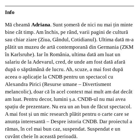
Info
Mă cheamă
Adriana
. Sunt șomeră de nici nu mai țin minte
bine cât timp. Am închis, pe rând, varii pagini de cultură
sau chiar ziare (Ziua, Gândul, Cotidianul). Ultima dată m-a
plătit un muzeu de artă contemporană din Germania (ZKM
în Karlsruhe). Iar în România, ultima dată am luat un
salariu de la Adevarul, cred, de unde am fost dată afară
după o săptămână de lucru. Ah, scuze, a mai fost după
aceea o aplicație la CNDB pentru un spectacol cu
Alexandra Pirici (Resurse umane – Divertisment
melancolic), doar că în acel context mai mult am dat decât
am luat. Pentru decor, lumini ș.a. CNDB-ul nu mai avea
spațiu de prezentare. Nu era un an bun de făcut spectacol.
A mai fost și un mic research plătit pentru o carte care se
anunța interesantă – Despre istoria CNDB. Dar proiectul a
rămas, în cel mai bun caz, suspendat. Suspendat e un
cuvânt cheie în această perioadă.