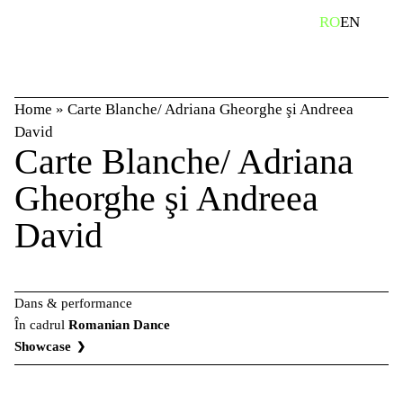
Skip
caută
RO
EN
to
content
Home
»
Carte Blanche/ Adriana Gheorghe şi Andreea
David
Carte Blanche/ Adriana
Gheorghe şi Andreea
David
Dans & performance
În cadrul
Romanian Dance
Showcase