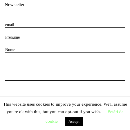
Newsletter
E
m
P
a
r
i
N
e
l
u
n
m
u
e
m
e
This website uses cookies to improve your experience. We'll assume
you're ok with this, but you can opt-out if you wish.
Setări de
© 2026 Centrul Național al Dansului București
cookie
Accept