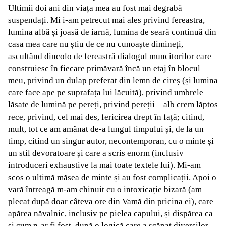
Ultimii doi ani din viața mea au fost mai degrabă
suspendați. Mi i-am petrecut mai ales privind fereastra,
lumina albă și joasă de iarnă, lumina de seară continuă din
casa mea care nu știu de ce nu cunoaște dimineți,
ascultând dincolo de fereastră dialogul muncitorilor care
construiesc în fiecare primăvară încă un etaj în blocul
meu, privind un dulap preferat din lemn de cireș (și lumina
care face ape pe suprafața lui lăcuită), privind umbrele
lăsate de lumină pe pereți, privind pereții – alb crem lăptos
rece, privind, cel mai des, fericirea drept în față; citind,
mult, tot ce am amânat de-a lungul timpului și, de la un
timp, citind un singur autor, necontemporan, cu o minte și
un stil devoratoare și care a scris enorm (inclusiv
introduceri exhaustive la mai toate textele lui). Mi-am
scos o ultimă măsea de minte și au fost complicații. Apoi o
vară întreagă m-am chinuit cu o intoxicație bizară (am
plecat după doar câteva ore din Vamă din pricina ei), care
apărea năvalnic, inclusiv pe pielea capului, și dispărea ca
și cum n-ar fi fost, după o logică care a scăpat diverșilor