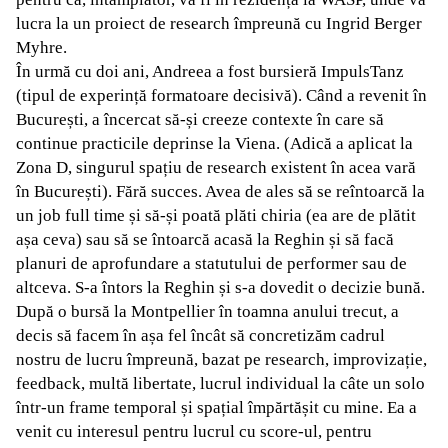
lucra la un proiect de research împreună cu Ingrid Berger
Myhre.
În urmă cu doi ani, Andreea a fost bursieră ImpulsTanz
(tipul de experință formatoare decisivă). Când a revenit în
București, a încercat să-și creeze contexte în care să
continue practicile deprinse la Viena. (Adică a aplicat la
Zona D, singurul spațiu de research existent în acea vară
în București). Fără succes. Avea de ales să se reîntoarcă la
un job full time și să-și poată plăti chiria (ea are de plătit
așa ceva) sau să se întoarcă acasă la Reghin și să facă
planuri de aprofundare a statutului de performer sau de
altceva. S-a întors la Reghin și s-a dovedit o decizie bună.
După o bursă la Montpellier în toamna anului trecut, a
decis să facem în așa fel încât să concretizăm cadrul
nostru de lucru împreună, bazat pe research, improvizație,
feedback, multă libertate, lucrul individual la câte un solo
într-un frame temporal și spațial împărtășit cu mine. Ea a
venit cu interesul pentru lucrul cu score-ul, pentru