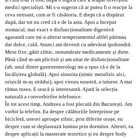
medici specialiști. Mi s-a sugerat că ar putea fi o reacție la
ceva stresant, cum ar fi căsătoria. E drept că a dispărut
după, dar tot nu cred că e de la asta. Apoi a început
stomacul, mai exact o disfuncționalitate digestivă
agasantă care mi-a alterat temperamentul altfel pătimaș
dar dulce, cald. Atunci am devenit cu adevărat ipohondră.
Mese fixe, gătit zilnic, nenumărate medicamente și diete.
Până când m-am plictisit și am uitat de disfuncționalitate
(ah, unul dintre gastroenterologi mi-a spus că e de la
încălzirea globală). Apoi sinuzita (nimic metafizic aici,
orișicât m-aș strădui), apoi viroza noastră, a tuturor. A mai
rămas tusea. E seacă și interesantă. Ajută la selecția
naturală a convorbirilor telefonice.
În tot acest timp, Andreea a fost plecată din București. Am
vorbit la telefon. Ea despre călătoriile întreprinse pe
bicicletă, uneori aproape zilnic, prin diferite orașe, eu
despre cum se deplasează lumina prin dormitor. Alteori, ea
despre aplicații la masterate teoretice și eu despre body