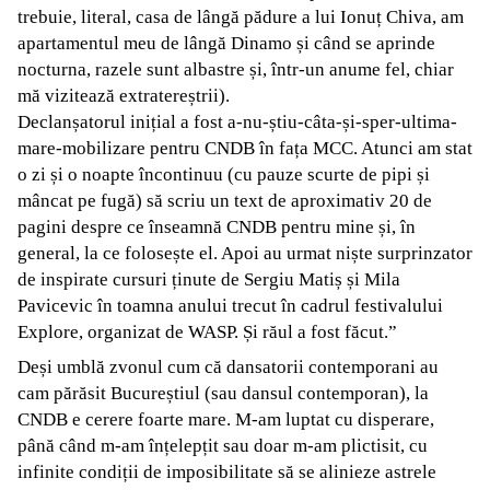
trebuie, literal, casa de lângă pădure a lui Ionuț Chiva, am
apartamentul meu de lângă Dinamo și când se aprinde
nocturna, razele sunt albastre și, într-un anume fel, chiar
mă vizitează extratereștrii).
Declanșatorul inițial a fost a-nu-știu-câta-și-sper-ultima-
mare-mobilizare pentru CNDB în fața MCC. Atunci am stat
o zi și o noapte încontinuu (cu pauze scurte de pipi și
mâncat pe fugă) să scriu un text de aproximativ 20 de
pagini despre ce înseamnă CNDB pentru mine și, în
general, la ce folosește el. Apoi au urmat niște surprinzator
de inspirate cursuri ținute de Sergiu Matiș și Mila
Pavicevic în toamna anului trecut în cadrul festivalului
Explore, organizat de WASP. Și răul a fost făcut.”
Deși umblă zvonul cum că dansatorii contemporani au
cam părăsit Bucureștiul (sau dansul contemporan), la
CNDB e cerere foarte mare. M-am luptat cu disperare,
până când m-am înțelepțit sau doar m-am plictisit, cu
infinite condiții de imposibilitate să se alinieze astrele