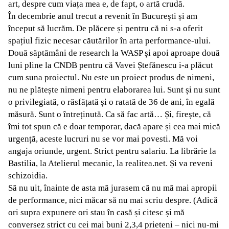
art, despre cum viața mea e, de fapt, o artă crudă.
În decembrie anul trecut a revenit în București și am
început să lucrăm. De plăcere și pentru că ni s-a oferit
spațiul fizic necesar căutărilor în arta performance-ului.
Două săptămâni de research la WASP și apoi aproape două
luni pline la CNDB pentru că Vavei Ștefănescu i-a plăcut
cum suna proiectul. Nu este un proiect produs de nimeni,
nu ne plătește nimeni pentru elaborarea lui. Sunt și nu sunt
o privilegiată, o răsfățată și o ratată de 36 de ani, în egală
măsură. Sunt o întreținută. Ca să fac artă… Și, firește, că
îmi tot spun că e doar temporar, dacă apare și cea mai mică
urgență, aceste lucruri nu se vor mai povesti. Mă voi
angaja oriunde, urgent. Strict pentru salariu. La librărie la
Bastilia, la Atelierul mecanic, la realitea.net. Și va reveni
schizoidia.
Să nu uit, înainte de asta mă jurasem că nu mă mai apropii
de performance, nici măcar să nu mai scriu despre. (Adică
ori supra expunere ori stau în casă și citesc și mă
conversez strict cu cei mai buni 2,3,4 prieteni – nici nu-mi