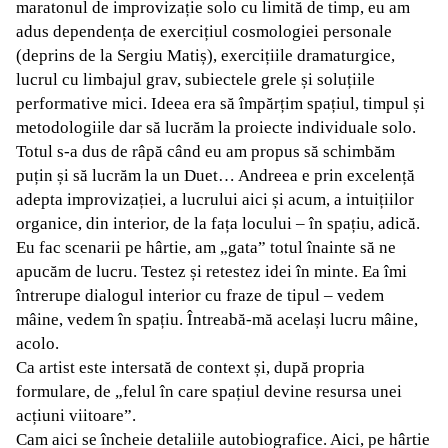
maratonul de improvizație solo cu limită de timp, eu am
adus dependența de exercițiul cosmologiei personale
(deprins de la Sergiu Matiș), exercițiile dramaturgice,
lucrul cu limbajul grav, subiectele grele și soluțiile
performative mici. Ideea era să împărțim spațiul, timpul și
metodologiile dar să lucrăm la proiecte individuale solo.
Totul s-a dus de râpă când eu am propus să schimbăm
puțin și să lucrăm la un Duet… Andreea e prin excelență
adepta improvizației, a lucrului aici și acum, a intuițiilor
organice, din interior, de la fața locului – în spațiu, adică.
Eu fac scenarii pe hârtie, am „gata” totul înainte să ne
apucăm de lucru. Testez și retestez idei în minte. Ea îmi
întrerupe dialogul interior cu fraze de tipul – vedem
mâine, vedem în spațiu. Întreabă-mă același lucru mâine,
acolo.
Ca artist este intersată de context și, după propria
formulare, de „felul în care spațiul devine resursa unei
acțiuni viitoare”.
Cam aici se încheie detaliile autobiografice. Aici, pe hârtie