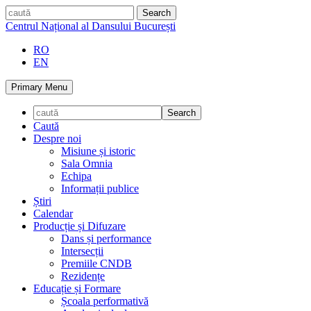
Skip
caută
to
Centrul Național al Dansului București
content
RO
EN
Primary Menu
Caută
Despre noi
Misiune și istoric
Sala Omnia
Echipa
Informații publice
Știri
Calendar
Producție și Difuzare
Dans și performance
Intersecții
Premiile CNDB
Rezidențe
Educație și Formare
Școala performativă