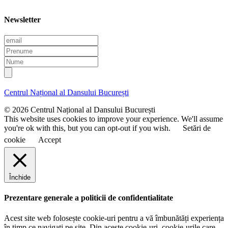
Newsletter
E
m
P
a
r
N
i
e
u
l
n
m
u
e
Centrul Național al Dansului București
m
e
© 2026 Centrul Național al Dansului București
This website uses cookies to improve your experience. We'll assume
you're ok with this, but you can opt-out if you wish.
Setări de
cookie
Accept
Închide
Prezentare generale a politicii de confidentialitate
Acest site web folosește cookie-uri pentru a vă îmbunătăți experiența
în timp ce navigați pe site. Din aceste cookie-uri, cookie-urile care