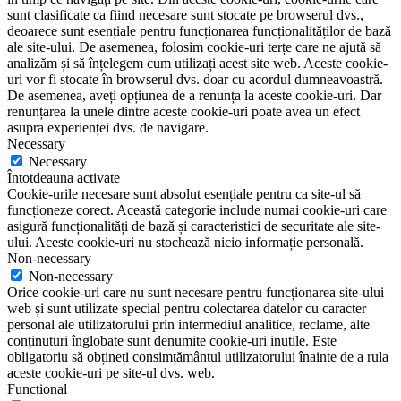
sunt clasificate ca fiind necesare sunt stocate pe browserul dvs.,
deoarece sunt esențiale pentru funcționarea funcționalităților de bază
ale site-ului. De asemenea, folosim cookie-uri terțe care ne ajută să
analizăm și să înțelegem cum utilizați acest site web. Aceste cookie-
uri vor fi stocate în browserul dvs. doar cu acordul dumneavoastră.
De asemenea, aveți opțiunea de a renunța la aceste cookie-uri. Dar
renunțarea la unele dintre aceste cookie-uri poate avea un efect
asupra experienței dvs. de navigare.
Necessary
Necessary
Întotdeauna activate
Cookie-urile necesare sunt absolut esențiale pentru ca site-ul să
funcționeze corect. Această categorie include numai cookie-uri care
asigură funcționalități de bază și caracteristici de securitate ale site-
ului. Aceste cookie-uri nu stochează nicio informație personală.
Non-necessary
Non-necessary
Orice cookie-uri care nu sunt necesare pentru funcționarea site-ului
web și sunt utilizate special pentru colectarea datelor cu caracter
personal ale utilizatorului prin intermediul analitice, reclame, alte
conținuturi înglobate sunt denumite cookie-uri inutile. Este
obligatoriu să obțineți consimțământul utilizatorului înainte de a rula
aceste cookie-uri pe site-ul dvs. web.
Functional