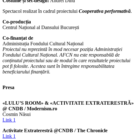
Costume și set-design:
Andrei Dinu
Spectacol realizat în cadrul proiectului
Cooperativa performativă
.
Co-producția
Centrul Național al Dansului București
Co-finanțat
de
Administrația Fondului Cultural Național
Proiectul nu reprezintă în mod necesar poziția Administrației
Fondului Cultural Național. AFCN nu este responsabilă de
conținutul proiectului sau de modul în care rezultatele proiectului
pot fi folosite. Acestea sunt în întregime responsabilitatea
beneficiarului finanțării.
Presa
«LULU’S ROOM» & «ACTIVITATE EXTRATERESTRĂ»
@ CNDB / Modernism.ro
Cosmin Năsui
Link 1
Activitate Extraterestră @CNDB / The Chronicle
Link 1