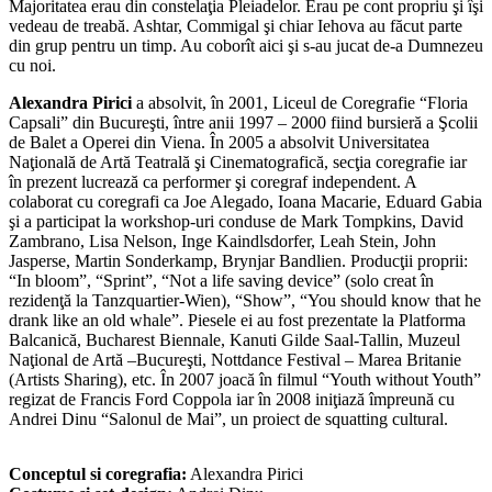
Majoritatea erau din constelaţia Pleiadelor. Erau pe cont propriu şi îşi
vedeau de treabă. Ashtar, Commigal şi chiar Iehova au făcut parte
din grup pentru un timp. Au coborît aici şi s-au jucat de-a Dumnezeu
cu noi.
Alexandra Pirici
a absolvit, în 2001, Liceul de Coregrafie “Floria
Capsali” din Bucureşti, între anii 1997 – 2000 fiind bursieră a Şcolii
de Balet a Operei din Viena. În 2005 a absolvit Universitatea
Naţională de Artă Teatrală şi Cinematografică, secţia coregrafie iar
în prezent lucrează ca performer şi coregraf independent. A
colaborat cu coregrafi ca Joe Alegado, Ioana Macarie, Eduard Gabia
şi a participat la workshop-uri conduse de Mark Tompkins, David
Zambrano, Lisa Nelson, Inge Kaindlsdorfer, Leah Stein, John
Jasperse, Martin Sonderkamp, Brynjar Bandlien. Producţii proprii:
“In bloom”, “Sprint”, “Not a life saving device” (solo creat în
rezidenţă la Tanzquartier-Wien), “Show”, “You should know that he
drank like an old whale”. Piesele ei au fost prezentate la Platforma
Balcanică, Bucharest Biennale, Kanuti Gilde Saal-Tallin, Muzeul
Naţional de Artă –Bucureşti, Nottdance Festival – Marea Britanie
(Artists Sharing), etc. În 2007 joacă în filmul “Youth without Youth”
regizat de Francis Ford Coppola iar în 2008 iniţiază împreună cu
Andrei Dinu “Salonul de Mai”, un proiect de squatting cultural.
Conceptul si coregrafia:
Alexandra Pirici