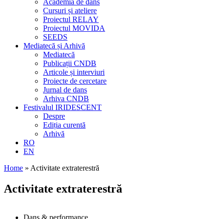
Academia de dans
Cursuri și ateliere
Proiectul RELAY
Proiectul MOVIDA
SEEDS
Mediatecă și Arhivă
Mediatecă
Publicații CNDB
Articole și interviuri
Proiecte de cercetare
Jurnal de dans
Arhiva CNDB
Festivalul IRIDESCENT
Despre
Ediția curentă
Arhivă
RO
EN
Home
»
Activitate extraterestră
Activitate extraterestră
Dans & performance