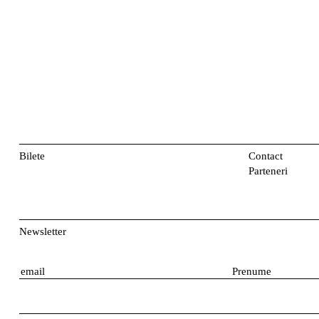
Bilete
Contact
Parteneri
Newsletter
E
P
m
r
a
e
i
n