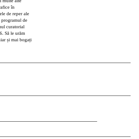
 multe alte
afice în
ele de reper ale
, programul de
ul curatorial
6. Să le urăm
ar și mai bogați
Facebook
Instagram