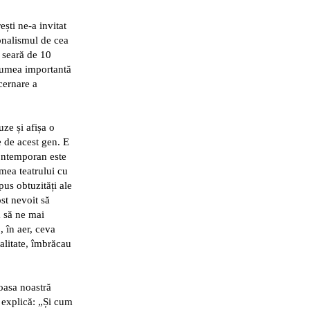
ești
ne-a invitat
ionalismul de cea
 seară de 10
 lumea importantă
cernare a
ze și afișa o
e de acest gen. E
contemporan este
mea teatrului cu
pus obtuzități ale
ost nevoit să
a să ne mai
, în aer, ceva
ialitate, îmbrăcau
oasa noastră
 explică: „Și cum