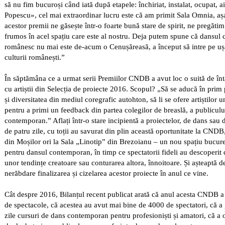
să nu fim bucuroși când iată după etapele: închiriat, instalat, ocupat, ai
Popescu», cel mai extraordinar lucru este că am primit Sala Omnia, aș
acestor premii ne găsește într-o foarte bună stare de spirit, ne pregăti
frumos în acel spațiu care este al nostru. Deja putem spune că dansu
românesc nu mai este de-acum o Cenușăreasă, a început să intre pe ușa
culturii românești.”
În săptămâna ce a urmat serii Premiilor CNDB a avut loc o suită de înt
cu artiștii din Selecția de proiecte 2016. Scopul? „Să se aducă în prim
și diversitatea din mediul coregrafic autohton, să li se ofere artiștilor
pentru a primi un feedback din partea colegilor de breaslă, a publiculu
contemporan.” Aflați într-o stare incipientă a proiectelor, de dans sau 
de patru zile, cu toții au savurat din plin această oportunitate la CND
din Moșilor ori la Sala „Linotip” din Brezoianu – un nou spațiu bucure
pentru dansul contemporan, în timp ce spectatorii fideli au descoperit
unor tendințe creatoare sau conturarea altora, înnoitoare. Și așteaptă 
nerăbdare finalizarea și cizelarea acestor proiecte în anul ce vine.
Cât despre 2016, Bilanțul recent publicat arată că anul acesta CNDB a
de spectacole, că acestea au avut mai bine de 4000 de spectatori, că a
zile cursuri de dans contemporan pentru profesioniști și amatori, că a 