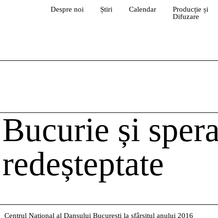
Despre noi
Știri
Calendar
Producție și
Difuzare
Bucurie și sper
redeșteptate
Centrul Național al Dansului București la sfârșitul anului 2016