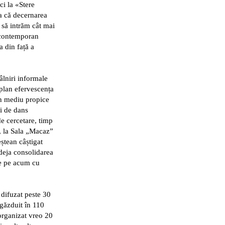
ci la «Stere
a că decernarea
m să intrăm cât mai
l contemporan
 din față a
âlniri informale
 plan efervescența
 un mediu propice
i de dans
de cercetare, timp
B, la Sala „Macaz”
ștean câștigat
 deja consolidarea
de pe acum cu
 difuzat peste 30
 găzduit în 110
organizat vreo 20