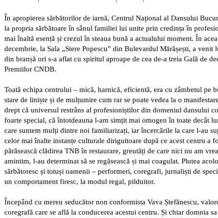
În apropierea sărbătorilor de iarnă,
Centrul Național al Dansului Bucur
la propria sărbătoare în sânul familiei lui unite prin credința în profes
mai înaltă esență și crezul în steaua bună a actualului moment. În acea
decembrie, la Sala „Stere Popescu” din Bulevardul Mărășești, a venit
din branșă ori s-a aflat cu spiritul aproape de cea de-a treia
Gală de de
Premiilor CNDB
.
Toată echipa centrului – mică, harnică, eficientă, era cu zâmbetul pe bu
stare de liniște și de mulțumire cum rar se poate vedea la o manifestar
drept că universul restrâns al profesioniștilor din domeniul dansului 
foarte special, că întotdeauna l-am simțit mai omogen în toate decât lu
care suntem mulți dintre noi familiarizați, iar încercările la care l-au su
celor mai înalte instanțe culturale diriguitoare după ce acest centru a f
părăsească clădirea TNB în restaurare, greutăți de care nici nu am vre
amintim, l-au determinat să se regăsească și mai coagulat. Plutea acolo
sărbătoresc și totuși oamenii – performeri, coregrafi, jurnaliști de spec
un comportament firesc, la modul regal, pilduitor.
Începând cu mereu seducător non conformista
Vava Ștefănescu
, valor
coregrafă care se află la conducerea acestui centru. Și chiar domnia sa