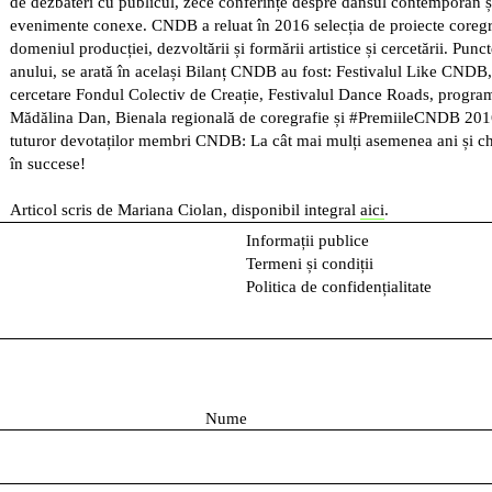
de dezbateri cu publicul, zece conferințe despre dansul contemporan și
evenimente conexe. CNDB a reluat în 2016 selecția de proiecte coregr
domeniul producției, dezvoltării și formării artistice și cercetării. Punct
anului, se arată în același Bilanț CNDB au fost: Festivalul Like CNDB
cercetare Fondul Colectiv de Creație, Festivalul Dance Roads, program
Mădălina Dan, Bienala regională de coregrafie și #PremiileCNDB 201
tuturor devotaților membri CNDB: La cât mai mulți asemenea ani și chi
în succese!
Articol scris de Mariana Ciolan, disponibil integral
aici
.
Informații publice
Termeni și condiții
Politica de confidențialitate
N
u
m
e