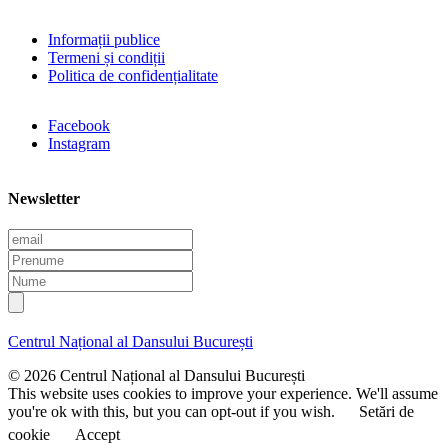
Informații publice
Termeni și condiții
Politica de confidențialitate
Facebook
Instagram
Newsletter
E
m
P
a
r
N
i
e
u
l
n
m
u
e
Centrul Național al Dansului București
m
e
© 2026 Centrul Național al Dansului București
This website uses cookies to improve your experience. We'll assume
you're ok with this, but you can opt-out if you wish.
Setări de
cookie
Accept