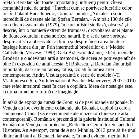
Ştefan Bertalan sînt foarte importanţi şi influenţi pentru cîteva
comunităţi mici de artişti.“ Întrebat cum se potrivesc lucrările celor
trei în Palatul Enciclopedic, Gioni răspunde: „Am ales o serie
incredibilă de desene ale lui Ştefan Bertalan, «Am trăit 130 de zile
cu o floarea-soarelui» (1979), în care artistul studiază, observă şi
descrie, într-o manieră extrem de frumoasă, dezvoltarea unei plante
de floarea-soarelui, metamorfoza naturii. E o serie care vorbeşte
despre artist ca observator al lumii şi despre încercarea lui de a
înţelege lumea din jur. Prin intermediul broderiilor ei («Medeic
Callisthetic Moves», 1980), Geta Brătescu alcătuieşte hărţi mentale.
Broderia e o adevărată artă a memoriei, de aceea se potriveşte atît de
bine în expoziţia de anul acesta. Şi Brătescu, şi Bertalan sînt artişti
importanţi, dar care au rămas, totuşi, izolaţi în lumea artei
contemporane. Andra Ursuta prezintă o serie de modele («T.
Vladimirescu # 5, An International Psychic Maneuver», 2007-2010)
care refac interiorul casei în care a copilărit. Ideea de nostalgie este,
la urma urmelor, o formă de imaginaţie.“
În afară de expoziţia curată de Gioni şi de pavilioanele naţionale, în
Veneţia au loc evenimente colaterale ale Bienalei, capitol la care e
campioană China (zece evenimente ale muzeelor chineze de artă
contemporană). România e prezentă şi la galeria Institutului Cultural
Român din Veneţia, cu proiectul „Reflection Centre for Suspended
Histories. An Attempt“, curat de Anca Mihuleţ. 2013 pare să fie unul
dintre anii buni ai Bienalei. Iar asta e, în mod evident, meritul lui