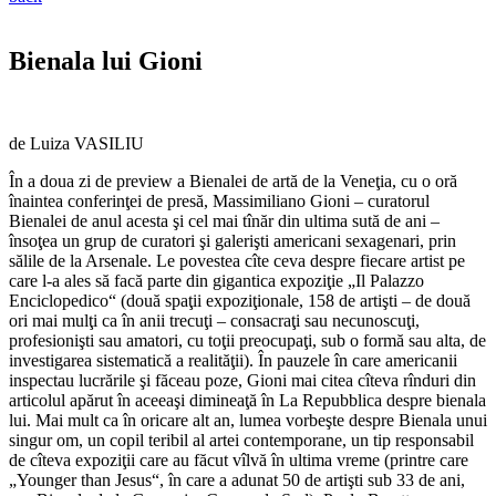
Bienala lui Gioni
de Luiza VASILIU
În a doua zi de preview a Bienalei de artă de la Veneţia, cu o oră
înaintea conferinţei de presă, Massimiliano Gioni – curatorul
Bienalei de anul acesta şi cel mai tînăr din ultima sută de ani –
însoţea un grup de curatori şi galerişti americani sexagenari, prin
sălile de la Arsenale. Le povestea cîte ceva despre fiecare artist pe
care l-a ales să facă parte din gigantica expoziţie „Il Palazzo
Enciclopedico“ (două spaţii expoziţionale, 158 de artişti – de două
ori mai mulţi ca în anii trecuţi – consacraţi sau necunoscuţi,
profesionişti sau amatori, cu toţii preocupaţi, sub o formă sau alta, de
investigarea sistematică a realităţii). În pauzele în care americanii
inspectau lucrările şi făceau poze, Gioni mai citea cîteva rînduri din
articolul apărut în aceeaşi dimineaţă în La Repubblica despre bienala
lui. Mai mult ca în oricare alt an, lumea vorbeşte despre Bienala unui
singur om, un copil teribil al artei contemporane, un tip responsabil
de cîteva expoziţii care au făcut vîlvă în ultima vreme (printre care
„Younger than Jesus“, în care a adunat 50 de artişti sub 33 de ani,