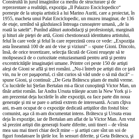
Construită în jurul imaginilor ca mediu de structurare şi de
reprezentare a realităţii, expoziţia „Il Palazzo Enciclopedico“
porneşte de la utopia artistică a lui Marino Auriti, care a proiectat, în
1955, macheta unui Palat Enciclopedic, un muzeu imaginar, de 136
de etaje, urmînd să găzduiască întreaga cunoaştere umană, „de la
roată la satelit“. Punînd alături autodidacţi şi profesionişti, marginali
şi hituri ale pieţei de artă, Gioni chestionează identitatea artistului,
felul în care vede şi felul în care reprezintă ceea ce vede: „Expoziţia
asta înseamnă 100 de ani de vise şi viziuni“ – spune Gioni. Dincolo,
însă, de orice teoretizare, selecţia făcută de Gioni reuşeşte să te
molipsească de o curiozitate entuziasmantă pentru artă şi pentru
excentricităţile imaginaţiei umane. Printre cei peste 150 de artişti
aleşi de Gioni se află şi trei români. „Nu-i întreb pe artişti din ce ţară
vin, nu le cer paşaportul, ci sînt curios să văd unde o să mă ducă“ –
spune Gioni, şi continuă: „De Geta Brătescu ştiam de multă vreme.
Cu lucrările lui Ştefan Bertalan mi-a făcut cunoştinţă Victor Man, un
tînăr artist român. Iar Andra Ursuta trăieşte acum la New York şi i-
am prezentat deja lucrările în alte expoziţii, ea face parte din noua
generaţie şi mi se pare o artistă extrem de interesantă. Acum cîţiva
ani, m-am ocupat de o expoziţie dedicată artiştilor din fostul bloc
comunist, aşa că m-am documentat intens. Brătescu şi Ursuta erau
deja în expoziţie, iar de Bertalan am aflat de la Victor Man. Am vrut
să prezint artişti din generaţii foarte diferite, unii tineri – de vîrsta
mea sau mai tineri chiar decît mine – şi artişti care sînt un soi de
figuri fondatoare în ţările lor. În sensuri diferite, şi Geta Brătescu, şi