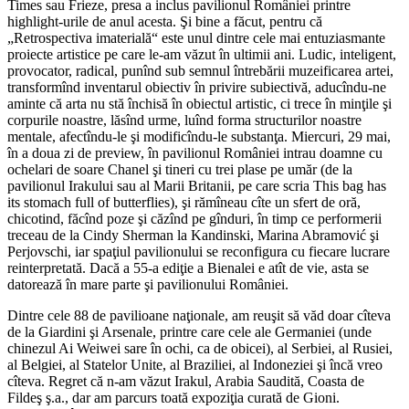
Times sau Frieze, presa a inclus pavilionul României printre
highlight-urile de anul acesta. Şi bine a făcut, pentru că
„Retrospectiva imaterială“ este unul dintre cele mai entuziasmante
proiecte artistice pe care le-am văzut în ultimii ani. Ludic, inteligent,
provocator, radical, punînd sub semnul întrebării muzeificarea artei,
transformînd inventarul obiectiv în privire subiectivă, aducîndu-ne
aminte că arta nu stă închisă în obiectul artistic, ci trece în minţile şi
corpurile noastre, lăsînd urme, luînd forma structurilor noastre
mentale, afectîndu-le şi modificîndu-le substanţa. Miercuri, 29 mai,
în a doua zi de preview, în pavilionul României intrau doamne cu
ochelari de soare Chanel şi tineri cu trei plase pe umăr (de la
pavilionul Irakului sau al Marii Britanii, pe care scria This bag has
its stomach full of butterflies), şi rămîneau cîte un sfert de oră,
chicotind, făcînd poze şi căzînd pe gînduri, în timp ce performerii
treceau de la Cindy Sherman la Kandinski, Marina Abramović şi
Perjovschi, iar spaţiul pavilionului se reconfigura cu fiecare lucrare
reinterpretată. Dacă a 55-a ediţie a Bienalei e atît de vie, asta se
datorează în mare parte şi pavilionului României.
Dintre cele 88 de pavilioane naţionale, am reuşit să văd doar cîteva
de la Giardini şi Arsenale, printre care cele ale Germaniei (unde
chinezul Ai Weiwei sare în ochi, ca de obicei), al Serbiei, al Rusiei,
al Belgiei, al Statelor Unite, al Braziliei, al Indoneziei şi încă vreo
cîteva. Regret că n-am văzut Irakul, Arabia Saudită, Coasta de
Fildeş ş.a., dar am parcurs toată expoziţia curată de Gioni.