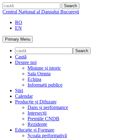
Skip
caută
to
Centrul Național al Dansului București
content
RO
EN
Primary Menu
Caută
Despre noi
Misiune și istoric
Sala Omnia
Echipa
Informații publice
Știri
Calendar
Producție și Difuzare
Dans și performance
Intersecții
Premiile CNDB
Rezidențe
Educație și Formare
Școala performativă