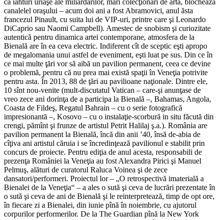
că iahturi uriaşe ale miliardarilor, mari colecţionari de artă, blochează
canalelel oraşului – acum doi ani a fost Abramovici, anul ăsta
francezul Pinault, cu suita lui de VIP-uri, printre care şi Leonardo
DiCaprio sau Naomi Campbell). Amestec de snobism şi curiozitate
autentică pentru dinamica artei contemporane, atmosfera de la
Bienală are în ea ceva electric. Indiferent cît de sceptic eşti apropo
de megalomania unui astfel de eveniment, eşti luat pe sus. Din ce în
ce mai multe ţări vor să aibă un pavilion permanent, ceea ce devine
o problemă, pentru că nu prea mai există spaţii în Veneţia potrivite
pentru asta. În 2013, 88 de ţări au pavilioane naţionale. Dintre ele,
10 sînt nou-venite (mult-discutatul Vatican – care-şi anunţase de
vreo zece ani dorinţa de a participa la Bienală –, Bahamas, Angola,
Coasta de Fildeş, Regatul Bahrain – cu o serie fotografică
impresionantă –, Kosovo – cu o instalaţie-scorbură in situ făcută din
crengi, pămînt şi frunze de artistul Petrit Halilaj ş.a.). România are
pavilion permanent la Bienală, încă din anii ’40, însă de-abia de
cîţiva ani artistul căruia i se încredinţează pavilionul e stabilit prin
concurs de proiecte. Pentru ediţia de anul acesta, responsabili de
prezenţa României la Veneţia au fost Alexandra Pirici şi Manuel
Pelmuş, alături de curatorul Raluca Voinea şi de zece
dansatori/performeri. Proiectul lor – „O retrospectivă imaterială a
Bienalei de la Veneţia“ – a ales o sută şi ceva de lucrări prezentate în
o sută şi ceva de ani de Bienală şi le reinterpretează, timp de opt ore,
în fiecare zi a Bienalei, din iunie pînă în noiembrie, cu ajutorul
corpurilor performerilor. De la The Guardian pînă la New York