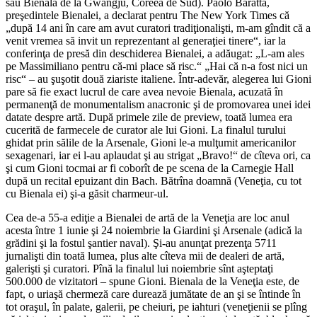
sau Bienala de la Gwangju, Coreea de Sud). Paolo Baratta,
preşedintele Bienalei, a declarat pentru The New York Times că
„după 14 ani în care am avut curatori tradiţionalişti, m-am gîndit că a
venit vremea să invit un reprezentant al generaţiei tinere“, iar la
conferinţa de presă din deschiderea Bienalei, a adăugat: „L-am ales
pe Massimiliano pentru că-mi place să risc.“ „Hai că n-a fost nici un
risc“ – au şuşotit două ziariste italiene. Într-adevăr, alegerea lui Gioni
pare să fie exact lucrul de care avea nevoie Bienala, acuzată în
permanenţă de monumentalism anacronic şi de promovarea unei idei
datate despre artă. După primele zile de preview, toată lumea era
cucerită de farmecele de curator ale lui Gioni. La finalul turului
ghidat prin sălile de la Arsenale, Gioni le-a mulţumit americanilor
sexagenari, iar ei l-au aplaudat şi au strigat „Bravo!“ de cîteva ori, ca
şi cum Gioni tocmai ar fi coborît de pe scena de la Carnegie Hall
după un recital epuizant din Bach. Bătrîna doamnă (Veneţia, cu tot
cu Bienala ei) şi-a găsit charmeur-ul.
Cea de-a 55-a ediţie a Bienalei de artă de la Veneţia are loc anul
acesta între 1 iunie şi 24 noiembrie la Giardini şi Arsenale (adică la
grădini şi la fostul şantier naval). Şi-au anunţat prezenţa 5711
jurnalişti din toată lumea, plus alte cîteva mii de dealeri de artă,
galerişti şi curatori. Pînă la finalul lui noiembrie sînt aşteptaţi
500.000 de vizitatori – spune Gioni. Bienala de la Veneţia este, de
fapt, o uriaşă chermeză care durează jumătate de an şi se întinde în
tot oraşul, în palate, galerii, pe cheiuri, pe iahturi (veneţienii se plîng