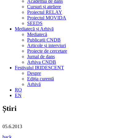
Academia de dans
Cursuri și ateliere
Proiectul RELAY
Proiectul MOVIDA
SEEDS
Mediatecă și Arhivă
Mediatecă
Publicații CNDB
Articole și interviuri
Proiecte de cercetare
Jurnal de dans
Arhiva CNDB
Festivalul IRIDESCENT
Despre
Ediția curentă
Arhivă
RO
EN
Știri
05.6.2013
back