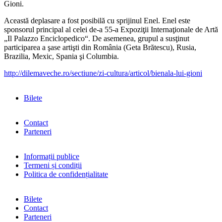
Gioni.
Această deplasare a fost posibilă cu sprijinul Enel. Enel este
sponsorul principal al celei de-a 55-a Expoziţii Internaţionale de Artă
„Il Palazzo Enciclopedico“. De asemenea, grupul a susţinut
participarea a şase artişti din România (Geta Brătescu), Rusia,
Brazilia, Mexic, Spania şi Columbia.
http://dilemaveche.ro/sectiune/zi-cultura/articol/bienala-lui-gioni
Bilete
Contact
Parteneri
Informații publice
Termeni și condiții
Politica de confidențialitate
Bilete
Contact
Parteneri