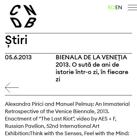
Skip
caută
RO
EN
to
content
Știri
05.6.2013
BIENALA DE LA VENEȚIA
2013. O sută de ani de
istorie într-o zi, în fiecare
zi
Alexandra Pirici and Manuel Pelmuș: An Immaterial
Retrospective of the Venice Biennale, 2013.
Enactment of “The Last Riot”, video by AES + F,
Russian Pavilion, 52nd International Art
Exhibition:Think with the Senses, Feel with the Mind: