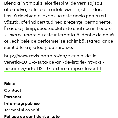
Bienala în timpul zilelor fierbinți de vernisaj sau
altcândva; la fel ca în artele vizuale, chiar dacă
lipsită de obiecte, expoziția este acolo pentru a fi
văzută, oferind certitudinea prezenței permanente.
În același timp, spectacolul este unul nou în fiecare
zi, nici o lucrare nu este interpretată identic de două
ori, echipele de performeri se schimbă, starea lor de
spirit diferă și e loc și de surprize.
http://www.revistaarta.ro/en/bienala-de-la-
venetia-2013-o-suta-de-ani-de-istorie-intr-o-zi-
fiecare-zi/arta-112-137_externa-mpso_layout-1
Bilete
Contact
Parteneri
Informații publice
Termeni și condiții
Politica de confidențialitate