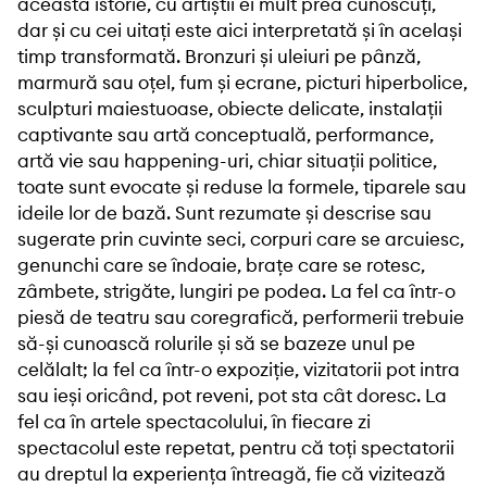
această istorie, cu artiștii ei mult prea cunoscuți,
dar și cu cei uitați este aici interpretată și în același
timp transformată. Bronzuri și uleiuri pe pânză,
marmură sau oțel, fum și ecrane, picturi hiperbolice,
sculpturi maiestuoase, obiecte delicate, instalații
captivante sau artă conceptuală, performance,
artă vie sau happening-uri, chiar situații politice,
toate sunt evocate și reduse la formele, tiparele sau
ideile lor de bază. Sunt rezumate și descrise sau
sugerate prin cuvinte seci, corpuri care se arcuiesc,
genunchi care se îndoaie, brațe care se rotesc,
zâmbete, strigăte, lungiri pe podea. La fel ca într-o
piesă de teatru sau coregrafică, performerii trebuie
să-și cunoască rolurile și să se bazeze unul pe
celălalt; la fel ca într-o expoziție, vizitatorii pot intra
sau ieși oricând, pot reveni, pot sta cât doresc. La
fel ca în artele spectacolului, în fiecare zi
spectacolul este repetat, pentru că toți spectatorii
au dreptul la experiența întreagă, fie că vizitează