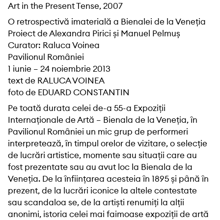
Art in the Present Tense, 2007
O retrospectivă imaterială a Bienalei de la Veneția
Proiect de Alexandra Pirici și Manuel Pelmuș
Curator: Raluca Voinea
Pavilionul României
1 iunie – 24 noiembrie 2013
text de RALUCA VOINEA
foto de EDUARD CONSTANTIN
Pe toată durata celei de-a 55-a Expoziții
Internaționale de Artă – Bienala de la Veneția, în
Pavilionul României un mic grup de performeri
interpretează, în timpul orelor de vizitare, o selecție
de lucrări artistice, momente sau situații care au
fost prezentate sau au avut loc la Bienala de la
Veneția. De la înființarea acesteia în 1895 și până în
prezent, de la lucrări iconice la altele contestate
sau scandaloa se, de la artiști renumiți la alții
anonimi, istoria celei mai faimoase expoziții de artă