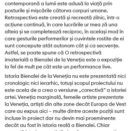
contemporană a lumii este adusă la viață prin
posturile și mișcările câtorva corpuri umane.
Retrospectiva este creată și recreată zilnic, într-o
acțiune continuă, în care lucrările ur mea ză una
alteia și se completează reciproc, în același mod în
care gesturile performerilor și cuvintele rostite de ei
sunt concepute atât autonom cât și ca secvențe.
Astfel, se poate spune că O retrospectivă
imaterială a Bienalei de la Veneția este o expoziție
la fel de mult pe cât este un performance live.
Istoria Bienalei de la Veneția nu este prezentată nici
cronologic nici ierarhic, totuși scopul proiectului nu
este acela de a crea o versiune „corectivă” a istoriei
artei. Veneția marginală, femeile artiste prezentate
la Veneția, artiști din alte zone decât Europa de Vest
care au expus aici – multe dintre aceste poziții sunt
incluse în proiect dar nu devin mai proeminente
decât au fost în istoria reală a Bienalei. Chiar